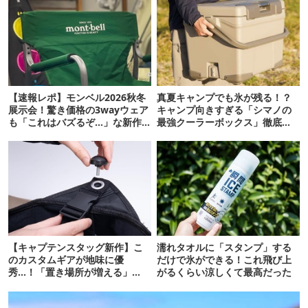
【速報レポ】モンベル2026秋冬
真夏キャンプでも氷が残る！？
展示会！驚き価格の3wayウェア
キャンプ向きすぎる「シマノの
も「これはバズるぞ…」な新作
最強クーラーボックス」徹底解
10選
剖
【キャプテンスタッグ新作】こ
濡れタオルに「スタンプ」する
のカスタムギアが地味に優
だけで氷ができる！これ飛び上
秀…！「置き場所が増える」
がるくらい涼しくて最高だった
「荷物が落ちない」