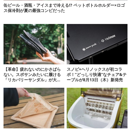
缶ビール・酒瓶・アイスまで冷える!? ペットボトルホルダー×ロゴ
ス保冷剤が夏の最強コンビだった
【革命】疲れないのにかさばら
スノピ×ヘリノックスが初コラ
ない。スポサンみたいに履ける
ボ！“どっしり快適”なチェア&テ
「リカバリーサンダル」が大本
ーブルが8月13日（木）新発売
命！