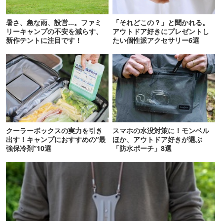
暑さ、急な雨、設営…。ファミ
「それどこの？」と聞かれる。
リーキャンプの不安を減らす、
アウトドア好きにプレゼントし
新作テントに注目です！
たい個性派アクセサリー6選
クーラーボックスの実力を引き
スマホの水没対策に！モンベル
出す！キャンプにおすすめの“最
ほか、アウトドア好きが選ぶ
強保冷剤”10選
「防水ポーチ」8選