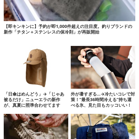
【即キンキンに】予約が即1,000件超えの注目度。釣りブランドの
新作「チタン＋ステンレスの保冷剤」が再販開始
「日傘はめんどう」→「じゃあ
外が暑すぎる…→冷たいコレで対
被るだけ」ニューエラの新作
策！“最長36時間冷える”持ち運
が、真夏に照準合わせてます
べる氷、見た目もカッコいい！