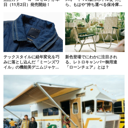
日（11月2日）発売開始！
ら、もはや“持ち運べる保冷庫
級”で震えた
テックスタイルに経年変化を巧
新色登場でにわかに注目され
みに落とし込んだ「ミーンズワ
る、レトロキャンパー御用達
イル」の機能美デニムジャケッ
「ローンチェア」とは？
ト