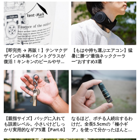
【即完売 → 再販！】テンマクデ
【もはや持ち運ぶエアコン】猛
ザインの本格パイントグラスが
暑に勝つ“最強ネッククーラ
復活！キンキンのビールやサワ
ー”おすすめ3選
ーに最高
【親指サイズ】バッグに入れて
なるほど、ポチる人続出するわ
も誤差レベル。小さいけどしっ
けだ。全長5.5cmの「極小ギ
かり実用的なギア5選【Part.6】
ア」を使って分かったほんとの
魅力