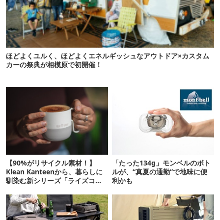
ほどよくユルく、ほどよくエネルギッシュなアウトドア×カスタム
カーの祭典が相模原で初開催！
【90%がリサイクル素材！】
「たった134g」モンベルのボト
Klean Kanteenから、暮らしに
ルが、“真夏の通勤”で地味に便
馴染む新シリーズ「ライズコレ
利かも
クション」が登場