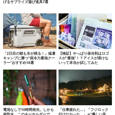
げるサプライズ遊び道具7選
「2日目の朝も氷が残る！」猛暑
【検証】やっぱり保冷剤はロゴ
キャンプに勝つ“保冷力最強クー
スが“最強”！？アイスが溶けな
ラー”おすすめ16選
いって本当か試してみた
電池なしで10時間発光。しかも
「仕事疲れた…」「フジロック
超防水。このキーホルダーで、
行けなかった…」→“優しい音