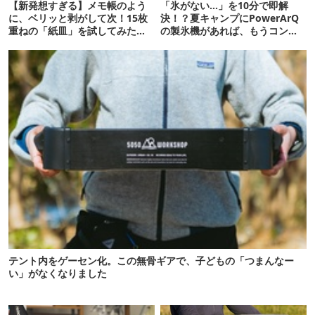
【新発想すぎる】メモ帳のよう
「氷がない…」を10分で即解
に、ベリッと剥がして次！15枚
決！？夏キャンプにPowerArQ
重ねの「紙皿」を試してみた
の製氷機があれば、もうコンビ
ら…
ニ走らなくていいぞ
テント内をゲーセン化。この無骨ギアで、子どもの「つまんなー
い」がなくなりました