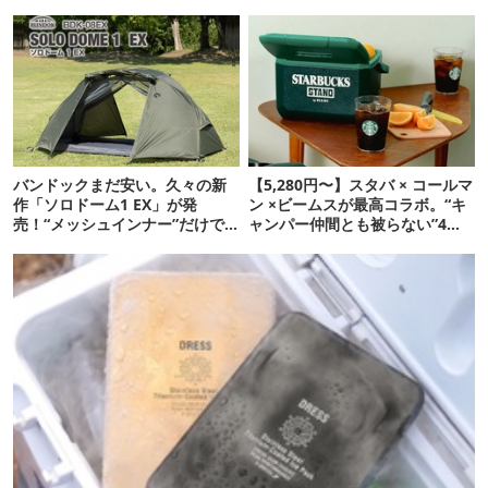
るよ
バンドックまだ安い。久々の新
【5,280円〜】スタバ × コールマ
作「ソロドーム1 EX」が発
ン ×ビームスが最高コラボ。“キ
売！“メッシュインナー”だけで
ャンパー仲間とも被らない”4ア
も使えるよ【防災も◎】
イテムを発表