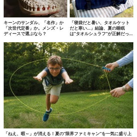
キーンのサンダル、「名作」か
「寝袋だと暑い、タオルケット
「次世代定番」か。メンズ・レ
だと寒い…」結論、夏の睡眠
ディースで選ぶなら？
は“タオルシュラフ”が正解だっ
た
「ねえ、暇～」が消える！夏の“限界ファミキャン”を一気に盛り上