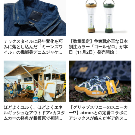
テックスタイルに経年変化を巧
【数量限定】争奪戦必至な日本
みに落とし込んだ「ミーンズワ
別注カラー「ゴールゼロ」が本
イル」の機能美デニムジャケッ
日（11月2日）発売開始！
ト
ほどよくユルく、ほどよくエネ
【グリップスワニーのスニーカ
ルギッシュなアウトドア×カスタ
ー!?】atmosとの定番コラボに
ムカーの祭典が相模原で初開
アシックスが絡んだギア的スニ
催！
ーカーが爆誕！