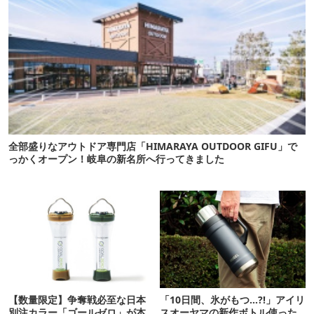
全部盛りなアウトドア専門店「HIMARAYA OUTDOOR GIFU」で
っかくオープン！岐阜の新名所へ行ってきました
【数量限定】争奪戦必至な日本
「10日間、氷がもつ…?!」アイリ
別注カラー「ゴールゼロ」が本
スオーヤマの新作ボトル使った