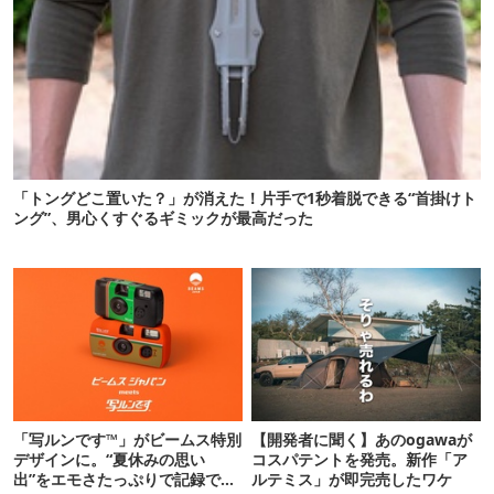
「トングどこ置いた？」が消えた！片手で1秒着脱できる“首掛けト
ング”、男心くすぐるギミックが最高だった
「写ルンです™」がビームス特別
【開発者に聞く】あのogawaが
デザインに。“夏休みの思い
コスパテントを発売。新作「ア
出”をエモさたっぷりで記録でき
ルテミス」が即完売したワケ