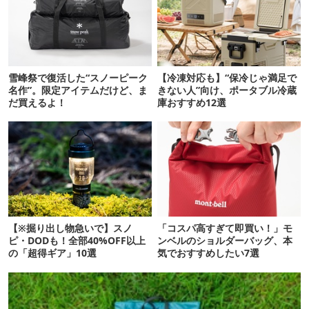
雪峰祭で復活した“スノーピーク
【冷凍対応も】“保冷じゃ満足で
名作”。限定アイテムだけど、ま
きない人”向け、ポータブル冷蔵
だ買えるよ！
庫おすすめ12選
【※掘り出し物急いで】スノ
「コスパ高すぎて即買い！」モ
ピ・DODも！全部40%OFF以上
ンベルのショルダーバッグ、本
の「超得ギア」10選
気でおすすめしたい7選