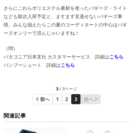
さらにこれらポリエステル素材を使ったバギーズ・ライト
なども順次入荷予定と、ますます見逃せないバギーズ事
情。みんな揃えたらこの夏のコーディネートの中心はバギ
ーズオンリーで済んじゃいますね！
（問）
パタゴニア日本支社 カスタマーサービス 詳細は
こちら
バンブーシュート 詳細は
こちら
3
/ 3ページ
前へ
1
2
3
次へ
関連記事