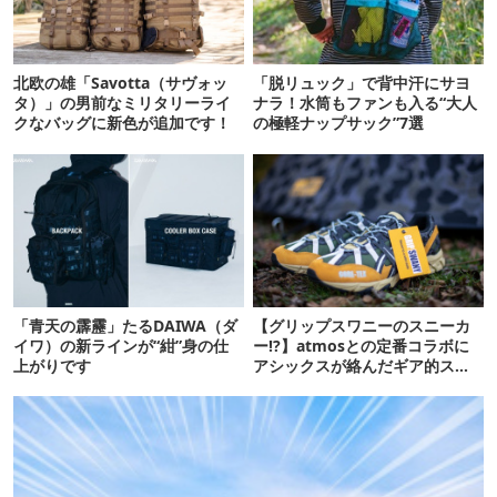
北欧の雄「Savotta（サヴォッ
「脱リュック」で背中汗にサヨ
タ）」の男前なミリタリーライ
ナラ！水筒もファンも入る“大人
クなバッグに新色が追加です！
の極軽ナップサック”7選
「青天の霹靂」たるDAIWA（ダ
【グリップスワニーのスニーカ
イワ）の新ラインが“紺”身の仕
ー!?】atmosとの定番コラボに
上がりです
アシックスが絡んだギア的スニ
ーカーが爆誕！