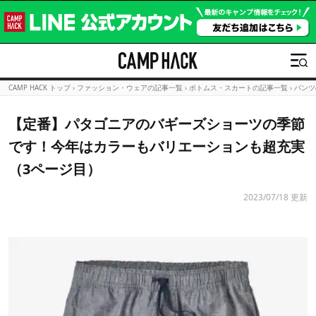
CAMP HACK トップ
›
ファッション・ウェアの記事一覧
›
ボトムス・スカートの記事一覧
›
パンツ
【定番】パタゴニアのバギーズショーツの季節
です！今年はカラーもバリエーションも超充実
（3ページ目）
2023/07/18 更新