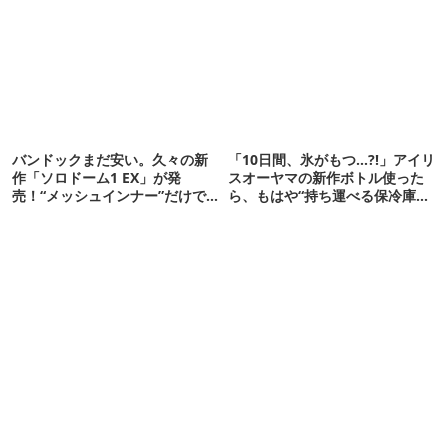
バンドックまだ安い。久々の新
「10日間、氷がもつ…?!」アイリ
作「ソロドーム1 EX」が発
スオーヤマの新作ボトル使った
売！“メッシュインナー”だけで
ら、もはや“持ち運べる保冷庫
も使えるよ【防災も◎】
級”で震えた