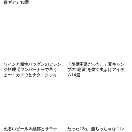
得ギア」10選
ワインと相性バツグンのアレン
「準備不足だった…」夏キャン
ジ料理【ワンバーナーで早う
プの“絶望”を防ぐ虫よけアイテ
ま〜！カノウヒナタ・クッキン
ム14選
グ#9】
ぬるいビール＆結露とサヨナ
たった12g。超ちっちゃなコレ