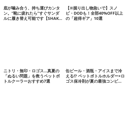
底が噛み合う、持ち運びカンタ
【※掘り出し物急いで】スノ
ン。“靴に疲れたら”すぐサンダ
ピ・DODも！全部40%OFF以上
ルに履き替え可能です【SHAKA
の「超得ギア」10選
新作】
ニトリ・無印・ロゴス…真夏の
缶ビール・酒瓶・アイスまで冷
「ぬるい問題」を救うペットボ
える!? ペットボトルホルダー×ロ
トルクーラーおすすめ7選
ゴス保冷剤が夏の最強コンビだ
った