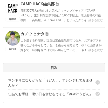
CAMP HACK編集部
月間550万人が訪れる人気No.1キャンプメディア『CAMP
HACK』。累計制作記事本数は10,000本以上。環境省等の行政
編集者
機関、「髙島屋」や「niko and ...」といったクライアントとの
...続きを読む
連携実績多数。また、TBSテレビ『ラヴィット！』等、各メデ
ィアで登壇機会多数の編集部員も所属。
カノウ ヒナタ
CAMP HACK編集部のプロフィール
山を愛する料理家。現在は富山県黒部市に住み、北アルプスを
眺めながら暮らしている。低山から縦走まで、様々な山歩きが
制作者
好きで、時間を見つけて山へ出かけている。 「自然のなかで楽
...続きを読む
しむ食事」をテーマに活動しているKIPPISのメンバー。
カノウ ヒナタのプロフィール
目次
マンネリになりがちな「うどん」、アレンジしてみませ
んか？
缶詰でお手軽！暑い日も食欲をそそる「冷や汁うどん」
例年になく“おうち時間”が増えそうな今年の夏
炒ったゴマに、鯖缶をあける