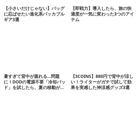
【小さいだけじゃない】バッグ
【即戦力】導入したら、旅の快
に忍ばせたい進化系パッカブル
適度が一気に変わった3つのアイ
ギア3選
テム
暑すぎて背中が蒸れる…問題
【3COINS】880円で背中が涼し
に！DODの電源不要「冷却パッ
い！ライターがガチで試して効
ド」を試したら、夏の移動がラ
果を実感した神涼感グッズ3選
クになった