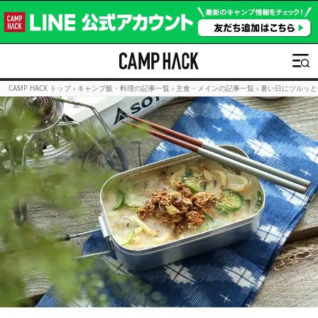
CAMP HACK トップ
›
キャンプ飯・料理の記事一覧
›
主食・メインの記事一覧
›
暑い日にツルッと