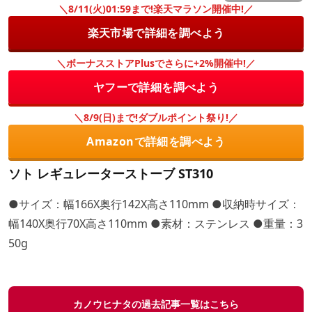
＼8/11(火)01:59まで!楽天マラソン開催中!／
楽天市場で詳細を調べよう
＼ボーナスストアPlusでさらに+2%開催中!／
ヤフーで詳細を調べよう
＼8/9(日)まで!ダブルポイント祭り!／
Amazonで詳細を調べよう
ソト レギュレーターストーブ ST310
●サイズ：幅166X奥行142X高さ110mm ●収納時サイズ：
幅140X奥行70X高さ110mm ●素材：ステンレス ●重量：3
50g
カノウヒナタの過去記事一覧はこちら