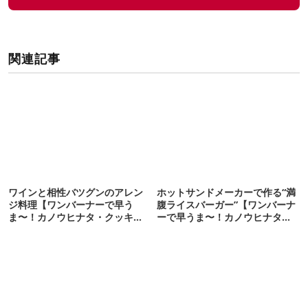
関連記事
ワインと相性バツグンのアレン
ホットサンドメーカーで作る“満
ジ料理【ワンバーナーで早う
腹ライスバーガー”【ワンバーナ
ま〜！カノウヒナタ・クッキン
ーで早うま〜！カノウヒナタ・
グ#9】
クッキング#31】