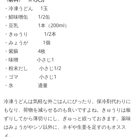
・冷凍うどん 1玉
・鯖味噌缶 1/2缶
・豆乳 1本（200ml）
・きゅうり 1/2本
・みょうが 1個
・紫蘇 4枚
・味噌 小さじ1
・粉末だし 小さじ1/2
・ゴマ 小さじ1
・氷 適量
冷凍うどんは気軽な外ごはんにぴったり。保冷剤代わりに
もなり、荷物を減らせるのも良いですよね。きゅうりは板
ずりしてから薄切りにし、ぎゅっと絞っておきます。薬味
はみょうがやシソ以外に、ネギや生姜を足すのもオスス
メ。