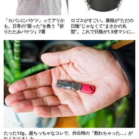
「カバンにバケツ」ってアリか
ロゴスがすごい。屋根が“ただの
も。日常の“困った”を救う『折
日陰”じゃなくて“まさかの丸
りたたみバケツ』7選
型”。これで日陰が1.5倍マシに
なる新作タープです
たった12g。超ちっちゃなコレで、外出時の「割れちゃった…」が
なくなりました