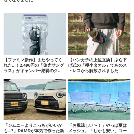
【ファミマ新作】またやってく
【ハンカチの上位互換】ぶら下
れた…！2,490円の「偏光サング
げ式の「極小タオル」であのス
ラス」がキャンパー納得のクオ
トレスから解放されました
リティ
「ジムニーよりこっちがいいか
「お尻涼しい〜！」やっぱ夏は
も…?」DAMDが本気で作った新
メッシュ。「しかも安い」コー