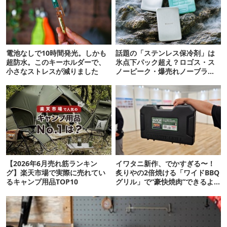
電池なしで10時間発光。しかも
話題の「ステンレス保冷剤」は
超防水。このキーホルダーで、
氷点下パック超え？ロゴス・ス
小さなストレスが減りました
ノーピーク・爆売れノーブラン
ド品を比べてみた
【2026年6月売れ筋ランキン
イワタニ新作、でかすぎる〜！
グ】楽天市場で実際に売れてい
炙りやの2倍焼ける「ワイドBBQ
るキャンプ用品TOP10
グリル」で“豪快焼肉”できるよ
【再販開始】