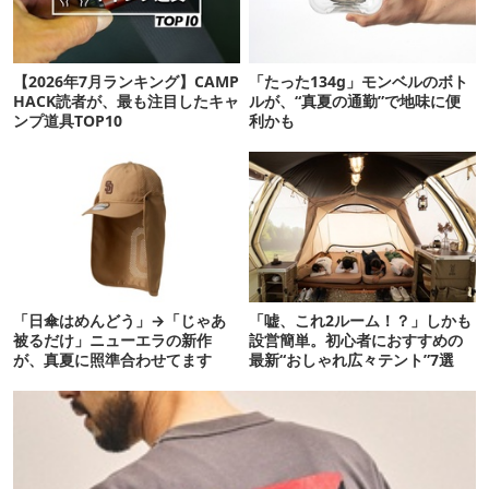
【2026年7月ランキング】CAMP
「たった134g」モンベルのボト
HACK読者が、最も注目したキャ
ルが、“真夏の通勤”で地味に便
ンプ道具TOP10
利かも
「日傘はめんどう」→「じゃあ
「嘘、これ2ルーム！？」しかも
被るだけ」ニューエラの新作
設営簡単。初心者におすすめの
が、真夏に照準合わせてます
最新“おしゃれ広々テント”7選