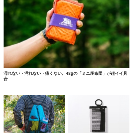
濡れない・汚れない・痛くない。48gの「ミニ座布団」が超イイ具
合