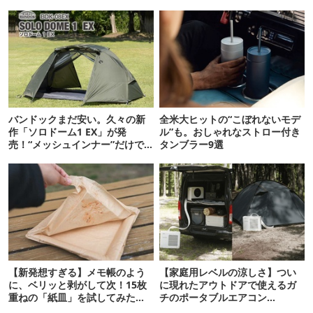
バンドックまだ安い。久々の新
全米大ヒットの“こぼれないモデ
作「ソロドーム1 EX」が発
ル”も。おしゃれなストロー付き
売！“メッシュインナー”だけで
タンブラー9選
も使えるよ【防災も◎】
【新発想すぎる】メモ帳のよう
【家庭用レベルの涼しさ】つい
に、ベリッと剥がして次！15枚
に現れたアウトドアで使えるガ
重ねの「紙皿」を試してみた
チのポータブルエアコン
ら…
「Suzune」最速レビュー