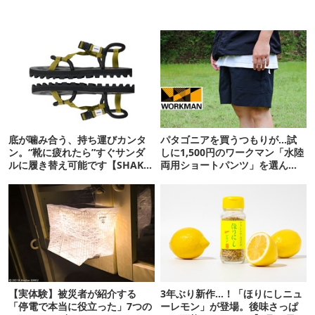
底が噛み合う、持ち運びカンタ
パタゴニアを買うつもりが…試
ン。“靴に疲れたら”すぐサンダ
しに1,500円のワークマン「水陸
ルに履き替え可能です【SHAKA
両用ショートパンツ」を選んだ
新作】
ら大正解だった
【実体験】被災者が紹介する
3年ぶり新作…！「ほりにしニュ
「停電で本当に役立った」7つの
ーレモン」が登場。後味さっぱ