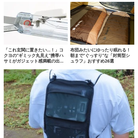
「これ玄関に置きたい…！」コ
布団みたいにゆったり眠れる！
クヨの“ギミック丸見え”携帯ハ
朝まで“ぐっすり”な「封筒型シ
サミがガジェット感満載の出来
ュラフ」おすすめ26選
栄え