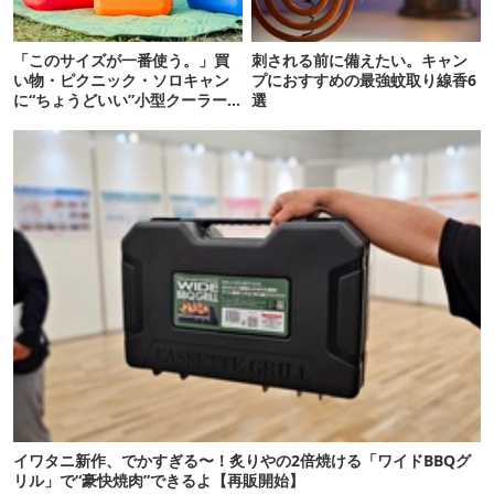
「このサイズが一番使う。」買
刺される前に備えたい。キャン
い物・ピクニック・ソロキャン
プにおすすめの最強蚊取り線香6
に“ちょうどいい”小型クーラー
選
ボックス13選
イワタニ新作、でかすぎる〜！炙りやの2倍焼ける「ワイドBBQグ
リル」で“豪快焼肉”できるよ【再販開始】