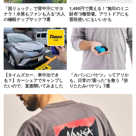
「脱リュック」で背中汗にサヨ
1,490円で買える！“無印のミニ
ナラ！水筒もファンも入る“大人
財布”3種登場。アウトドアにも
の極軽ナップサック”7選
普段使いにもいいかも
【タイムズカー、車中泊でき
「カバンにバケツ」ってアリか
る？】カーシェアでキャンプし
も。日常の“困った”を救う『折
たいので、直接聞いてみました
りたたみバケツ』7選