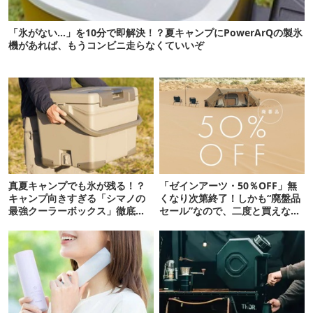
「氷がない…」を10分で即解決！？夏キャンプにPowerArQの製氷
機があれば、もうコンビニ走らなくていいぞ
真夏キャンプでも氷が残る！？
「ゼインアーツ・50％OFF」無
キャンプ向きすぎる「シマノの
くなり次第終了！しかも“廃盤品
最強クーラーボックス」徹底解
セール”なので、二度と買えない
剖
かも【8月4日から】