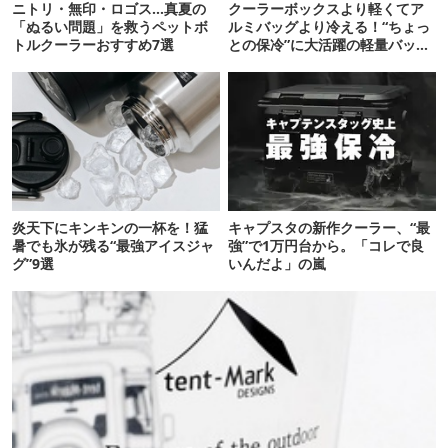
ニトリ・無印・ロゴス…真夏の
クーラーボックスより軽くてア
「ぬるい問題」を救うペットボ
ルミバッグより冷える！“ちょっ
トルクーラーおすすめ7選
との保冷”に大活躍の軽量バッグ
7選
炎天下にキンキンの一杯を！猛
キャプスタの新作クーラー、“最
暑でも氷が残る“最強アイスジャ
強”で1万円台から。「コレで良
グ”9選
いんだよ」の嵐