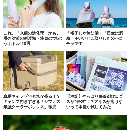
これ、「水筒の進化形」かも。
「帽子じゃ無防備」「日傘は邪
暑さ対策の新常識・注目の“氷の
魔」→いいとこ取りしたのがコ
うボトル”10選
チラです
真夏キャンプでも氷が残る！？
【検証】やっぱり保冷剤はロゴ
キャンプ向きすぎる「シマノの
スが“最強”！？アイスが溶けな
最強クーラーボックス」徹底解
いって本当か試してみた
剖