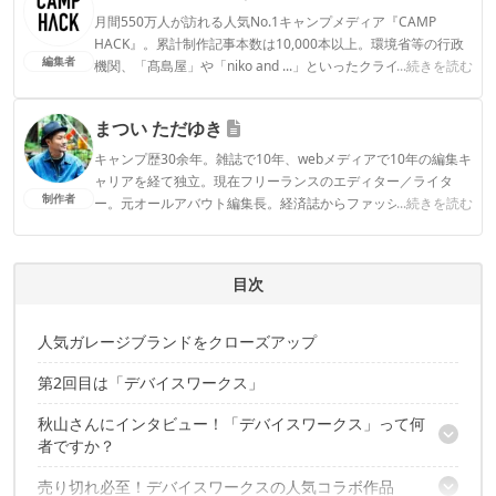
月間550万人が訪れる人気No.1キャンプメディア『CAMP
HACK』。累計制作記事本数は10,000本以上。環境省等の行政
編集者
機関、「髙島屋」や「niko and ...」といったクライアントとの
...続きを読む
連携実績多数。また、TBSテレビ『ラヴィット！』等、各メデ
ィアで登壇機会多数の編集部員も所属。
まつい ただゆき
CAMP HACK編集部のプロフィール
キャンプ歴30余年。雑誌で10年、webメディアで10年の編集キ
ャリアを経て独立。現在フリーランスのエディター／ライタ
制作者
ー。元オールアバウト編集長。経済誌からファッション誌ま
...続きを読む
で、さまざまな切り口でキャンプの魅力を執筆中。
まつい ただゆきのプロフィール
目次
人気ガレージブランドをクローズアップ
第2回目は「デバイスワークス」
秋山さんにインタビュー！「デバイスワークス」って何
者ですか？
売り切れ必至！デバイスワークスの人気コラボ作品
ブランド立ち上げのきっかけは？