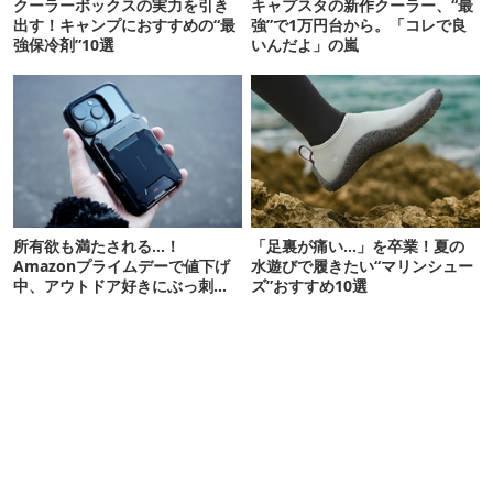
クーラーボックスの実力を引き
キャプスタの新作クーラー、“最
出す！キャンプにおすすめの“最
強”で1万円台から。「コレで良
強保冷剤”10選
いんだよ」の嵐
所有欲も満たされる…！
「足裏が痛い…」を卒業！夏の
Amazonプライムデーで値下げ
水遊びで履きたい“マリンシュー
中、アウトドア好きにぶっ刺さ
ズ”おすすめ10選
る「便利ガジェット」8選