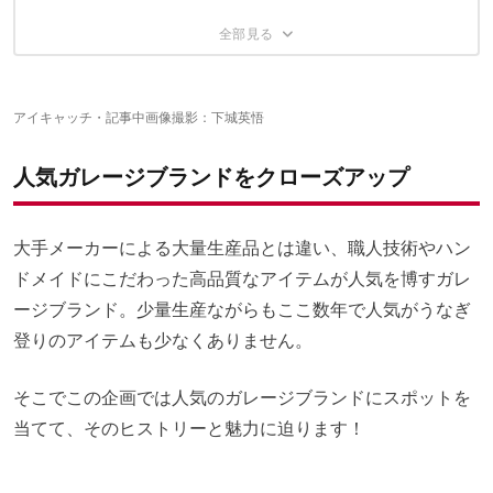
知名度を上げるきっかけになったのは？
まだある！リリースを控えている別注コラボネタ
“最上級のカーミットチェア”をコンセプトにした
デバイスワークスのデザインワーク
「SANDANBARA」
デバイスワークスのオリジナル商品も続々登場
デバイスワークスの商品を入手する購入方法ガイド
家族5人でも余裕の大型ティピテント
絶妙な高さにこだわった「ソマチェア」
台湾のガレージブランド「ブラックデザイン」とも深い関係が
キャンプ場で乗って欲しい！ 折りたたみ式電動バイク
構想1年かけた“ヤバい”焚き火ギア
デバイスワークスの勢いは留まることを知らない
アイキャッチ・記事中画像撮影：下城英悟
設計とデザインを手掛けたメタル製のハーフラック
デバイスワークス ブランド情報
人気ガレージブランドをクローズアップ
大手メーカーによる大量生産品とは違い、職人技術やハン
ドメイドにこだわった高品質なアイテムが人気を博すガレ
ージブランド。少量生産ながらもここ数年で人気がうなぎ
登りのアイテムも少なくありません。
そこでこの企画では人気のガレージブランドにスポットを
当てて、そのヒストリーと魅力に迫ります！