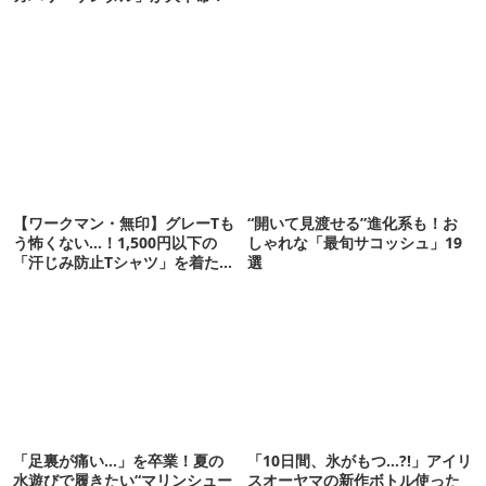
【ワークマン・無印】グレーTも
“開いて見渡せる”進化系も！お
う怖くない…！1,500円以下の
しゃれな「最旬サコッシュ」19
「汗じみ防止Tシャツ」を着たら
選
期待以上だった
「足裏が痛い…」を卒業！夏の
「10日間、氷がもつ…?!」アイリ
水遊びで履きたい“マリンシュー
スオーヤマの新作ボトル使った