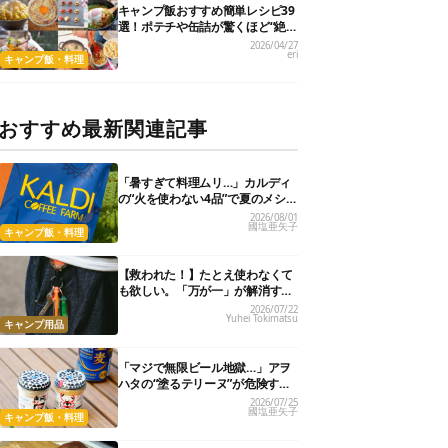
キャンプ飯おすすめ簡単レシピ39
選！ポテチや缶詰が驚くほど“絶
品に化ける”
2026/04/27
eri
キャンプ飯・料理
おすすめ最新関連記事
「暑すぎて料理ムリ…」カルディ
の“火を使わない4品”で夏のメシが
爆速＆激うまになった
2026/08/01
國塩亜矢子
キャンプ飯・料理
【救われた！】たとえ使わなくて
も欲しい。「万が一」が解消する
小型アイテム3選
2026/07/22
Yuhei Tokimatsu
キャンプ用品
「マジで無限ビール地獄…」アヲ
ハタの“塗るテリーヌ”が危険すぎ
た。クラッカー1枚でビールが止
2026/07/25
國塩亜矢子
まらない！
キャンプ飯・料理