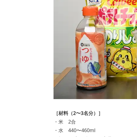
［材料（2〜3名分）］
・米 2合
・水 440〜460ml