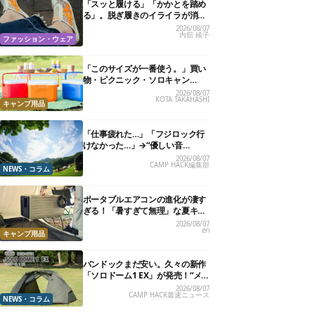
「スッと履ける」「かかとを踏め
る」。脱ぎ履きのイライラが消え
る快適“スニーカーサンダル”6選
2026/08/07
内舘 綾子
ファッション・ウェア
「このサイズが一番使う。」買い
物・ピクニック・ソロキャン
に“ちょうどいい”小型クーラーボ
2026/08/07
KOTA TAKAHASHI
ックス13選
キャンプ用品
「仕事疲れた…」「フジロック行
けなかった…」→“優しい音
楽”と“大きな自然”で治癒。まだ間
2026/08/07
CAMP HACK編集部
に合います。
NEWS・コラム
ポータブルエアコンの進化が凄す
ぎる！「暑すぎて無理」な夏キャ
ンプを激変させる最新5選
2026/08/07
eri
キャンプ用品
バンドックまだ安い。久々の新作
「ソロドーム1 EX」が発売！“メ
ッシュインナー”だけでも使える
2026/08/07
CAMP HACK最速ニュース
よ【防災も◎】
NEWS・コラム