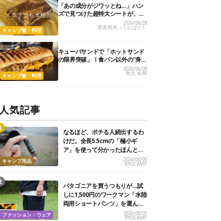
「あの成分がジワッとね…」ハン
ズで見つけた超特大シートが、ガ
チ勢も唸る“隠し玉”でした！
2026/06/26
菅井邦夫（くにぱぐ）
キャンプ飯・料理
キューバサンドで「ホットサンド
の限界突破」！食パン以外の“身
近なアレ”で作る絶品レシピ3選
2026/06/08
秋元 祐輝
キャンプ飯・料理
人気記事
なるほど、ポチる人続出するわ
けだ。全長5.5cmの「極小ギ
ア」を使って分かったほんとの
魅力
2026/08/05
キャンプ用品
RYUCAMP
パタゴニアを買うつもりが…試
しに1,500円のワークマン「水陸
両用ショートパンツ」を選んだ
ら大正解だった
2026/08/05
ファッション・ウェア
RYUCAMP