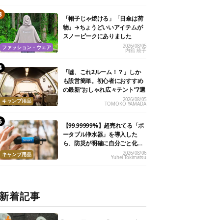
「帽子じゃ焼ける」「日傘は荷
物」→ちょうどいいアイテムが
スノーピークにありました
2026/08/05
ファッション・ウェア
内舘 綾子
「嘘、これ2ルーム！？」しか
も設営簡単。初心者におすすめ
の最新“おしゃれ広々テント”7選
2026/08/05
キャンプ用品
TOMOKO YAMADA
【99.99999%】超売れてる「ポ
ータブル浄水器」を導入した
ら、防災が明確に自分ごと化し
た
2026/08/06
キャンプ用品
Yuhei Tokimatsu
新着記事