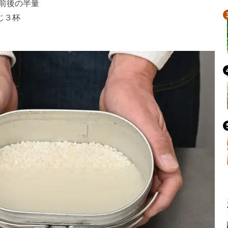
g前後の半量
じ３杯