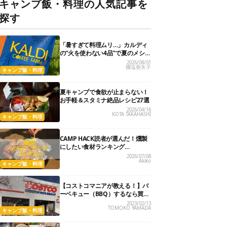
キャンプ飯・料理の人気記事を
探す
「暑すぎて料理ムリ…」カルディ
の“火を使わない4品”で夏のメシが
爆速＆激うまになった
2026/08/01
國塩亜矢子
キャンプ飯・料理
夏キャンプで食欲が止まらない！
お手軽＆スタミナ絶品レシピ27選
2026/04/16
KOTA TAKAHASHI
キャンプ飯・料理
CAMP HACK読者が選んだ！燻製
にしたい食材ランキング
『BEST10』
2026/07/08
Akiko
キャンプ飯・料理
【コストコマニアが教える！】バ
ーベキュー（BBQ）するなら買っ
ておきたい５つの食材
2023/02/13
TOMOKO YAMADA
キャンプ飯・料理