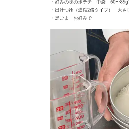
・好みの味のポテチ 中袋：60〜85
・出汁つゆ（濃縮2倍タイプ） 大さ
・黒ごま お好みで