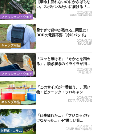
【革命】疲れないのにかさばらな
い。スポサンみたいに履ける「リ
カバリーサンダル」が大本命！
2026/08/08
Yuhei Tokimatsu
ファッション・ウェア
暑すぎて背中が蒸れる…問題に！
DODの電源不要「冷却パッド」を
試したら、夏の移動がラクになっ
2026/08/08
RYUCAMP
た
キャンプ用品
「スッと履ける」「かかとを踏め
る」。脱ぎ履きのイライラが消え
る快適“スニーカーサンダル”6選
2026/08/08
内舘 綾子
ファッション・ウェア
「このサイズが一番使う。」買い
物・ピクニック・ソロキャン
に“ちょうどいい”小型クーラーボ
2026/08/07
KOTA TAKAHASHI
ックス13選
キャンプ用品
「仕事疲れた…」「フジロック行
けなかった…」→“優しい音
楽”と“大きな自然”で治癒。まだ間
2026/08/07
CAMP HACK編集部
に合います。
NEWS・コラム