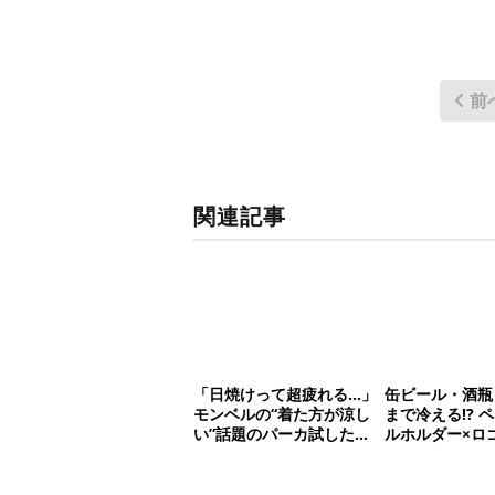
前
関連記事
「日焼けって超疲れる…」
缶ビール・酒瓶
モンベルの“着た方が涼し
まで冷える!? 
い”話題のパーカ試した
ルホルダー×ロ
ら、真夏の救世主だった
が夏の最強コン