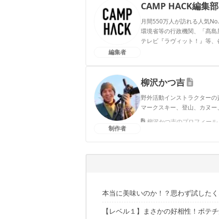
CAMP HACK編集部
月間550万人が訪れる人気No
環境省等の行政機関、「髙島屋」
テレビ『ラヴィット！』等、
編集者
CAMP HACK編集部のプ
柳沢かつ吉
野外活動インストラクターの
マークスキー、登山、カヌー
柳沢かつ吉のプロフィール
制作者
本当に美味いのか！？思わず試したく
【レベル１】まさかの好相性！ポテチ