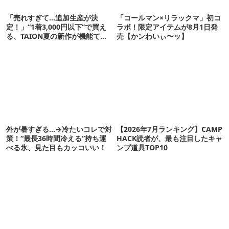
「売れすぎて…追加生産が決
「コールマン×リラックマ」初コ
定！」“1着3,000円以下”で買え
ラボ！限定アイテムが8月1日発
る、TAION夏の新作が機能てん
売【かンわいぃ〜ッ】
こ盛りです
外が暑すぎる…→冷たいコレで対
【2026年7月ランキング】CAMP
策！“最長36時間冷える”持ち運
HACK読者が、最も注目したキャ
べる氷、見た目もカッコいい！
ンプ道具TOP10