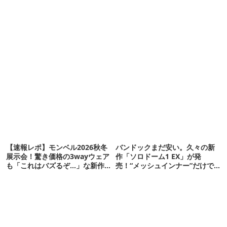
【速報レポ】モンベル2026秋冬
バンドックまだ安い。久々の新
展示会！驚き価格の3wayウェア
作「ソロドーム1 EX」が発
も「これはバズるぞ…」な新作
売！“メッシュインナー”だけで
10選
も使えるよ【防災も◎】