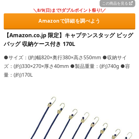
この商品を見る
＼8/9(日)まで!ダブルポイント祭り!／
Amazonで詳細を調べよう
【Amazon.co.jp 限定】キャプテンスタッグ ビッグ
バッグ 収納ケース付き 170L
●サイズ：(約)幅820×奥行380×高さ550mm ●収納サイ
ズ：(約)330×270×厚さ40mm ●製品重量：(約)740g ●容
量：(約)170L