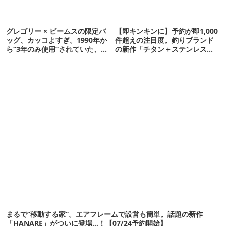
グレゴリー × ビームスの限定バ
【即キンキンに】予約が即1,000
ッグ、カッコよすぎ。1990年か
件超えの注目度。釣りブランド
ら“3年のみ使用”されていた、紫
の新作「チタン＋ステンレスの
タグが復活
保冷剤」が再販開始
まるで“移動する家”。エアフレームで設営も簡単。話題の新作
「HANARE」がついに登場…！【07/24予約開始】