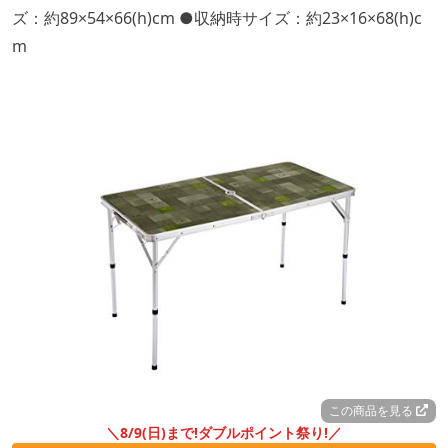
ズ：約89×54×66(h)cm ●収納時サイズ：約23×16×68(h)c
m
この商品を見る
＼8/9(日)まで!ダブルポイント祭り!／