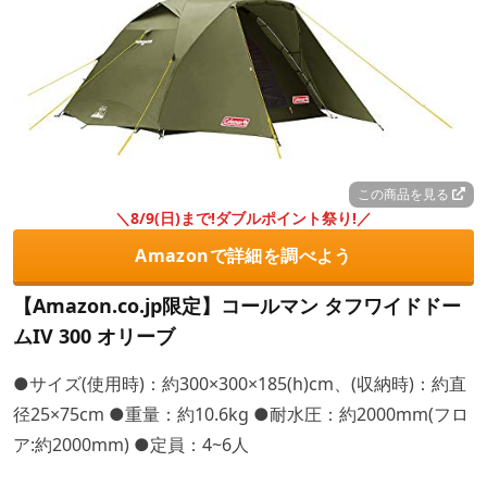
この商品を見る
＼8/9(日)まで!ダブルポイント祭り!／
Amazonで詳細を調べよう
【Amazon.co.jp限定】コールマン タフワイドドー
ムIV 300 オリーブ
●サイズ(使用時)：約300×300×185(h)cm、(収納時)：約直
径25×75cm ●重量：約10.6kg ●耐水圧：約2000mm(フロ
ア:約2000mm) ●定員：4~6人