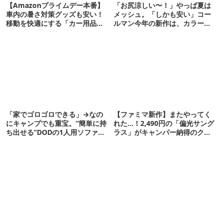
【Amazonプライムデー本番】
「お尻涼しい〜！」やっぱ夏は
車内の暑さ対策グッズも安い！
メッシュ。「しかも安い」コー
移動を快適にする「カー用品」
ルマン今年の新作は、カラーも
12選
さわやかです
「家でゴロゴロできる」→なの
【ファミマ新作】またやってく
にキャンプでも重宝。“簡単に持
れた…！2,490円の「偏光サング
ち出せる”DODの1人用ソファが
ラス」がキャンパー納得のクオ
便利かも
リティ