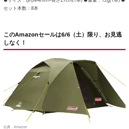
●サイズ：(約)Φ4mm×長さ27cm(1本) ●重量：12g(1本) ●
セット本数：8本
このAmazonセールは6/6（土）限り、お見逃
しなく！
出典：
Amazon