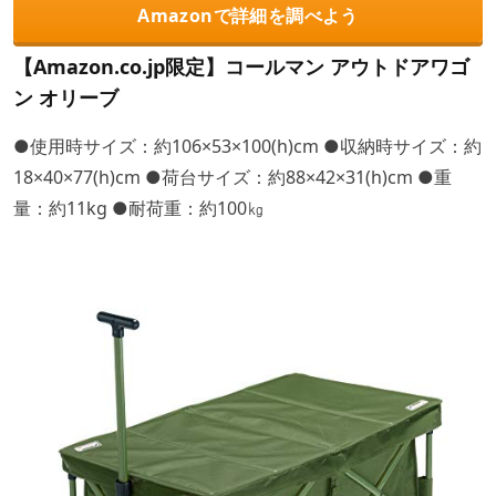
Amazonで詳細を調べよう
【Amazon.co.jp限定】コールマン アウトドアワゴ
ン オリーブ
●使用時サイズ：約106×53×100(h)cm ●収納時サイズ：約
18×40×77(h)cm ●荷台サイズ：約88×42×31(h)cm ●重
量：約11kg ●耐荷重：約100㎏