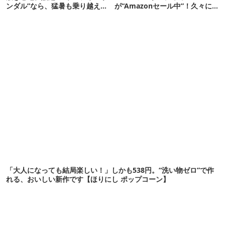
ンダル”なら、猛暑も乗り越えら
が“Amazonセール中”！久々に
れるかも
タープも買おうかな…
「大人になっても結局楽しい！」しかも538円。“洗い物ゼロ”で作
れる、おいしい新作です【ほりにし ポップコーン】