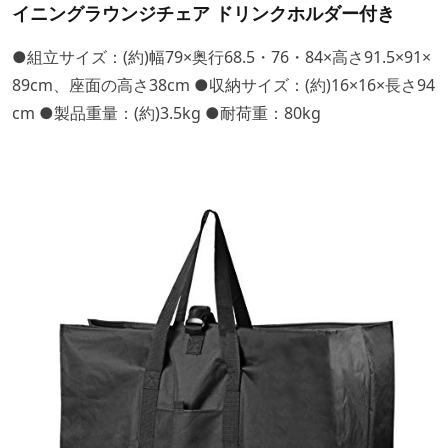
イニングラウンジチェア ドリンクホルダー付き
●組立サイズ：(約)幅79×奥行68.5・76・84×高さ91.5×91×
89cm、座面の高さ38cm ●収納サイズ：(約)16×16×長さ94
cm ●製品重量：(約)3.5kg ●耐荷重：80kg