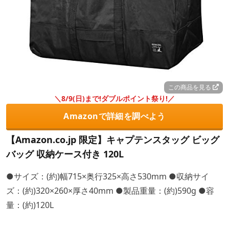
この商品を見る
＼8/9(日)まで!ダブルポイント祭り!／
Amazonで詳細を調べよう
【Amazon.co.jp 限定】キャプテンスタッグ ビッグ
バッグ 収納ケース付き 120L
●サイズ：(約)幅715×奥行325×高さ530mm ●収納サイ
ズ：(約)320×260×厚さ40mm ●製品重量：(約)590g ●容
量：(約)120L