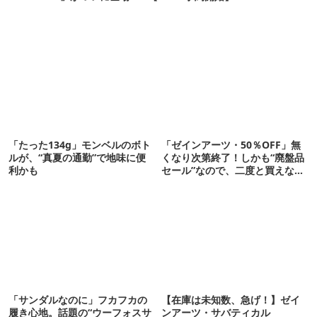
「たった134g」モンベルのボト
「ゼインアーツ・50％OFF」無
ルが、“真夏の通勤”で地味に便
くなり次第終了！しかも“廃盤品
利かも
セール”なので、二度と買えない
かも【8月4日から】
「サンダルなのに」フカフカの
【在庫は未知数、急げ！】ゼイ
履き心地。話題の“ウーフォスサ
ンアーツ・サバティカル