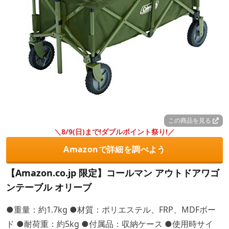
この商品を見る
＼8/9(日)まで!ダブルポイント祭り!／
Amazonで詳細を調べよう
【Amazon.co.jp 限定】コールマン アウトドアワゴ
ンテーブル オリーブ
●重量：約1.7kg ●材質：ポリエステル、FRP、MDFボー
ド ●耐荷重：約5kg ●付属品：収納ケース ●使用時サイ