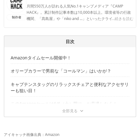
月間550万人が訪れる人気No.1キャンプメディア『CAMP
HACK』。累計制作記事本数は10,000本以上。環境省等の行政
制作者
機関、「髙島屋」や「niko and ...」といったクライアントとの
...続きを読む
連携実績多数。また、TBSテレビ『ラヴィット！』等、各メデ
ィアで登壇機会多数の編集部員も所属。
CAMP HACK 編集部のプロフィール
目次
Amazonタイムセール開催中！
オリーブカラーで男前な「コールマン」はいかが？
キャプテンスタッグのリラックスチェアと便利なアクセサリ
ーも狙い目！
このAmazonセールは6/6（土）限り、お見逃しなく！
アイキャッチ画像出典：
Amazon