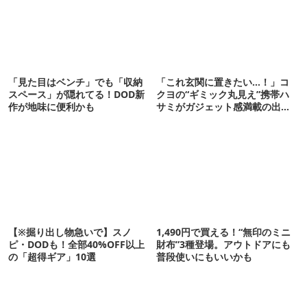
「見た目はベンチ」でも「収納
「これ玄関に置きたい…！」コ
スペース」が隠れてる！DOD新
クヨの“ギミック丸見え”携帯ハ
作が地味に便利かも
サミがガジェット感満載の出来
栄え
【※掘り出し物急いで】スノ
1,490円で買える！“無印のミニ
ピ・DODも！全部40%OFF以上
財布”3種登場。アウトドアにも
の「超得ギア」10選
普段使いにもいいかも