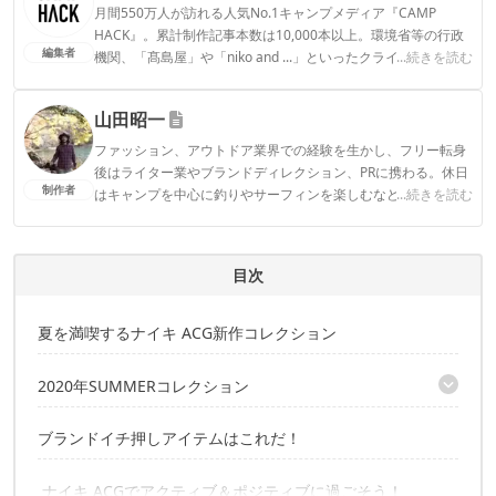
月間550万人が訪れる人気No.1キャンプメディア『CAMP
HACK』。累計制作記事本数は10,000本以上。環境省等の行政
編集者
機関、「髙島屋」や「niko and ...」といったクライアントとの
...続きを読む
連携実績多数。また、TBSテレビ『ラヴィット！』等、各メデ
ィアで登壇機会多数の編集部員も所属。
山田昭一
CAMP HACK編集部のプロフィール
ファッション、アウトドア業界での経験を生かし、フリー転身
後はライター業やブランドディレクション、PRに携わる。休日
制作者
はキャンプを中心に釣りやサーフィンを楽しむなど本格的なア
...続きを読む
ウトドアに傾倒。
山田昭一のプロフィール
目次
夏を満喫するナイキ ACG新作コレクション
2020年SUMMERコレクション
キャンプで活躍してくれるウェアも発見！
ブランドイチ押しアイテムはこれだ！
ACGらしい発色のいいカラー展開は健在
ナイキ ACGでアクティブ＆ポジティブに過ごそう！