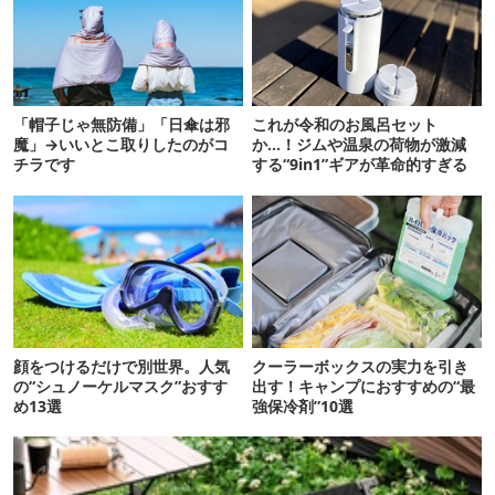
「帽子じゃ無防備」「日傘は邪
これが令和のお風呂セット
魔」→いいとこ取りしたのがコ
か…！ジムや温泉の荷物が激減
チラです
する“9in1”ギアが革命的すぎる
顔をつけるだけで別世界。人気
クーラーボックスの実力を引き
の“シュノーケルマスク”おすす
出す！キャンプにおすすめの“最
め13選
強保冷剤”10選