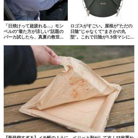
「日焼けって超疲れる…」モン
ロゴスがすごい。屋根が“ただの
ベルの“着た方が涼しい”話題の
日陰”じゃなくて“まさかの丸
パーカ試したら、真夏の救世主
型”。これで日陰が1.5倍マシに
だった
なる新作タープです
【新発想すぎる】メモ帳のように、ベリッと剥がして次！15枚重ね