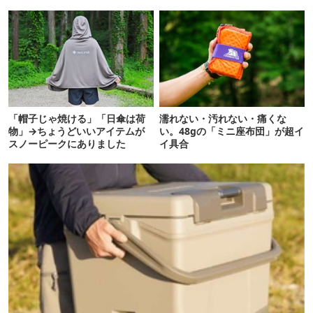
魅力
「帽子じゃ焼ける」「日傘は荷
濡れない・汚れない・痛くな
物」→ちょうどいいアイテムが
い。48gの「ミニ座布団」が超イ
スノーピークにありました
イ具合