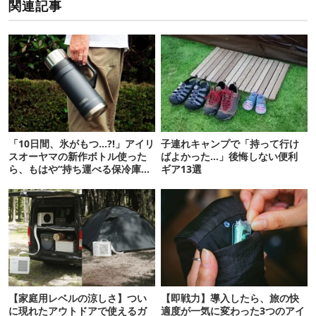
関連記事
「10日間、氷がもつ…?!」アイリ
子連れキャンプで「持って行け
スオーヤマの新作ボトル使った
ばよかった…」後悔しない便利
ら、もはや“持ち運べる保冷庫
ギア13選
級”で震えた
【家庭用レベルの涼しさ】つい
【即戦力】導入したら、旅の快
に現れたアウトドアで使えるガ
適度が一気に変わった3つのアイ