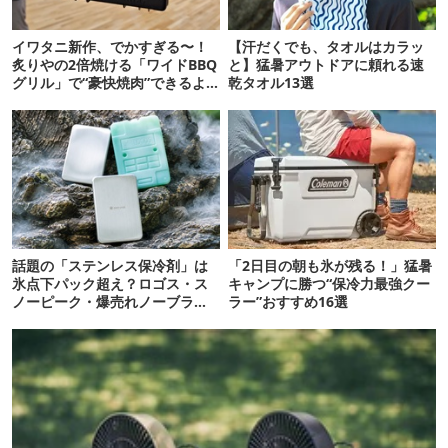
イワタニ新作、でかすぎる〜！
【汗だくでも、タオルはカラッ
炙りやの2倍焼ける「ワイドBBQ
と】猛暑アウトドアに頼れる速
グリル」で“豪快焼肉”できるよ
乾タオル13選
【再販開始】
話題の「ステンレス保冷剤」は
「2日目の朝も氷が残る！」猛暑
氷点下パック超え？ロゴス・ス
キャンプに勝つ“保冷力最強クー
ノーピーク・爆売れノーブラン
ラー”おすすめ16選
ド品を比べてみた