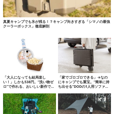
真夏キャンプでも氷が残る！？キャンプ向きすぎる「シマノの最強
クーラーボックス」徹底解剖
「大人になっても結局楽し
「家でゴロゴロできる」→なの
い！」しかも538円。“洗い物ゼ
にキャンプでも重宝。“簡単に持
ロ”で作れる、おいしい新作です
ち出せる”DODの1人用ソファが
【ほりにし ポップコーン】
便利かも