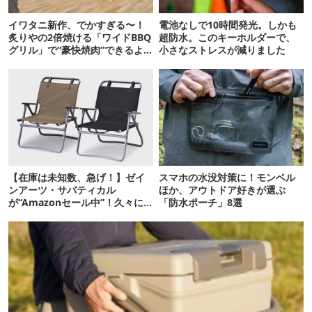
イワタニ新作、でかすぎる〜！
電池なしで10時間発光。しかも
炙りやの2倍焼ける「ワイドBBQ
超防水。このキーホルダーで、
グリル」で“豪快焼肉”できるよ
小さなストレスが減りました
【再販開始】
【在庫は未知数、急げ！】ゼイ
スマホの水没対策に！モンベル
ンアーツ・サバティカル
ほか、アウトドア好きが選ぶ
が“Amazonセール中”！久々に
「防水ポーチ」8選
タープも買おうかな…