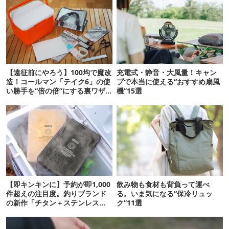
【遠征前にやろう】100均で魔改
充電式・静音・大風量！キャン
造！コールマン「テイク6」の使
プで本当に使える“おすすめ扇風
い勝手を“倍の倍”にする裏ワザ6
機”15選
連発
【即キンキンに】予約が即1,000
飲み物も食材も背負って運べ
件超えの注目度。釣りブランド
る。いま気になる“保冷リュッ
の新作「チタン＋ステンレスの
ク”11選
保冷剤」が再販開始