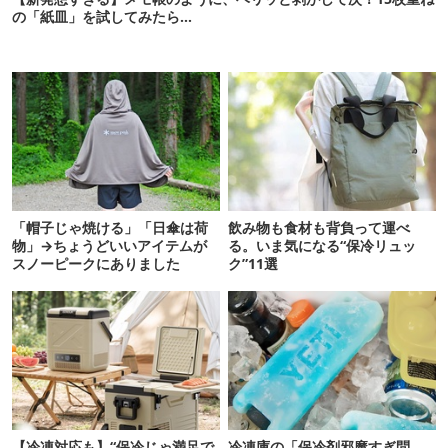
の「紙皿」を試してみたら…
「帽子じゃ焼ける」「日傘は荷
飲み物も食材も背負って運べ
物」→ちょうどいいアイテムが
る。いま気になる“保冷リュッ
スノーピークにありました
ク”11選
【冷凍対応も】“保冷じゃ満足で
冷凍庫の「保冷剤邪魔すぎ問