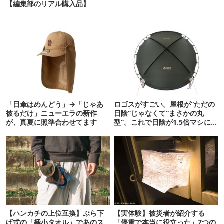
【編集部のリアル購入品】
「日傘はめんどう」→「じゃあ
ロゴスがすごい。屋根が“ただの
被るだけ」ニューエラの新作
日陰”じゃなくて“まさかの丸
が、真夏に照準合わせてます
型”。これで日陰が1.5倍マシに
なる新作タープです
【ハンカチの上位互換】ぶら下
【実体験】被災者が紹介する
げ式の「極小タオル」であのス
「停電で本当に役立った」7つの