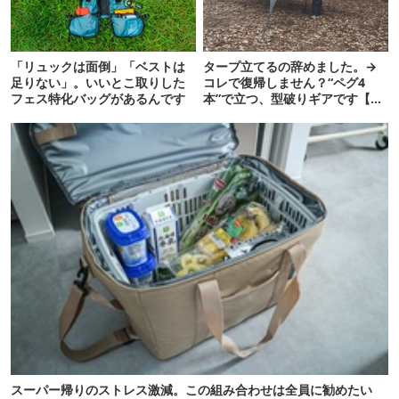
「リュックは面倒」「ベストは
タープ立てるの辞めました。→
足りない」。いいとこ取りした
コレで復帰しません？“ペグ4
フェス特化バッグがあるんです
本”で立つ、型破りギアです【ド
ベルグ新作 NEUK】
スーパー帰りのストレス激減。この組み合わせは全員に勧めたい