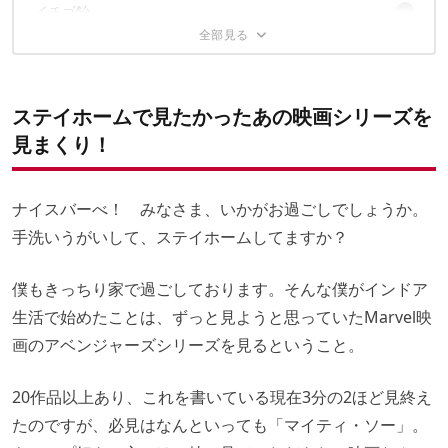
イチゴ飴
材料
作り方
材料
作り方
BBQファンのみなさまに、朗報
ステイホームで見たかったあの映画シリーズを
たけだバーベキューさんの過去連載はこちら
見まくり！
ナイスバーべ！ みなさま、いかがお過ごしでしょうか。
手洗いうがいして、ステイホームしてますか？
僕もきっちり家で過ごしております。そんな僕がインドア
生活で始めたことは、ずっと見ようと思っていたMarvel映
画のアベンジャーズシリーズを見るということ。
20作品以上あり、これを書いている現在3分の2ほど見終え
たのですが、必見はなんといっても「マイティ・ソー」。