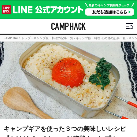
CAMP HACK トップ
›
キャンプ飯・料理の記事一覧
›
キャンプ飯・料理 その他の記事一覧
›
キャ
キャンプギアを使った３つの美味しいレシピ