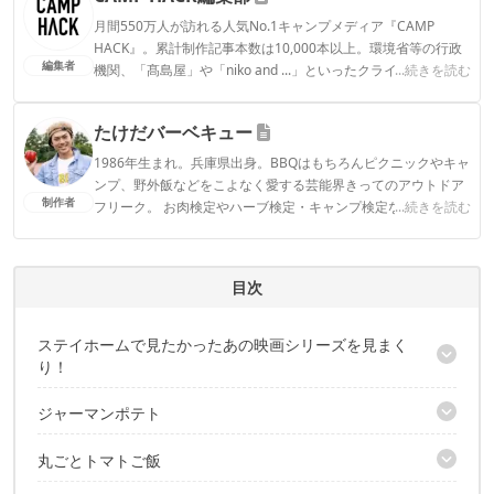
月間550万人が訪れる人気No.1キャンプメディア『CAMP
HACK』。累計制作記事本数は10,000本以上。環境省等の行政
編集者
機関、「髙島屋」や「niko and ...」といったクライアントとの
...続きを読む
連携実績多数。また、TBSテレビ『ラヴィット！』等、各メデ
ィアで登壇機会多数の編集部員も所属。
たけだバーベキュー
CAMP HACK編集部のプロフィール
1986年生まれ。兵庫県出身。BBQはもちろんピクニックやキャ
ンプ、野外飯などをこよなく愛する芸能界きってのアウトドア
制作者
フリーク。 お肉検定やハーブ検定・キャンプ検定などの資格も
...続きを読む
所持し、カナダアルバータ州BBQ大使などその他多くの肩書を
持つ。 狩猟免許も所持し、冬には“ハンティングたけだ”として
山をかきわけ獲物を追っている。 著書『超豪快バーベキューア
目次
イディアレシピ 』（池田書店）ほか、出版本の発行部数は累計
23万部を突破するなど、今最も勢いのあるアウトドアタレン
ト。
ステイホームで見たかったあの映画シリーズを見まく
り！
たけだバーベキューのプロフィール
ジャーマンポテト
なぜキャンプ好きの方におすすめなのか？
丸ごとトマトご飯
材料
作り方