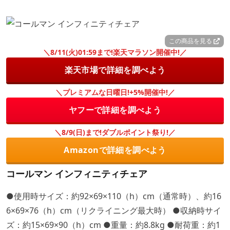
この商品を見る
＼8/11(火)01:59まで!楽天マラソン開催中!／
楽天市場で詳細を調べよう
＼プレミアムな日曜日!+5%開催中!／
ヤフーで詳細を調べよう
＼8/9(日)まで!ダブルポイント祭り!／
Amazonで詳細を調べよう
コールマン インフィニティチェア
●使用時サイズ：約92×69×110（h）cm（通常時）、約16
6×69×76（h）cm（リクライニング最大時） ●収納時サイ
ズ：約15×69×90（h）cm ●重量：約8.8kg ●耐荷重：約1