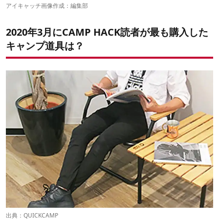
6位：アンカー ネブラ カプセル Android搭載モバイルプロジェク
アイキャッチ画像作成：編集部
ター
5位：Superway Ledランタン
2020年3月にCAMP HACK読者が最も購入した
4位：LACITA エナーボックス
3位：ツノカワファーム メスキットパン
キャンプ道具は？
2位：スノーピーク ミニッツドーム pro.air1
1位：WAQ キャリーワゴン
出典：
QUICKCAMP