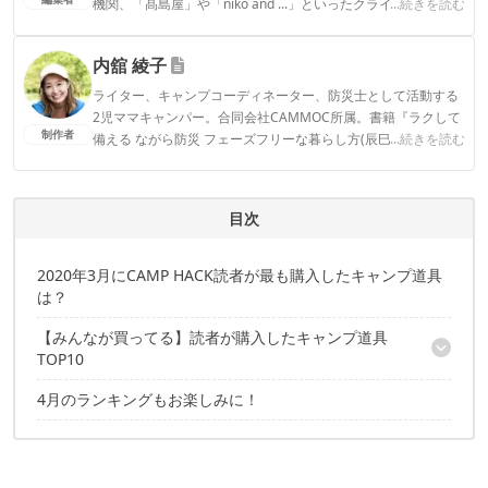
機関、「髙島屋」や「niko and ...」といったクライアントとの
...続きを読む
連携実績多数。また、TBSテレビ『ラヴィット！』等、各メデ
ィアで登壇機会多数の編集部員も所属。
内舘 綾子
CAMP HACK編集部のプロフィール
ライター、キャンプコーディネーター、防災士として活動する
2児ママキャンパー。合同会社CAMMOC所属。書籍『ラクして
制作者
備える ながら防災 フェーズフリーな暮らし方(辰巳出版)』『う
...続きを読む
まみがギュッ！干すだけ簡単 はじめてのドライフード(山と溪
谷社)』。コラボテント『LaLa(tent-Mark DESIGNS)』。SNSメ
インはInstagram気軽にフォローしていただけると嬉しいで
目次
す！▶2016年～CAMP HACKライター
内舘 綾子のプロフィール
2020年3月にCAMP HACK読者が最も購入したキャンプ道具
は？
【みんなが買ってる】読者が購入したキャンプ道具
TOP10
4月のランキングもお楽しみに！
10位：Amazonベーシック ゼログラビティーチェア
9位：ヤザワ トラベルマルチクッカー
8位：オレゴニアンキャンパー メッシュキャリーオール
7位：クイックキャンプ ローチェア