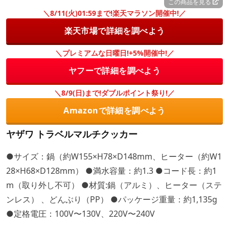
この商品を見る
＼8/11(火)01:59まで!楽天マラソン開催中!／
楽天市場で詳細を調べよう
＼プレミアムな日曜日!+5%開催中!／
ヤフーで詳細を調べよう
＼8/9(日)まで!ダブルポイント祭り!／
Amazonで詳細を調べよう
ヤザワ トラベルマルチクッカー
●サイズ：鍋（約W155×H78×D148mm、ヒーター（約W1
28×H68×D128mm） ●満水容量：約1.3 ●コード長：約1
m（取り外し不可） ●材質:鍋（アルミ）、ヒーター（ステ
ンレス） 、どんぶり（PP） ●パッケージ重量：約1,135g
●定格電圧：100V〜130V、220V〜240V