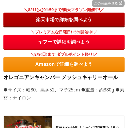
この商品を見る
＼8/11(火)01:59まで!楽天マラソン開催中!／
楽天市場で詳細を調べよう
＼プレミアムな日曜日!+5%開催中!／
ヤフーで詳細を調べよう
＼8/9(日)まで!ダブルポイント祭り!／
Amazonで詳細を調べよう
オレゴニアンキャンパー メッシュキャリーオール
●サイズ：幅80、高さ52、マチ25cm ●重量：約380g ●素
材：ナイロン
意外とやりがち！キャンプ就寝前の『５つ