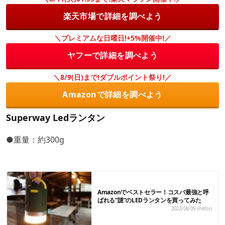
楽天市場で詳細を調べよう
＼プレミアムな日曜日!+5%開催中!／
ヤフーで詳細を調べよう
＼8/9(日)まで!ダブルポイント祭り!／
Amazonで詳細を調べよう
Superway Ledランタン
●重量：約300g
Amazonでベストセラー！コスパ最強と呼
ばれる”謎”のLEDランタンを買ってみた
2022/08/09
midori