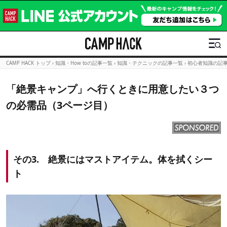
CAMP HACK トップ
›
知識・How toの記事一覧
›
知識・テクニックの記事一覧
›
初心者知識の記
「絶景キャンプ」へ行くときに用意したい３つ
の必需品（3ページ目）
その3. 絶景にはマストアイテム。体を拭くシー
ト