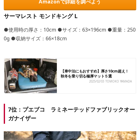
Amazonで詳細を調べよう
サーマレスト モンドキング L
●使用時の厚さ：10cm ●サイズ：63×196cm ●重量：250
0g ●収納サイズ：66×18cm
【車中泊にもおすすめ】厚さ10cm超え！
秋冬を乗り切る極厚マット５選
2025/02/03
TOMOKO YAMADA
7位：プエブコ ラミネーテッドファブリックオー
ガナイザー