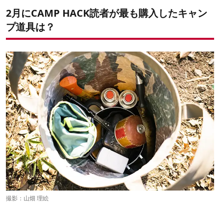
4位：スマートタップ パワーアーク 626Wh
2月にCAMP HACK読者が最も購入したキャン
3位：マウントスミ パーフェクトグリル スクエア
2位：ナイキ エアフォース1 GTX
プ道具は？
1位：アンカー ネブラ カプセル
撮影：山畑 理絵