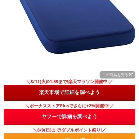
この商品を見る
＼8/11(火)01:59まで!楽天マラソン開催中!／
楽天市場で詳細を調べよう
＼ボーナスストアPlusでさらに+2%開催中!／
ヤフーで詳細を調べよう
＼8/9(日)まで!ダブルポイント祭り!／