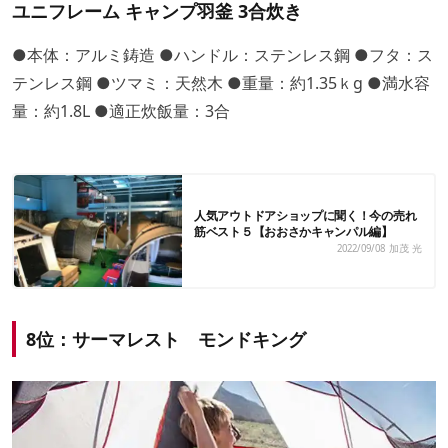
ユニフレーム キャンプ羽釜 3合炊き
●本体：アルミ鋳造 ●ハンドル：ステンレス鋼 ●フタ：ス
テンレス鋼 ●ツマミ：天然木 ●重量：約1.35ｋg ●満水容
量：約1.8L ●適正炊飯量：3合
人気アウトドアショップに聞く！今の売れ
筋ベスト５【おおさかキャンパル編】
2022/09/08
加茂 光
8位：サーマレスト モンドキング