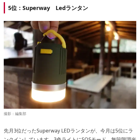
5位：Superway Ledランタン
撮影：編集部
先月3位だったSuperway LEDランタンが、今月は5位にラ
ンクインしています。3色ライトにSOSモード、無段階調光