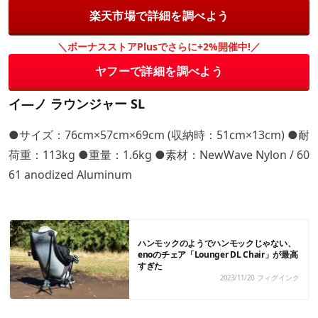
楽天市場で詳細を調べよう
＼ボーナスストアPlusでさらに+2%開催中!／
ヤフーで詳細を調べよう
イ―ノ ラウンジャー SL
●サイズ：76cm×57cm×69cm (収納時：51cm×13cm) ●耐
荷重：113kg ●重量：1.6kg ●素材：NewWave Nylon / 60
61 anodized Aluminum
ハンモックのようでハンモックじゃない、
enoのチェア「Lounger DL Chair」が最高
すぎた
2023/11/20
フィグインク