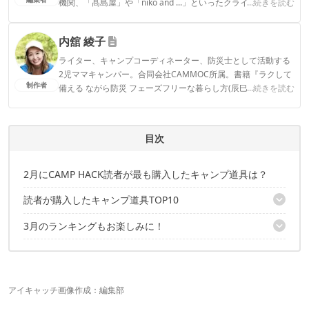
機関、「髙島屋」や「niko and ...」といったクライアントとの
...続きを読む
連携実績多数。また、TBSテレビ『ラヴィット！』等、各メデ
ィアで登壇機会多数の編集部員も所属。
内舘 綾子
CAMP HACK編集部のプロフィール
ライター、キャンプコーディネーター、防災士として活動する
2児ママキャンパー。合同会社CAMMOC所属。書籍『ラクして
制作者
備える ながら防災 フェーズフリーな暮らし方(辰巳出版)』『う
...続きを読む
まみがギュッ！干すだけ簡単 はじめてのドライフード(山と溪
谷社)』。コラボテント『LaLa(tent-Mark DESIGNS)』。SNSメ
インはInstagram気軽にフォローしていただけると嬉しいで
目次
す！▶2016年～CAMP HACKライター
内舘 綾子のプロフィール
2月にCAMP HACK読者が最も購入したキャンプ道具は？
読者が購入したキャンプ道具TOP10
3月のランキングもお楽しみに！
10位：タラスブルバ TBアルミロールテーブル
9位：ユニフレーム キャンプ羽釜 3合炊き
この記事が気にいったあなたに、オススメの3記事
8位：サーマレスト モンドキング
7位：プエブコ ラミネーテッドファブリックオーガナイザー
6位：イーノ ラウンジャーSLチェア
アイキャッチ画像作成：編集部
5位：Superway Ledランタン