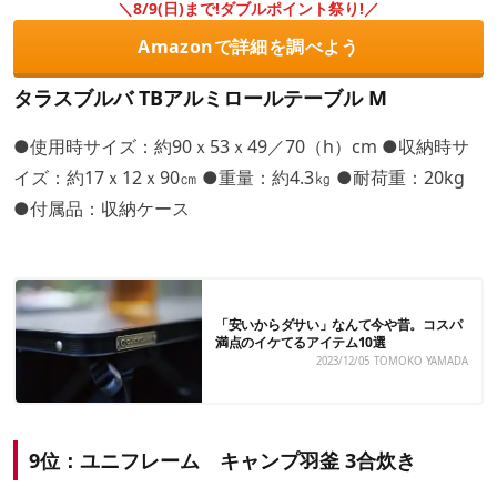
＼8/9(日)まで!ダブルポイント祭り!／
Amazonで詳細を調べよう
タラスブルバ TBアルミロールテーブル M
●使用時サイズ：約90ｘ53ｘ49／70（h）cm ●収納時サ
イズ：約17ｘ12ｘ90㎝ ●重量：約4.3㎏ ●耐荷重：20kg
●付属品：収納ケース
「安いからダサい」なんて今や昔。コスパ
満点のイケてるアイテム10選
2023/12/05
TOMOKO YAMADA
9位：ユニフレーム キャンプ羽釜 3合炊き