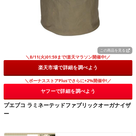
この商品を見る
＼8/11(火)01:59まで!楽天マラソン開催中!／
楽天市場で詳細を調べよう
＼ボーナスストアPlusでさらに+2%開催中!／
ヤフーで詳細を調べよう
プエブコ ラミネーテッドファブリックオーガナイザ
ー