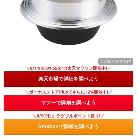
この商品を見る
＼8/11(火)01:59まで!楽天マラソン開催中!／
楽天市場で詳細を調べよう
＼ボーナスストアPlusでさらに+2%開催中!／
ヤフーで詳細を調べよう
＼8/9(日)まで!ダブルポイント祭り!／
Amazonで詳細を調べよう