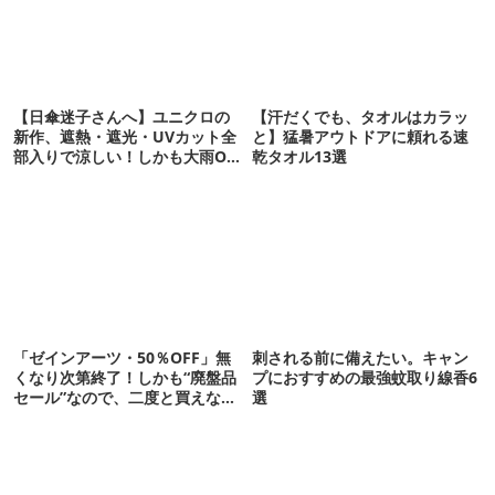
【日傘迷子さんへ】ユニクロの
【汗だくでも、タオルはカラッ
新作、遮熱・遮光・UVカット全
と】猛暑アウトドアに頼れる速
部入りで涼しい！しかも大雨OK
乾タオル13選
でコスパ良すぎた
「ゼインアーツ・50％OFF」無
刺される前に備えたい。キャン
くなり次第終了！しかも“廃盤品
プにおすすめの最強蚊取り線香6
セール”なので、二度と買えない
選
かも【8月4日から】