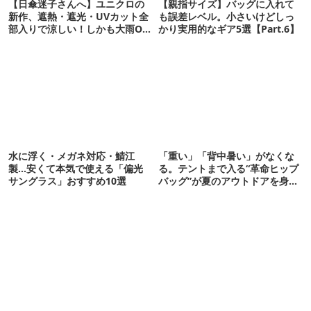
【日傘迷子さんへ】ユニクロの
【親指サイズ】バッグに入れて
新作、遮熱・遮光・UVカット全
も誤差レベル。小さいけどしっ
部入りで涼しい！しかも大雨OK
かり実用的なギア5選【Part.6】
でコスパ良すぎた
水に浮く・メガネ対応・鯖江
「重い」「背中暑い」がなくな
製…安くて本気で使える「偏光
る。テントまで入る“革命ヒップ
サングラス」おすすめ10選
バッグ”が夏のアウトドアを身軽
にしてくれた