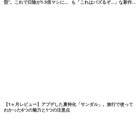
型”。これで日陰が1.5倍マシに
も「これはバズるぞ…」な新作
なる新作タープです
10選
【1ヶ月レビュー】アプデした夏特化「サンダル」。旅行で使って
わかった6つの魅力と1つの注意点