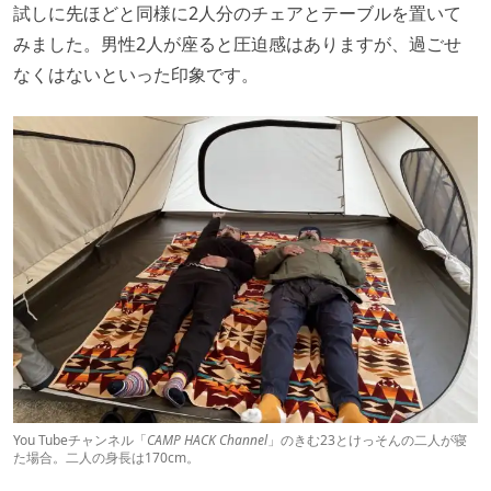
試しに先ほどと同様に2人分のチェアとテーブルを置いて
みました。男性2人が座ると圧迫感はありますが、過ごせ
なくはないといった印象です。
You Tubeチャンネル「
CAMP HACK Channel
」のきむ23とけっそんの二人が寝
た場合。二人の身長は170cm。