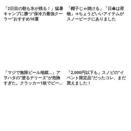
「2日目の朝も氷が残る！」猛暑
「帽子じゃ焼ける」「日傘は荷
キャンプに勝つ“保冷力最強クー
物」→ちょうどいいアイテムが
ラー”おすすめ16選
スノーピークにありました
「マジで無限ビール地獄…」ア
「2,000円以下も」スノピの“イ
ヲハタの“塗るテリーヌ”が危険
ベント限定品”だったコレ、まだ
すぎた。クラッカー1枚でビール
買えました！
が止まらない！