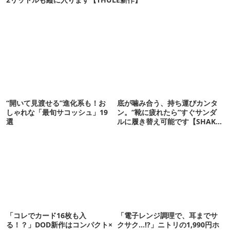
“開いて見渡せる”進化系も！お
底が噛み合う、持ち運びカンタ
しゃれな「最旬サコッシュ」19
ン。“靴に疲れたら”すぐサンダ
選
ルに履き替え可能です【SHAKA
新作】
「コレでカード16枚も入
「電子レンジ調理で、耳までサ
る！？」DOD新作はコンパクト×
クサク…!?」ニトリの1,990円ホ