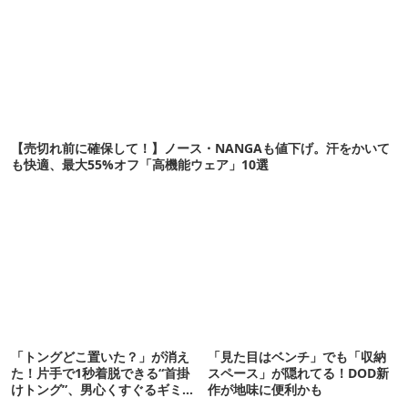
【売切れ前に確保して！】ノース・NANGAも値下げ。汗をかいて
も快適、最大55%オフ「高機能ウェア」10選
「トングどこ置いた？」が消え
「見た目はベンチ」でも「収納
た！片手で1秒着脱できる“首掛
スペース」が隠れてる！DOD新
けトング”、男心くすぐるギミッ
作が地味に便利かも
クが最高だった