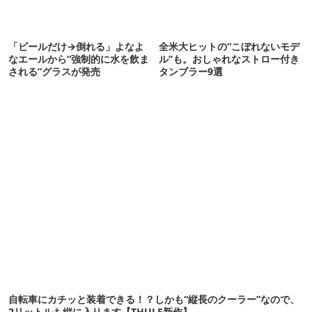
「ビールだけ→倒れる」よなよ
全米大ヒットの“こぼれないモデ
なエールから“強制的に水を飲ま
ル”も。おしゃれなストロー付き
される”グラスが発売
タンブラー9選
自転車にカチッと装着できる！？しかも“縦長のクーラー”なので、
2リットルも縦に入ります【THULE新作】