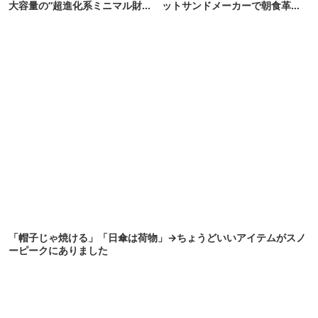
大容量の“超進化系ミニマル財
ットサンドメーカーで朝食革命
布”だ！
が起きた
「帽子じゃ焼ける」「日傘は荷物」→ちょうどいいアイテムがスノ
ーピークにありました