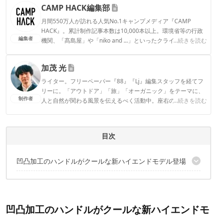
CAMP HACK編集部
月間550万人が訪れる人気No.1キャンプメディア『CAMP
HACK』。累計制作記事本数は10,000本以上。環境省等の行政
編集者
機関、「髙島屋」や「niko and ...」といったクライアントとの
...続きを読む
連携実績多数。また、TBSテレビ『ラヴィット！』等、各メデ
ィアで登壇機会多数の編集部員も所属。
加茂 光
CAMP HACK編集部のプロフィール
ライター。フリーペーパー『88』『Lj』編集スタッフを経てフ
リーに。「アウトドア」「旅」「オーガニック」をテーマに、
制作者
人と自然が関わる風景を伝えるべく活動中。座右の銘は「ルー
...続きを読む
ル破ってもマナーは守るぜ」。
加茂 光のプロフィール
目次
凹凸加工のハンドルがクールな新ハイエンドモデル登場
鮮やかな2色展開！耐久性に優れたG10採用ハンドル
役立つ機能は全部で19種類
凹凸加工のハンドルがクールな新ハイエンドモ