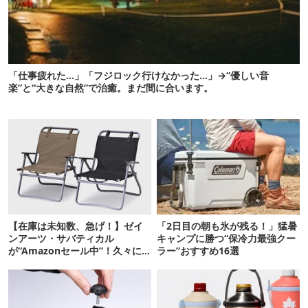
「仕事疲れた…」「フジロック行けなかった…」→“優しい音
楽”と“大きな自然”で治癒。まだ間に合います。
【在庫は未知数、急げ！】ゼイ
「2日目の朝も氷が残る！」猛暑
ンアーツ・サバティカル
キャンプに勝つ“保冷力最強クー
が“Amazonセール中”！久々に
ラー”おすすめ16選
タープも買おうかな…