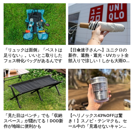
「リュックは面倒」「ベストは
【日傘迷子さんへ】ユニクロの
足りない」。いいとこ取りした
新作、遮熱・遮光・UVカット全
フェス特化バッグがあるんです
部入りで涼しい！しかも大雨OK
でコスパ良すぎた
「見た目はベンチ」でも「収納
【ヘリノックス43%OFFは驚
スペース」が隠れてる！DOD新
き！】スノピ・テンマクも。セ
作が地味に便利かも
ール中の「見逃せないキャンプ
道具」12選