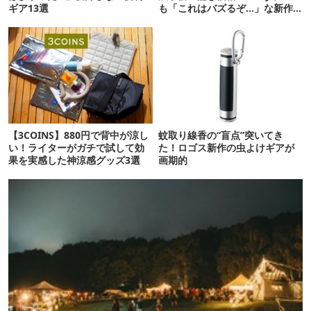
ギア13選
も「これはバズるぞ…」な新作
10選
【3COINS】880円で背中が涼し
蚊取り線香の“盲点”突いてき
い！ライターがガチで試して効
た！ロゴス新作の虫よけギアが
果を実感した神涼感グッズ3選
画期的