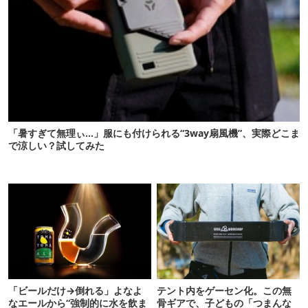
「暑すぎて無理ぃ…」服にも付けられる“3way扇風機”、実際どこま
で涼しい？試してみた
「ビールだけ→倒れる」よなよ
テント内をゲーセン化。この無
なエールから“強制的に水を飲ま
骨ギアで、子どもの「つまんな