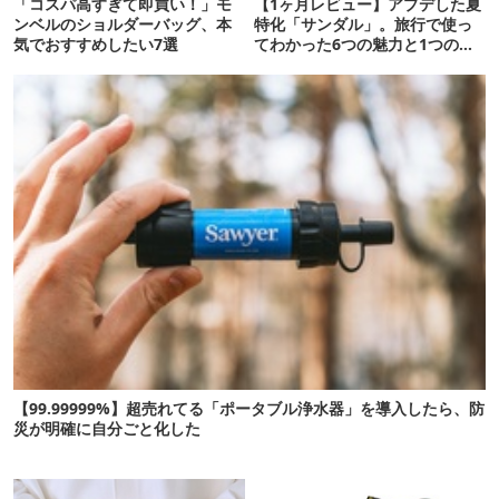
「コスパ高すぎて即買い！」モ
【1ヶ月レビュー】アプデした夏
ンベルのショルダーバッグ、本
特化「サンダル」。旅行で使っ
気でおすすめしたい7選
てわかった6つの魅力と1つの注
意点
【99.99999%】超売れてる「ポータブル浄水器」を導入したら、防
災が明確に自分ごと化した