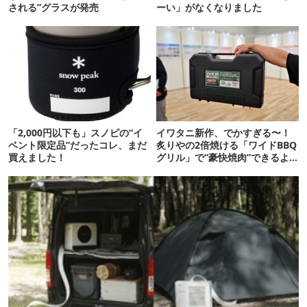
される”グラスが発売
ーい」がなくなりました
「2,000円以下も」スノピの“イ
イワタニ新作、でかすぎる〜！
ベント限定品”だったコレ、まだ
炙りやの2倍焼ける「ワイドBBQ
買えました！
グリル」で“豪快焼肉”できるよ
【再販開始】