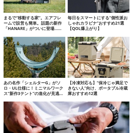
まるで“移動する家”。エアフレ
毎日をスマートにする“個性派お
ームで設営も簡単。話題の新作
しゃれカラビナ”おすすめ21選
「HANARE」がついに登場…！
【QOL爆上がり】
【07/24予約開始】
あの名作「シェルターG」がソ
【冷凍対応も】“保冷じゃ満足で
ロ・UL仕様に！ミニマルワーク
きない人”向け、ポータブル冷蔵
ス“新作3テント”の進化が見逃せ
庫おすすめ12選
ない