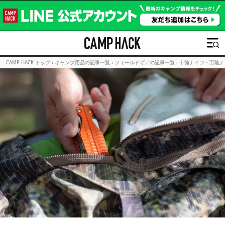
CAMP HACK トップ
›
キャンプ用品の記事一覧
›
フィールドギアの記事一覧
›
十徳ナイフ・万能ナ