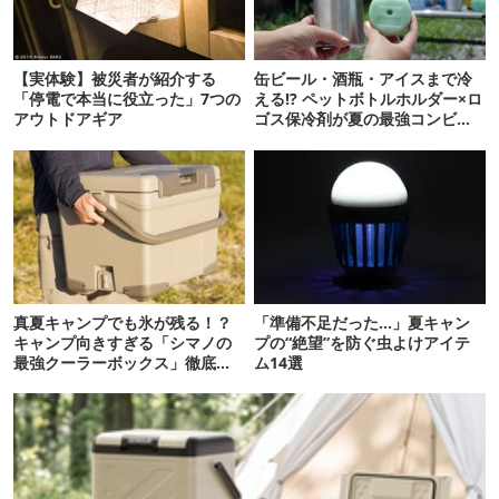
【実体験】被災者が紹介する
缶ビール・酒瓶・アイスまで冷
「停電で本当に役立った」7つの
える!? ペットボトルホルダー×ロ
アウトドアギア
ゴス保冷剤が夏の最強コンビだ
った
真夏キャンプでも氷が残る！？
「準備不足だった…」夏キャン
キャンプ向きすぎる「シマノの
プの“絶望”を防ぐ虫よけアイテ
最強クーラーボックス」徹底解
ム14選
剖