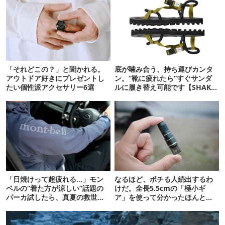
「それどこの？」と聞かれる。
底が噛み合う、持ち運びカンタ
アウトドア好きにプレゼントし
ン。“靴に疲れたら”すぐサンダ
たい個性派アクセサリー6選
ルに履き替え可能です【SHAKA
新作】
「日焼けって超疲れる…」モン
なるほど、ポチる人続出するわ
ベルの“着た方が涼しい”話題の
けだ。全長5.5cmの「極小ギ
パーカ試したら、真夏の救世主
ア」を使って分かったほんとの
だった
魅力