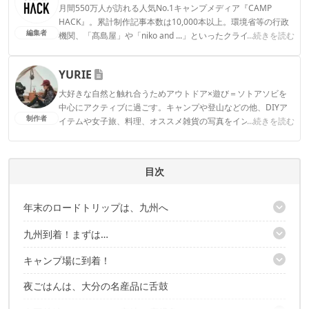
月間550万人が訪れる人気No.1キャンプメディア『CAMP
HACK』。累計制作記事本数は10,000本以上。環境省等の行政
編集者
機関、「髙島屋」や「niko and ...」といったクライアントとの
...続きを読む
連携実績多数。また、TBSテレビ『ラヴィット！』等、各メデ
ィアで登壇機会多数の編集部員も所属。
YURIE
CAMP HACK編集部のプロフィール
大好きな自然と触れ合うためアウトドア×遊び＝ソトアソビを
中心にアクティブに過ごす。キャンプや登山などの他、DIYア
制作者
イテムや女子旅、料理、オススメ雑貨の写真をインスタグラム
...続きを読む
で発信中。
YURIEのプロフィール
目次
年末のロードトリップは、九州へ
九州到着！まずは…
旅のスタートで奇跡が……！
今回の寄り道は、新鮮な魚介が手に入る「市場」
キャンプ場に到着！
炭酸泉を楽しめる温泉に到着！
併設の定食屋さんで腹ごしらえ
ここの温泉は飲むこともできる
夜ごはんは、大分の名産品に舌鼓
サンシー号とタープのジョイントに初挑戦！
温泉に癒された次に向かうのは……