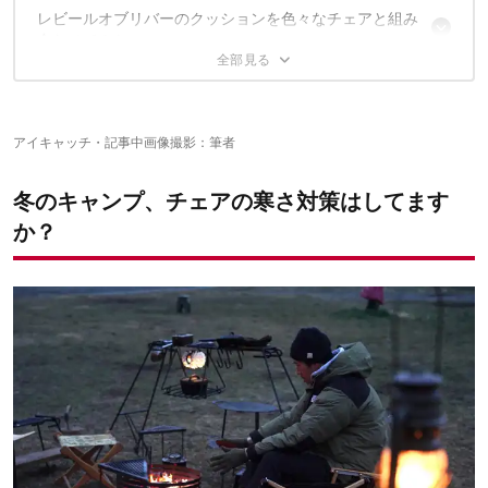
レビールオブリバーのクッションを色々なチェアと組み
まったく違和感なくフィット！
合わせてみた
チェアの座り心地までアップ
装着したまま折りたためる
なんと！チェア以外でも役に立ちました
ハイランダー「ウッドフレームチェア」★★★
ところで、カーミットチェア以外にも使えるの？
ニトリ「木製ローチェア」★★★
様々なシーンで使えるコスパ抜群のチェア用クッション
テント内の座布団として
コールマン「コンパクトフォールディングチェア」★★★
アイキャッチ・記事中画像撮影：筆者
時には枕にだって変身！
クレイジークリーク「グラウンドチェア」★★★
この記事が気にいったあなたに、オススメの3記事
コールマン「リゾートチェア」★☆☆
冬のキャンプ、チェアの寒さ対策はしてます
ヘリノックス「サンセットチェア」☆☆☆
か？