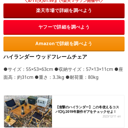
＼8/11(火)01:59まで!楽天マラソン開催中!／
楽天市場で詳細を調べよう
ヤフーで詳細を調べよう
Amazonで詳細を調べよう
ハイランダー ウッドフレームチェア
●サイズ：55×53×63cm ●収納サイズ：57×13×11cm ●座
面高：約31cm ●重さ：3.3kg ●耐荷重：80kg
【進撃のハイランダー】この冬使えるコス
パ◎な2019年新作ギアをチェックせよ！
2023/12/11
eri