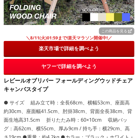
この商品を見る
＼8/11(火)01:59まで!楽天マラソン開催中!／
楽天市場で詳細を調べよう
ヤフーで詳細を調べよう
レビールオブリバー フォールディングウッドチェア
キャンバスタイプ
● サイズ 組み立て時：全長68cm、横幅53cm、座面高
約30cm、座面幅41.5cm、肘掛38cm、背面全長38cm、背
面生地高31.5cm 折りたたみ時：60×10cm 収納バッ
グ：高62cm、横55cm、厚み9cm / 持ち手：横29cm、高
さ19cm ●重量：約4.2kg ●カラー：ブラック・ホワイト・