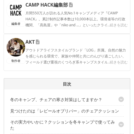
CAMP HACK編集部
月間550万人が訪れる人気No.1キャンプメディア『CAMP
HACK』。累計制作記事本数は10,000本以上。環境省等の行政
編集者
機関、「髙島屋」や「niko and ...」といったクライアントとの
...続きを読む
連携実績多数。また、TBSテレビ『ラヴィット！』等、各メデ
ィアで登壇機会多数の編集部員も所属。
AKT
CAMP HACK編集部のプロフィール
アウトドアライフスタイルブランド「LOG」所属。自然の魅力
を感じられる環境で、家族や仲間と共にのんびり過ごしたい、
制作者
フィールド選び重視のくつろぎ系キャンプスタイル。のんびり
...続きを読む
過ごすはずが、いつしか撮影や執筆に追われてキャンプが忙し
なくなってしまった本末転倒キャンパー。Life over ground!
AKTのプロフィール
目次
冬のキャンプ、チェアの寒さ対策はしてますか？
見つけたのは「レビールオブリバー」のチェアクッション
すると、1,500円で良さげなクッションを発見！
その実力やいかに？クッションを冬キャンプで使ってみ
た