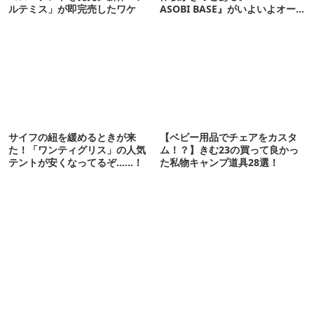
ルテミス」が即完売したワケ
ASOBI BASE』がいよいよオー
プン！
サイフの紐を緩めるときが来
【ベビー用品でチェアをカスタ
た！「ワンティグリス」の人気
ム！？】きむ23の買って良かっ
テントが安くなってるぞ……！
た私物キャンプ道具28選！