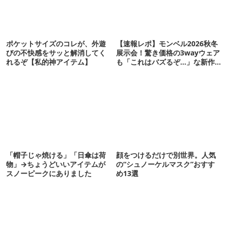
ポケットサイズのコレが、外遊
【速報レポ】モンベル2026秋冬
びの不快感をサッと解消してく
展示会！驚き価格の3wayウェア
れるぞ【私的神アイテム】
も「これはバズるぞ…」な新作
10選
「帽子じゃ焼ける」「日傘は荷
顔をつけるだけで別世界。人気
物」→ちょうどいいアイテムが
の“シュノーケルマスク”おすす
スノーピークにありました
め13選