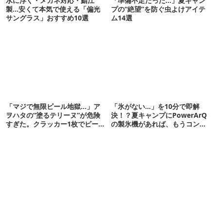
水に浮く・メガネ対応・鯖江
「準備不足だった…」夏キャン
製…安くて本気で使える「偏光
プの“絶望”を防ぐ虫よけアイテ
サングラス」おすすめ10選
ム14選
「マジで無限ビール地獄…」ア
「氷がない…」を10分で即解
ヲハタの“塗るテリーヌ”が危険
決！？夏キャンプにPowerArQ
すぎた。クラッカー1枚でビール
の製氷機があれば、もうコンビ
が止まらない！
ニ走らなくていいぞ