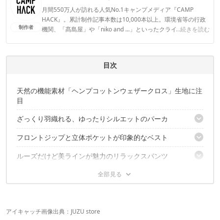
月間550万人が訪れる人気No.1キャンプメディア『CAMP
HACK』。累計制作記事本数は10,000本以上。環境省等の行政
制作者
機関、「髙島屋」や「niko and ...」といったクライアントとの
...続きを読む
連携実績多数。また、TBSテレビ『ラヴィット！』等、各メデ
ィアで登壇機会多数の編集部員も所属。
CAMP HACK編集部のプロフィール
目次
天然の機能素材「ヘンプコットンウェザークロス」生地に注
目
ざっくり羽織れる、ゆったりシルエットのパーカ
フロントジップと立体ポケットが印象的なベスト
HEMP JAM PARKA／H/C WEATHER
ルーズだけど美ラインが魅力のリラックスパンツ
HEMP UTILITY VEST／H/C WEATHER
大型ポケットで高い収納力を備えたユーティリティパン
HEMP JAM PANTS／H/C WEATHER
ツ
HEMP UTILITY PANTS／H/C WEATHER
アイキャッチ画像出典：
JUZU store