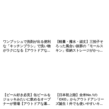
ワンプッシュで洗剤が出る便利
【軽量・撥水・頑丈】三拍子そ
な「キッチンブラシ」で洗い物
ろった風合い抜群の「モールス
がラクになる【アウトドアな暮
キン」収納ストレージがかっこ
らし】
いい【アウトドアな暮らし】
【ビール好き必見】缶ビールを
【日本初上陸】全米No.1の
ジョッキみたいに飲めるオープ
「OXO」からアウトドアシリー
ナーが登場【アウトドアな暮ら
ズ誕生！外でも使いやすいキッ
し】
チンウェアが勢ぞろい【アウト