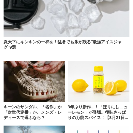
炎天下にキンキンの一杯を！猛暑でも氷が残る“最強アイスジャ
グ”9選
キーンのサンダル、「名作」か
3年ぶり新作…！「ほりにしニュ
「次世代定番」か。メンズ・レ
ーレモン」が登場。後味さっぱ
ディースで選ぶなら？
りの万能スパイス！【8月21日発
売】