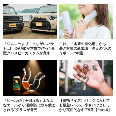
「ジムニーよりこっちがいいか
これ、「水筒の進化形」かも。
も…?」DAMDが本気で作った新
暑さ対策の新常識・注目の“氷の
型クロスビーカスタムが良すぎ
うボトル”10選
るぞ！
「ビールだけ→倒れる」よなよ
【親指サイズ】バッグに入れて
なエールから“強制的に水を飲ま
も誤差レベル。小さいけどしっ
される”グラスが発売
かり実用的なギア5選【Part.6】