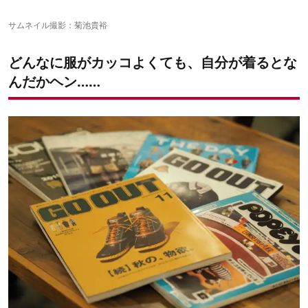
ポイント③シャツ腰巻きを「本来の腰より上」に設定！
ポイント④相手の「視線を上に誘導させる小物遣い」を取り入れ
サムネイル撮影：菊池貴裕
て
ポイント④センタープレスのパンツで相手に「縦のライン」を意
どんなに服がカッコよくても、自分が着るとな
識させる
んだかヘン……