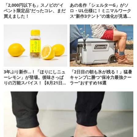
「2,000円以下も」スノピの“イ
あの名作「シェルターG」がソ
ベント限定品”だったコレ、まだ
ロ・UL仕様に！ミニマルワーク
買えました！
ス“新作3テント”の進化が見逃せ
ない
3年ぶり新作…！「ほりにしニュ
「2日目の朝も氷が残る！」猛暑
ーレモン」が登場。後味さっぱ
キャンプに勝つ“保冷力最強クー
りの万能スパイス！【8月21日発
ラー”おすすめ16選
売】