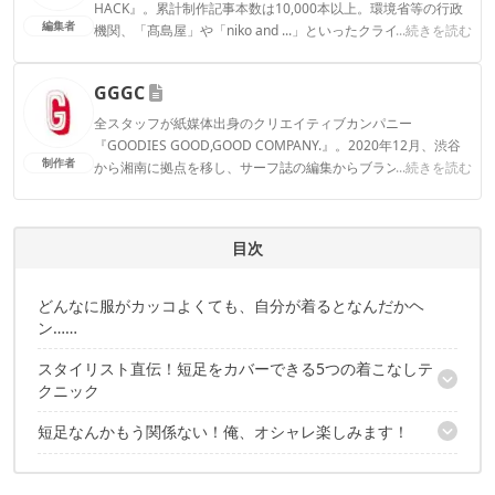
HACK』。累計制作記事本数は10,000本以上。環境省等の行政
編集者
機関、「髙島屋」や「niko and ...」といったクライアントとの
...続きを読む
連携実績多数。また、TBSテレビ『ラヴィット！』等、各メデ
ィアで登壇機会多数の編集部員も所属。
GGGC
CAMP HACK編集部のプロフィール
全スタッフが紙媒体出身のクリエイティブカンパニー
『GOODIES GOOD,GOOD COMPANY.』。2020年12月、渋谷
制作者
から湘南に拠点を移し、サーフ誌の編集からブランドデザイン
...続きを読む
やWEBサイト・コンテンツ制作、イラストなど、さまざまな業
務を兼任。「おまけ」「お楽しみ」を意味する“GOODIES（グ
ッディーズ）”な精神で、読者の皆さまに「ギフト」となるコン
目次
テンツをお届けできれば幸いです。
GGGCのプロフィール
どんなに服がカッコよくても、自分が着るとなんだかヘ
ン……
スタイリスト直伝！短足をカバーできる5つの着こなしテ
クニック
短足なんかもう関係ない！俺、オシャレ楽しみます！
ポイント①「パンツとシューズは同系色」を選ぶべし！
ポイント②ロング丈のアウターorインナーで「腰の境界線をぼか
この記事が気にいったあなたに、オススメの3記事
す」と◎