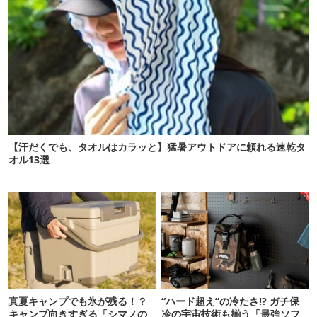
【汗だくでも、タオルはカラッと】猛暑アウトドアに頼れる速乾タ
オル13選
真夏キャンプでも氷が残る！？
“ハード超え”の冷たさ!? ガチ保
キャンプ向きすぎる「シマノの
冷の宇宙技術も揃う「最強ソフ