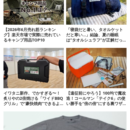
【2026年6月売れ筋ランキン
「寝袋だと暑い、タオルケット
グ】楽天市場で実際に売れてい
だと寒い…」結論、夏の睡眠
るキャンプ用品TOP10
は“タオルシュラフ”が正解だっ
た
イワタニ新作、でかすぎる〜！
【遠征前にやろう】100均で魔改
炙りやの2倍焼ける「ワイドBBQ
造！コールマン「テイク6」の使
グリル」で“豪快焼肉”できるよ
い勝手を“倍の倍”にする裏ワザ6
【再販開始】
連発