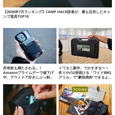
【2026年7月ランキング】CAMP HACK読者が、最も注目したキャ
ンプ道具TOP10
所有欲も満たされる…！
イワタニ新作、でかすぎる〜！
Amazonプライムデーで値下げ
炙りやの2倍焼ける「ワイドBBQ
中、アウトドア好きにぶっ刺さ
グリル」で“豪快焼肉”できるよ
る「便利ガジェット」8選
【再販開始】