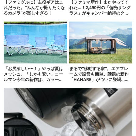
【ファミグルに】主役ギアはこ
【ファミマ新作】またやってく
れだった。“みんなが撮りたくな
れた…！2,490円の「偏光サング
るカメラ”が楽しすぎる！
ラス」がキャンパー納得のクオ
リティ
「お尻涼しい〜！」やっぱ夏は
まるで“移動する家”。エアフレ
メッシュ。「しかも安い」コー
ームで設営も簡単。話題の新作
ルマン今年の新作は、カラーも
「HANARE」がついに登場…！
さわやかです
【07/24予約開始】