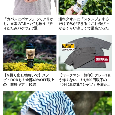
「カバンにバケツ」ってアリか
濡れタオルに「スタンプ」する
も。日常の“困った”を救う『折
だけで氷ができる！これ飛び上
りたたみバケツ』7選
がるくらい涼しくて最高だった
【※掘り出し物急いで】スノ
【ワークマン・無印】グレーTも
ピ・DODも！全部40%OFF以上
う怖くない…！1,500円以下の
の「超得ギア」10選
「汗じみ防止Tシャツ」を着たら
期待以上だった