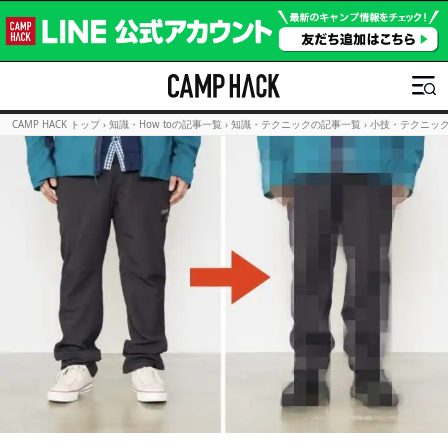
CAMP HACK トップ
›
知識・How toの記事一覧
›
知識・テクニックの記事一覧
›
小技・テクニッ