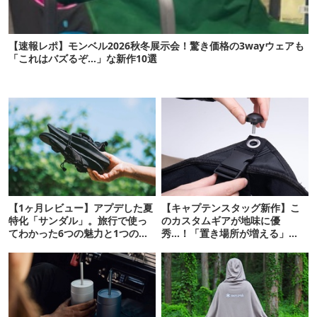
【速報レポ】モンベル2026秋冬展示会！驚き価格の3wayウェアも
「これはバズるぞ…」な新作10選
【1ヶ月レビュー】アプデした夏
【キャプテンスタッグ新作】こ
特化「サンダル」。旅行で使っ
のカスタムギアが地味に優
てわかった6つの魅力と1つの注
秀…！「置き場所が増える」
意点
「荷物が落ちない」