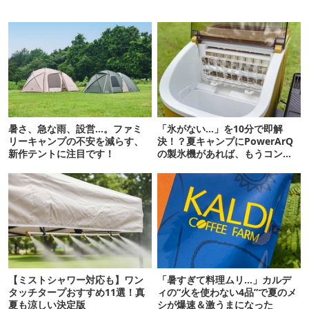
暑さ、急な雨、設営…。ファミ
「氷がない…」を10分で即解
リーキャンプの不安を減らす、
決！？夏キャンプにPowerArQ
新作テントに注目です！
の製氷機があれば、もうコンビ
ニ走らなくていいぞ
【ミストシャワー対応も】ワン
「暑すぎて料理ムリ…」カルデ
タッチタープおすすめ11選！真
ィの“火を使わない4品”で夏のメ
夏も涼しい決定版
シが爆速＆激うまになった