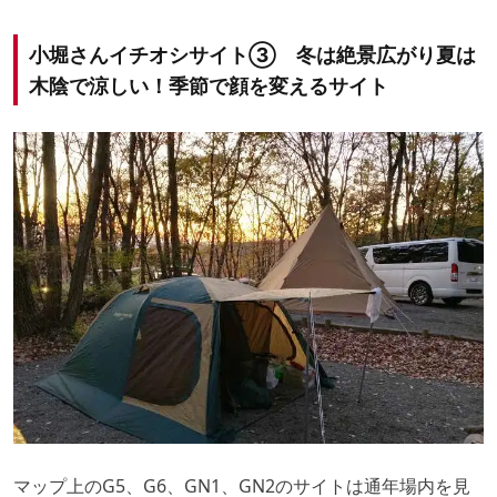
小堀さんイチオシサイト③ 冬は絶景広がり夏は
木陰で涼しい！季節で顔を変えるサイト
マップ上のG5、G6、GN1、GN2のサイトは通年場内を見