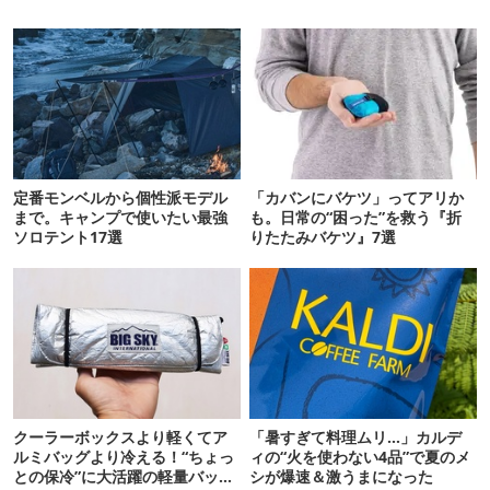
定番モンベルから個性派モデル
「カバンにバケツ」ってアリか
まで。キャンプで使いたい最強
も。日常の“困った”を救う『折
ソロテント17選
りたたみバケツ』7選
クーラーボックスより軽くてア
「暑すぎて料理ムリ…」カルデ
ルミバッグより冷える！“ちょっ
ィの“火を使わない4品”で夏のメ
との保冷”に大活躍の軽量バッグ
シが爆速＆激うまになった