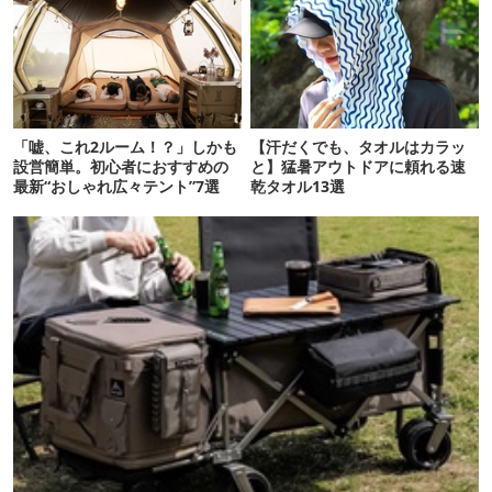
「嘘、これ2ルーム！？」しかも
【汗だくでも、タオルはカラッ
設営簡単。初心者におすすめの
と】猛暑アウトドアに頼れる速
最新“おしゃれ広々テント”7選
乾タオル13選