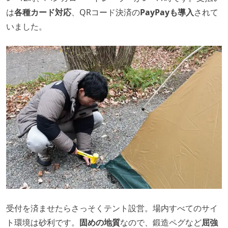
は
各種カード対応
、QRコード決済の
PayPayも導入
されて
いました。
受付を済ませたらさっそくテント設営。場内すべてのサイ
ト環境は砂利です。
固めの地質
なので、鍛造ペグなど
屈強