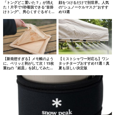
「トングどこ置いた？」が消え
顔をつけるだけで別世界。人気
た！片手で1秒着脱できる“首掛
の“シュノーケルマスク”おすす
けトング”、男心くすぐるギミッ
め13選
クが最高だった
【新発想すぎる】メモ帳のよう
【ミストシャワー対応も】ワン
に、ベリッと剥がして次！15枚
タッチタープおすすめ11選！真
重ねの「紙皿」を試してみた
夏も涼しい決定版
ら…