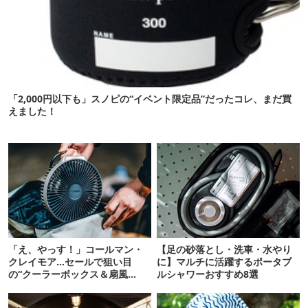
「2,000円以下も」スノピの“イベント限定品”だったコレ、まだ買
えました！
「え、やっす！」コールマン・
【足の砂落とし・洗車・水やり
クレイモア…セールで狙い目
に】マルチに活躍するポータブ
の“クーラーボックス＆扇風
ルシャワーおすすめ8選
機”12選