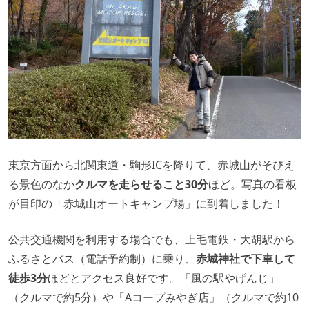
東京方面から北関東道・駒形ICを降りて、赤城山がそびえ
る景色のなか
クルマを走らせること30分
ほど。写真の看板
が目印の「赤城山オートキャンプ場」に到着しました！
公共交通機関を利用する場合でも、上毛電鉄・大胡駅から
ふるさとバス（電話予約制）に乗り、
赤城神社で下車して
徒歩3分
ほどとアクセス良好です。「風の駅やげんじ」
（クルマで約5分）や「Aコープみやぎ店」（クルマで約10