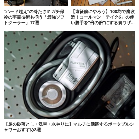
“ハード超え”の冷たさ!? ガチ保
【遠征前にやろう】100均で魔改
冷の宇宙技術も揃う「最強ソフ
造！コールマン「テイク6」の使
トクーラー」17選
い勝手を“倍の倍”にする裏ワザ6
連発
【足の砂落とし・洗車・水やりに】マルチに活躍するポータブルシ
ャワーおすすめ8選