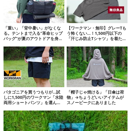
「重い」「背中暑い」がなくな
【ワークマン・無印】グレーTも
る。テントまで入る“革命ヒップ
う怖くない…！1,500円以下の
バッグ”が夏のアウトドアを身軽
「汗じみ防止Tシャツ」を着たら
にしてくれた
期待以上だった
パタゴニアを買うつもりが…試
「帽子じゃ焼ける」「日傘は荷
しに1,500円のワークマン「水陸
物」→ちょうどいいアイテムが
両用ショートパンツ」を選んだ
スノーピークにありました
ら大正解だった