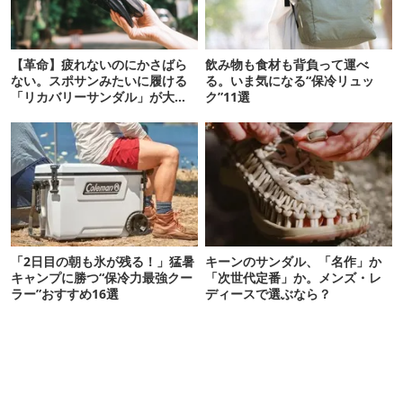
【革命】疲れないのにかさばら
飲み物も食材も背負って運べ
ない。スポサンみたいに履ける
る。いま気になる“保冷リュッ
「リカバリーサンダル」が大本
ク”11選
命！
「2日目の朝も氷が残る！」猛暑
キーンのサンダル、「名作」か
キャンプに勝つ“保冷力最強クー
「次世代定番」か。メンズ・レ
ラー”おすすめ16選
ディースで選ぶなら？