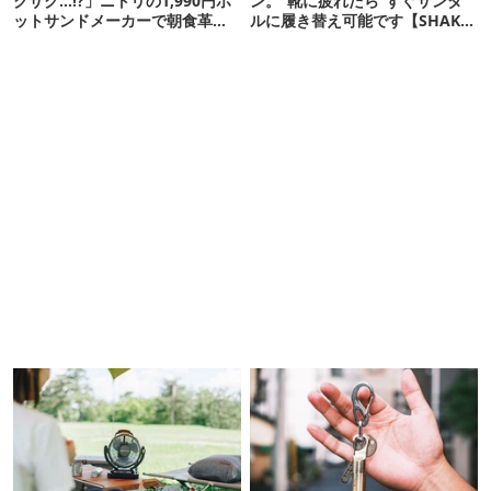
クサク…!?」ニトリの1,990円ホ
ン。“靴に疲れたら”すぐサンダ
ットサンドメーカーで朝食革命
ルに履き替え可能です【SHAKA
が起きた
新作】