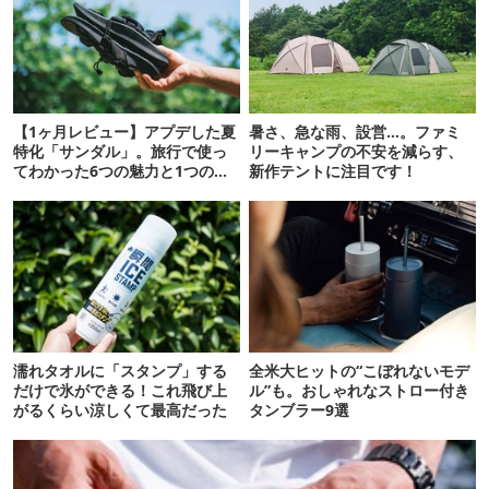
【1ヶ月レビュー】アプデした夏
暑さ、急な雨、設営…。ファミ
特化「サンダル」。旅行で使っ
リーキャンプの不安を減らす、
てわかった6つの魅力と1つの注
新作テントに注目です！
意点
濡れタオルに「スタンプ」する
全米大ヒットの“こぼれないモデ
だけで氷ができる！これ飛び上
ル”も。おしゃれなストロー付き
がるくらい涼しくて最高だった
タンブラー9選