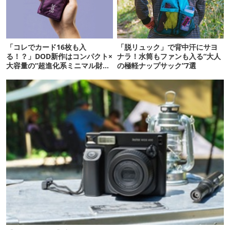
「コレでカード16枚も入
「脱リュック」で背中汗にサヨ
る！？」DOD新作はコンパクト×
ナラ！水筒もファンも入る“大人
大容量の“超進化系ミニマル財
の極軽ナップサック”7選
布”だ！