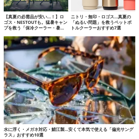
【真夏の必需品が安い…！】ロ
ニトリ・無印・ロゴス…真夏の
ゴス・NESTOUTも。猛暑キャン
「ぬるい問題」を救うペットボ
プを救う「保冷クーラー・暑さ
トルクーラーおすすめ7選
対策ギア」12選
水に浮く・メガネ対応・鯖江製…安くて本気で使える「偏光サング
ラス」おすすめ10選