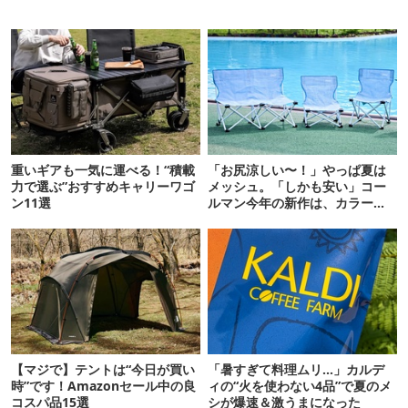
重いギアも一気に運べる！“積載
「お尻涼しい〜！」やっぱ夏は
力で選ぶ”おすすめキャリーワゴ
メッシュ。「しかも安い」コー
ン11選
ルマン今年の新作は、カラーも
さわやかです
【マジで】テントは“今日が買い
「暑すぎて料理ムリ…」カルデ
時”です！Amazonセール中の良
ィの“火を使わない4品”で夏のメ
コスパ品15選
シが爆速＆激うまになった