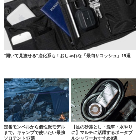
“開いて見渡せる”進化系も！おしゃれな「最旬サコッシュ」19選
定番モンベルから個性派モデル
【足の砂落とし・洗車・水やり
まで。キャンプで使いたい最強
に】マルチに活躍するポータブ
ソロテント17選
ルシャワーおすすめ8選