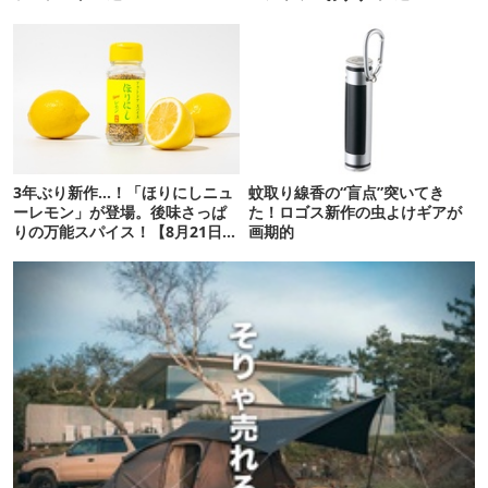
3年ぶり新作…！「ほりにしニュ
蚊取り線香の“盲点”突いてき
ーレモン」が登場。後味さっぱ
た！ロゴス新作の虫よけギアが
りの万能スパイス！【8月21日発
画期的
売】