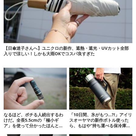
【日傘迷子さんへ】ユニクロの新作、遮熱・遮光・UVカット全部
入りで涼しい！しかも大雨OKでコスパ良すぎた
なるほど、ポチる人続出するわ
「10日間、氷がもつ…?!」アイリ
けだ。全長5.5cmの「極小ギ
スオーヤマの新作ボトル使った
ア」を使って分かったほんとの
ら、もはや“持ち運べる保冷庫
魅力
級”で震えた