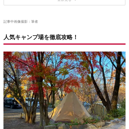
ーエリア
利用してみて分かった！赤城山オートキャンプ場のさら
小堀さんイチオシサイト① 空の抜け抜群！星を楽しむならオー
キャンパーに人気のサイト② 子どもと一緒に泊まるならプレイ
なる魅力
プンサイト
サイト
小堀さんイチオシサイト② 三方を木々に囲まれたプライベート
キャンパーに人気のサイト③ ハンモックにぴったりの木がある
「赤城山オートキャンプ場」はまだまだ奥が深そうだ！
記事中画像撮影：筆者
肉汁が口いっぱいに広がる“みずみずしい”こめこめ豚
感あるサイト
広々サイト
ファミリーで楽しめるイベントが年間を通して盛りだくさん！
小堀さんイチオシサイト③ 冬は絶景広がり夏は木陰で涼しい！
この記事が気にいったあなたに、オススメの3記事
毎週土曜日恒例のビンゴ大会
季節で顔を変えるサイト
人気キャンプ場を徹底攻略！
森で遊びながら学ぶ「森の楽校」
レギュラーシーズンはキャンプサイト料金がお得
お湯が出る炊事場はやっぱりありがたい
シャワー室は無料で利用可能
大人も童心に帰る遊具たち
おすすめ近隣スポット：前橋名物の豚肉をおいしく味わうには
「とんとん広場」
赤城山オートキャンプ場＆福豚の里 とんとん広場のコラボ企画
「AKAGI PIG-OUT CAMP」