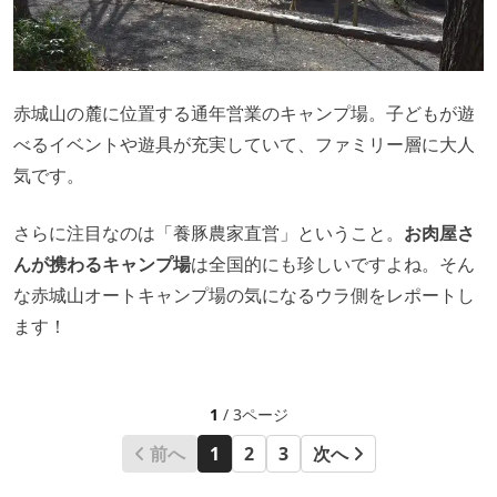
赤城山の麓に位置する通年営業のキャンプ場。子どもが遊
べるイベントや遊具が充実していて、ファミリー層に大人
気です。
さらに注目なのは「養豚農家直営」ということ。
お肉屋さ
んが携わるキャンプ場
は全国的にも珍しいですよね。そん
な赤城山オートキャンプ場の気になるウラ側をレポートし
ます！
1
/ 3ページ
前へ
1
2
3
次へ