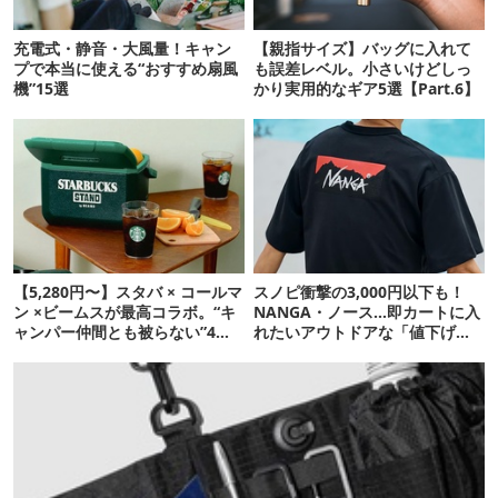
充電式・静音・大風量！キャン
【親指サイズ】バッグに入れて
プで本当に使える“おすすめ扇風
も誤差レベル。小さいけどしっ
機”15選
かり実用的なギア5選【Part.6】
【5,280円〜】スタバ × コールマ
スノピ衝撃の3,000円以下も！
ン ×ビームスが最高コラボ。“キ
NANGA・ノース…即カートに入
ャンパー仲間とも被らない”4ア
れたいアウトドアな「値下げ夏
イテムを発表
服」12選