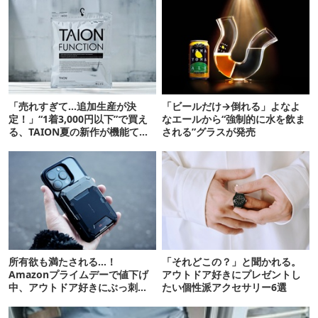
「売れすぎて…追加生産が決
「ビールだけ→倒れる」よなよ
定！」“1着3,000円以下”で買え
なエールから“強制的に水を飲ま
る、TAION夏の新作が機能てん
される”グラスが発売
こ盛りです
所有欲も満たされる…！
「それどこの？」と聞かれる。
Amazonプライムデーで値下げ
アウトドア好きにプレゼントし
中、アウトドア好きにぶっ刺さ
たい個性派アクセサリー6選
る「便利ガジェット」8選