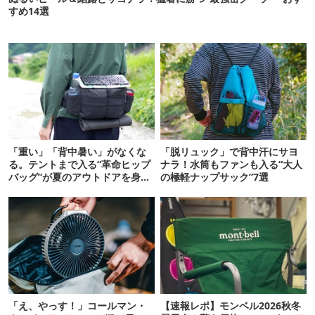
すめ14選
「重い」「背中暑い」がなくな
「脱リュック」で背中汗にサヨ
る。テントまで入る“革命ヒップ
ナラ！水筒もファンも入る“大人
バッグ”が夏のアウトドアを身軽
の極軽ナップサック”7選
にしてくれた
「え、やっす！」コールマン・
【速報レポ】モンベル2026秋冬