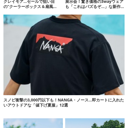
クレイモア…セールで狙い目
展示会！驚き価格の3wayウェア
の“クーラーボックス＆扇風
も「これはバズるぞ…」な新作
機”12選
10選
スノピ衝撃の3,000円以下も！NANGA・ノース…即カートに入れた
いアウトドアな「値下げ夏服」12選