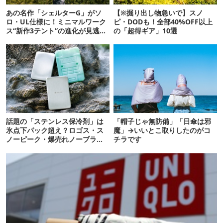
あの名作「シェルターG」がソ
【※掘り出し物急いで】スノ
ロ・UL仕様に！ミニマルワーク
ピ・DODも！全部40%OFF以上
ス“新作3テント”の進化が見逃せ
の「超得ギア」10選
ない
話題の「ステンレス保冷剤」は
「帽子じゃ無防備」「日傘は邪
氷点下パック超え？ロゴス・ス
魔」→いいとこ取りしたのがコ
ノーピーク・爆売れノーブラン
チラです
ド品を比べてみた