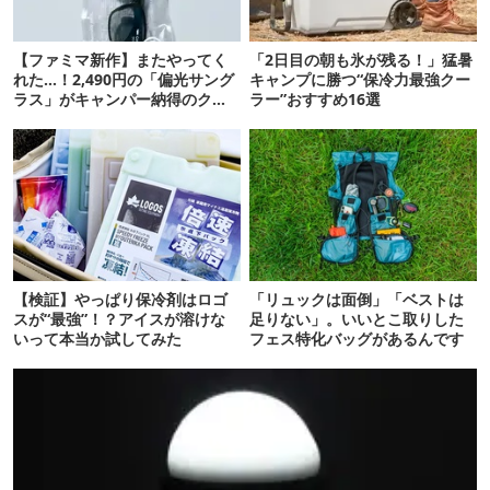
【ファミマ新作】またやってく
「2日目の朝も氷が残る！」猛暑
れた…！2,490円の「偏光サング
キャンプに勝つ“保冷力最強クー
ラス」がキャンパー納得のクオ
ラー”おすすめ16選
リティ
【検証】やっぱり保冷剤はロゴ
「リュックは面倒」「ベストは
スが“最強”！？アイスが溶けな
足りない」。いいとこ取りした
いって本当か試してみた
フェス特化バッグがあるんです