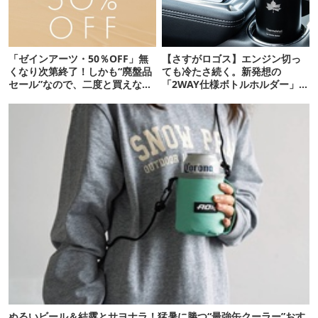
「ゼインアーツ・50％OFF」無
【さすがロゴス】エンジン切っ
くなり次第終了！しかも“廃盤品
ても冷たさ続く。新発想の
セール”なので、二度と買えない
「2WAY仕様ボトルホルダー」が
かも【8月4日から】
頼りになります
ぬるいビール＆結露とサヨナラ！猛暑に勝つ“最強缶クーラー”おす