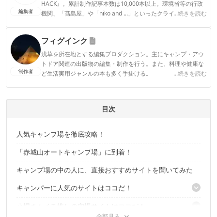
HACK』。累計制作記事本数は10,000本以上。環境省等の行政
編集者
機関、「髙島屋」や「niko and ...」といったクライアントとの
...続きを読む
連携実績多数。また、TBSテレビ『ラヴィット！』等、各メデ
ィアで登壇機会多数の編集部員も所属。
フィグインク
CAMP HACK編集部のプロフィール
浅草を所在地とする編集プロダクション。主にキャンプ・アウ
トドア関連の出版物の編集・制作を行う。また、料理や健康な
制作者
ど生活実用ジャンルの本も多く手掛ける。
...続きを読む
フィグインクのプロフィール
目次
人気キャンプ場を徹底攻略！
「赤城山オートキャンプ場」に到着！
キャンプ場の中の人に、直接おすすめサイトを聞いてみた
キャンパーに人気のサイトはココだ！
小堀さんイチ推しの穴場サイトはココだ！
キャンパーに人気のサイト① 初心者も過ごしやすい平地のブル