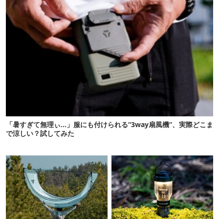
「暑すぎて無理ぃ…」服にも付けられる“3way扇風機”、実際どこま
で涼しい？試してみた