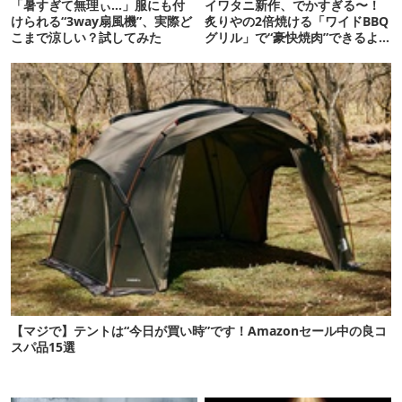
「暑すぎて無理ぃ…」服にも付
イワタニ新作、でかすぎる〜！
けられる“3way扇風機”、実際ど
炙りやの2倍焼ける「ワイドBBQ
こまで涼しい？試してみた
グリル」で“豪快焼肉”できるよ
【再販開始】
【マジで】テントは“今日が買い時”です！Amazonセール中の良コ
スパ品15選