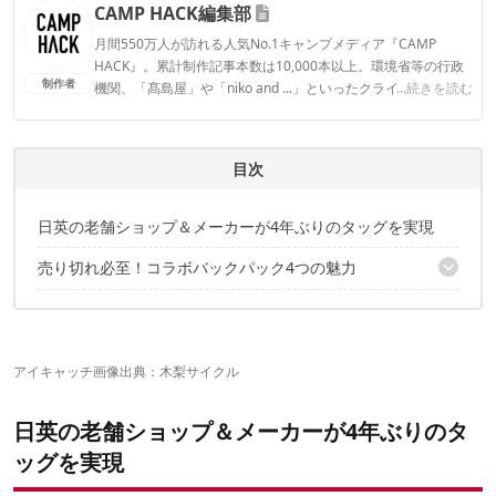
CAMP HACK編集部
月間550万人が訪れる人気No.1キャンプメディア『CAMP
HACK』。累計制作記事本数は10,000本以上。環境省等の行政
制作者
機関、「髙島屋」や「niko and ...」といったクライアントとの
...続きを読む
連携実績多数。また、TBSテレビ『ラヴィット！』等、各メデ
ィアで登壇機会多数の編集部員も所属。
CAMP HACK編集部のプロフィール
目次
日英の老舗ショップ＆メーカーが4年ぶりのタッグを実現
売り切れ必至！コラボバックパック4つの魅力
①45Lの大容量ながら、軽くて背負いやすいシルエット
②細部のギミックやポケットの配置も機能的
③リフレクターまでワントーンのオールブラック仕様
アイキャッチ画像出典：
木梨サイクル
④フロントポケットが脱着してショルダーバッグに！
日英の老舗ショップ＆メーカーが4年ぶりのタ
ッグを実現