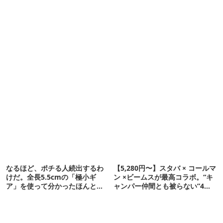
なるほど、ポチる人続出するわ
【5,280円〜】スタバ × コールマ
けだ。全長5.5cmの「極小ギ
ン ×ビームスが最高コラボ。“キ
ア」を使って分かったほんとの
ャンパー仲間とも被らない”4ア
魅力
イテムを発表