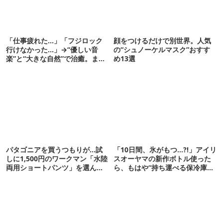
「仕事疲れた…」「フジロック
顔をつけるだけで別世界。人気
行けなかった…」→“優しい音
の“シュノーケルマスク”おすす
楽”と“大きな自然”で治癒。まだ
め13選
間に合います。
パタゴニアを買うつもりが…試
「10日間、氷がもつ…?!」アイリ
しに1,500円のワークマン「水陸
スオーヤマの新作ボトル使った
両用ショートパンツ」を選んだ
ら、もはや“持ち運べる保冷庫
ら大正解だった
級”で震えた