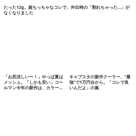
たった12g。超ちっちゃなコレで、外出時の「割れちゃった…」が
なくなりました
「お尻涼しい〜！」やっぱ夏は
キャプスタの新作クーラー、“最
メッシュ。「しかも安い」コー
強”で1万円台から。「コレで良
ルマン今年の新作は、カラーも
いんだよ」の嵐
さわやかです