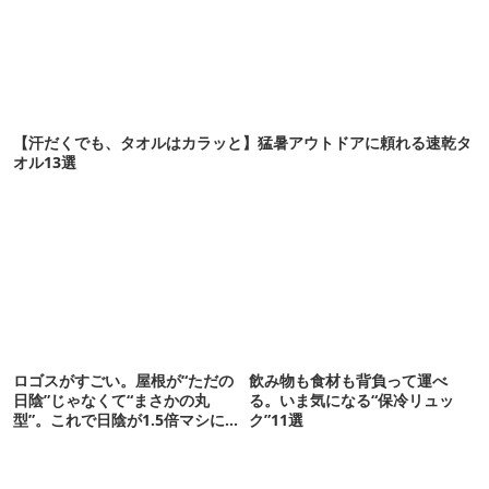
【汗だくでも、タオルはカラッと】猛暑アウトドアに頼れる速乾タ
オル13選
ロゴスがすごい。屋根が“ただの
飲み物も食材も背負って運べ
日陰”じゃなくて“まさかの丸
る。いま気になる“保冷リュッ
型”。これで日陰が1.5倍マシに
ク”11選
なる新作タープです