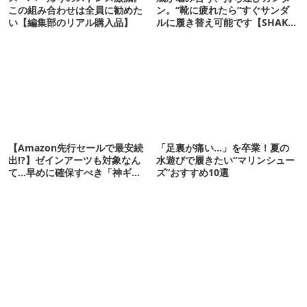
この組み合わせは全員に勧めた
ン。“靴に疲れたら”すぐサンダ
い【編集部のリアル購入品】
ルに履き替え可能です【SHAKA
新作】
【Amazon先行セールで最安続
「足裏が痛い…」を卒業！夏の
出!?】ゼインアーツも対象なん
水遊びで履きたい“マリンシュー
て…早めに確保すべき「神ギ
ズ”おすすめ10選
ア」12選