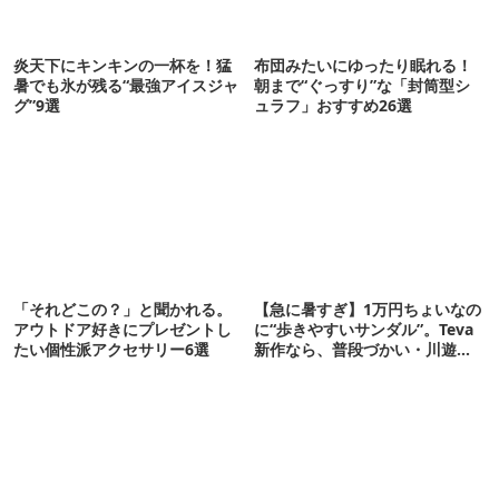
炎天下にキンキンの一杯を！猛
布団みたいにゆったり眠れる！
暑でも氷が残る“最強アイスジャ
朝まで“ぐっすり”な「封筒型シ
グ”9選
ュラフ」おすすめ26選
「それどこの？」と聞かれる。
【急に暑すぎ】1万円ちょいなの
アウトドア好きにプレゼントし
に“歩きやすいサンダル”。Teva
たい個性派アクセサリー6選
新作なら、普段づかい・川遊
び・登山もOK！