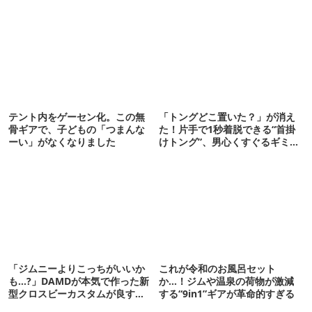
テント内をゲーセン化。この無
「トングどこ置いた？」が消え
骨ギアで、子どもの「つまんな
た！片手で1秒着脱できる“首掛
ーい」がなくなりました
けトング”、男心くすぐるギミッ
クが最高だった
「ジムニーよりこっちがいいか
これが令和のお風呂セット
も…?」DAMDが本気で作った新
か…！ジムや温泉の荷物が激減
型クロスビーカスタムが良すぎ
する“9in1”ギアが革命的すぎる
るぞ！