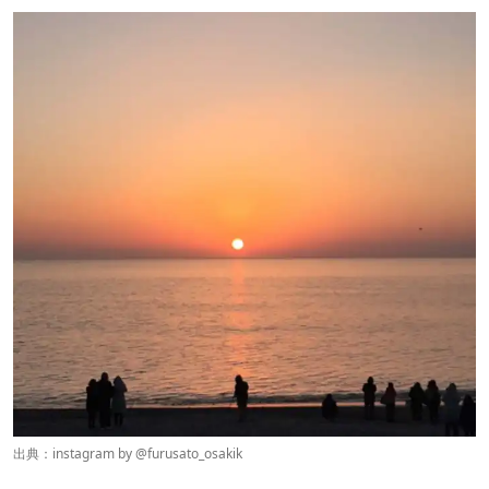
出典：instagram by @
furusato_osaki
k