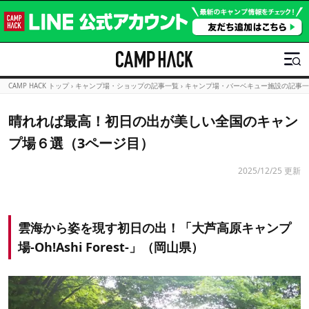
CAMP HACK トップ
›
キャンプ場・ショップの記事一覧
›
キャンプ場・バーベキュー施設の記事一
晴れれば最高！初日の出が美しい全国のキャン
プ場６選（3ページ目）
2025/12/25 更新
雲海から姿を現す初日の出！「大芦高原キャンプ
場-Oh!Ashi Forest-」（岡山県）