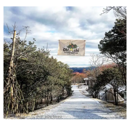
出典：instagram by @
oh_ashi_forest