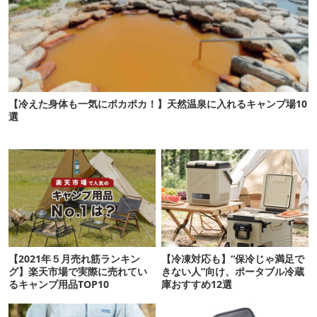
【冷えた身体も一気にポカポカ！】天然温泉に入れるキャンプ場10
選
【2021年５月売れ筋ランキン
【冷凍対応も】“保冷じゃ満足で
グ】楽天市場で実際に売れてい
きない人”向け、ポータブル冷蔵
るキャンプ用品TOP10
庫おすすめ12選