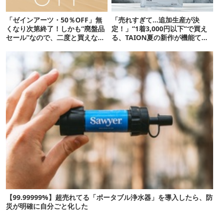
「ゼインアーツ・50％OFF」無
「売れすぎて…追加生産が決
くなり次第終了！しかも“廃盤品
定！」“1着3,000円以下”で買え
セール”なので、二度と買えない
る、TAION夏の新作が機能てん
かも【8月4日から】
こ盛りです
【99.99999%】超売れてる「ポータブル浄水器」を導入したら、防
災が明確に自分ごと化した