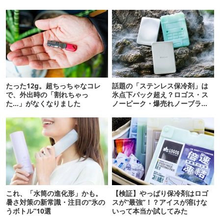
たった12g。超ちっちゃなコレ
話題の「ステンレス保冷剤」は
で、外出時の「割れちゃっ
氷点下パック超え？ロゴス・ス
た…」がなくなりました
ノーピーク・爆売れノーブラン
ド品を比べてみた
これ、「水筒の進化形」かも。
【検証】やっぱり保冷剤はロゴ
暑さ対策の新常識・注目の“氷の
スが“最強”！？アイスが溶けな
うボトル”10選
いって本当か試してみた