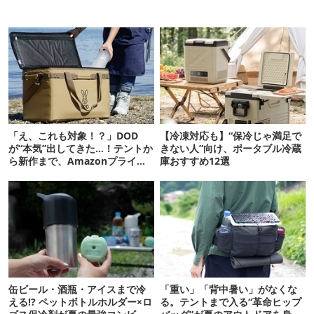
「え、これも対象！？」DOD
【冷凍対応も】“保冷じゃ満足で
が“本気”出してきた…！テントか
きない人”向け、ポータブル冷蔵
ら新作まで、Amazonプライム
庫おすすめ12選
デーの注目ギア27選
缶ビール・酒瓶・アイスまで冷
「重い」「背中暑い」がなくな
える!? ペットボトルホルダー×ロ
る。テントまで入る“革命ヒップ