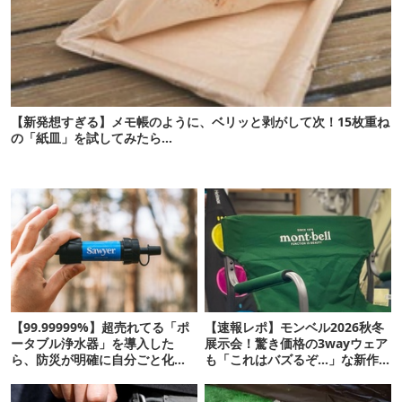
【新発想すぎる】メモ帳のように、ベリッと剥がして次！15枚重ね
の「紙皿」を試してみたら…
【99.99999%】超売れてる「ポ
【速報レポ】モンベル2026秋冬
ータブル浄水器」を導入した
展示会！驚き価格の3wayウェア
ら、防災が明確に自分ごと化し
も「これはバズるぞ…」な新作
た
10選