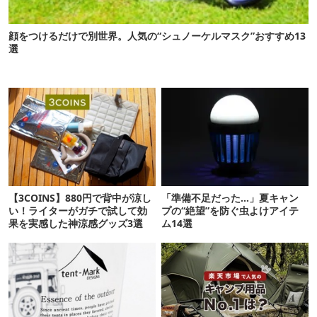
顔をつけるだけで別世界。人気の“シュノーケルマスク”おすすめ13
選
【3COINS】880円で背中が涼し
「準備不足だった…」夏キャン
い！ライターがガチで試して効
プの“絶望”を防ぐ虫よけアイテ
果を実感した神涼感グッズ3選
ム14選