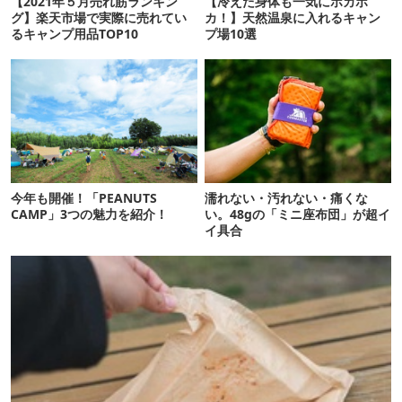
【2021年５月売れ筋ランキン
【冷えた身体も一気にポカポ
グ】楽天市場で実際に売れてい
カ！】天然温泉に入れるキャン
るキャンプ用品TOP10
プ場10選
今年も開催！「PEANUTS
濡れない・汚れない・痛くな
CAMP」3つの魅力を紹介！
い。48gの「ミニ座布団」が超イ
イ具合