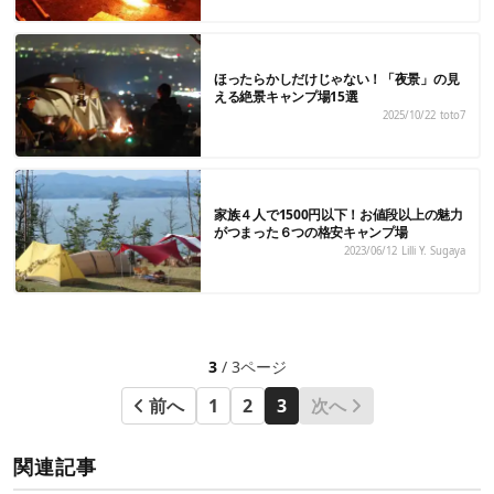
ほったらかしだけじゃない！「夜景」の見
える絶景キャンプ場15選
2025/10/22
toto7
家族４人で1500円以下！お値段以上の魅力
がつまった６つの格安キャンプ場
2023/06/12
Lilli Y. Sugaya
3
/ 3ページ
前へ
1
2
3
次へ
関連記事