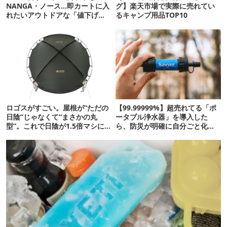
NANGA・ノース…即カートに入
グ】楽天市場で実際に売れてい
れたいアウトドアな「値下げ夏
るキャンプ用品TOP10
服」12選
ロゴスがすごい。屋根が“ただの
【99.99999%】超売れてる「ポ
日陰”じゃなくて“まさかの丸
ータブル浄水器」を導入した
型”。これで日陰が1.5倍マシに
ら、防災が明確に自分ごと化し
なる新作タープです
た