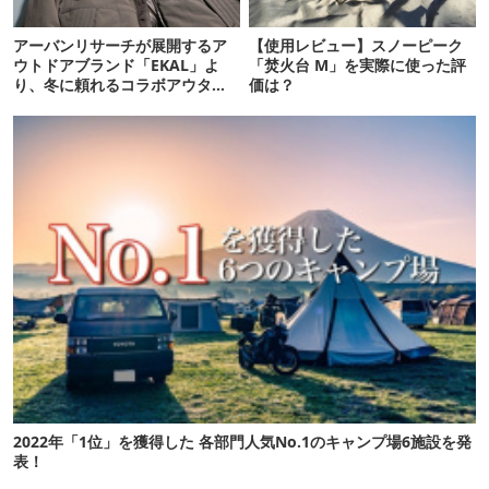
アーバンリサーチが展開するア
【使用レビュー】スノーピーク
ウトドアブランド「EKAL」よ
「焚火台 M」を実際に使った評
り、冬に頼れるコラボアウター
価は？
が続々発売！
2022年「1位」を獲得した 各部門人気No.1のキャンプ場6施設を発
表！