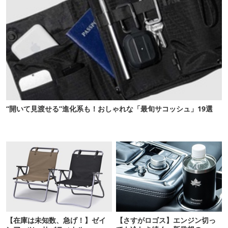
“開いて見渡せる”進化系も！おしゃれな「最旬サコッシュ」19選
【在庫は未知数、急げ！】ゼイ
【さすがロゴス】エンジン切っ