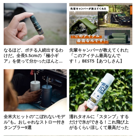
なるほど、ポチる人続出するわ
先輩キャンパーが教えてくれた
けだ。全長5.5cmの「極小ギ
「このアイテム最高なんで
ア」を使って分かったほんとの
す！」BEST5【あつしさん】
魅力
全米大ヒットの“こぼれないモデ
濡れタオルに「スタンプ」する
ル”も。おしゃれなストロー付き
だけで氷ができる！これ飛び上
タンブラー9選
がるくらい涼しくて最高だった