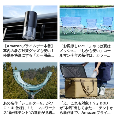
【Amazonプライムデー本番】
「お尻涼しい〜！」やっぱ夏は
車内の暑さ対策グッズも安い！
メッシュ。「しかも安い」コー
移動を快適にする「カー用品」
ルマン今年の新作は、カラーも
12選
さわやかです
あの名作「シェルターG」がソ
「え、これも対象！？」DOD
ロ・UL仕様に！ミニマルワーク
が“本気”出してきた…！テントか
ス“新作3テント”の進化が見逃せ
ら新作まで、Amazonプライム