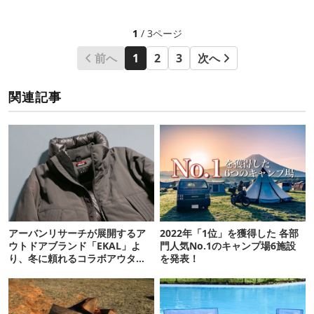
1
/ 3ページ
前へ
1
2
3
次へ
関連記事
アーバンリサーチが展開するア
2022年「1位」を獲得した 各部
ウトドアブランド「EKAL」よ
門人気No.1のキャンプ場6施設
り、冬に頼れるコラボアウター
を発表！
が続々発売！