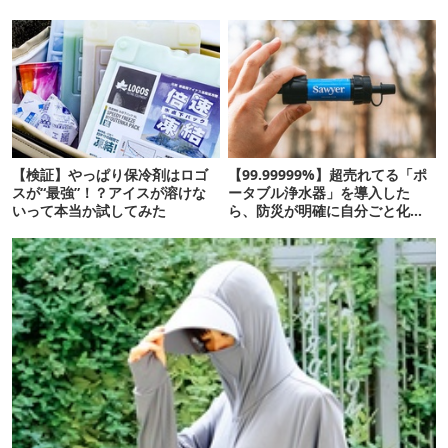
【検証】やっぱり保冷剤はロゴ
【99.99999%】超売れてる「ポ
スが“最強”！？アイスが溶けな
ータブル浄水器」を導入した
いって本当か試してみた
ら、防災が明確に自分ごと化し
た