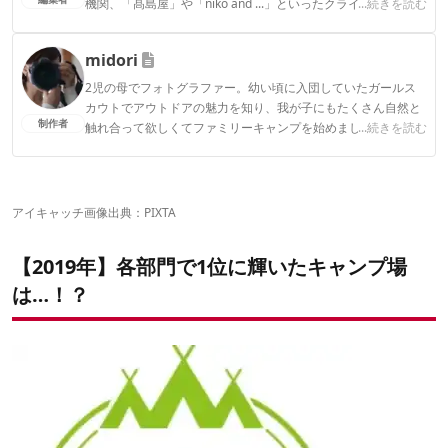
機関、「髙島屋」や「niko and ...」といったクライアントとの
...続きを読む
連携実績多数。また、TBSテレビ『ラヴィット！』等、各メデ
ィアで登壇機会多数の編集部員も所属。
midori
CAMP HACK編集部のプロフィール
2児の母でフォトグラファー。幼い頃に入団していたガールス
カウトでアウトドアの魅力を知り、我が子にもたくさん自然と
制作者
触れ合って欲しくてファミリーキャンプを始めました。フォト
...続きを読む
ジェニックなキャンプを目指しています。
midoriのプロフィール
アイキャッチ画像出典：PIXTA
【2019年】各部門で1位に輝いたキャンプ場
は…！？