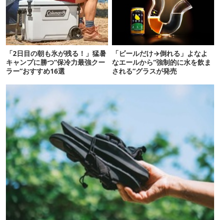
「2日目の朝も氷が残る！」猛暑
「ビールだけ→倒れる」よなよ
キャンプに勝つ“保冷力最強クー
なエールから“強制的に水を飲ま
ラー”おすすめ16選
される”グラスが発売