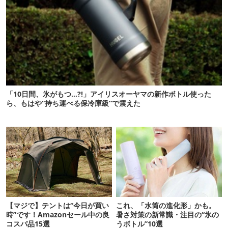
「10日間、氷がもつ…?!」アイリスオーヤマの新作ボトル使った
ら、もはや“持ち運べる保冷庫級”で震えた
【マジで】テントは“今日が買い
これ、「水筒の進化形」かも。
時”です！Amazonセール中の良
暑さ対策の新常識・注目の“氷の
コスパ品15選
うボトル”10選