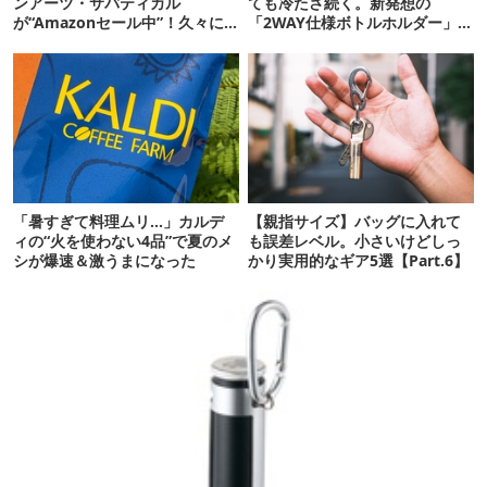
ンアーツ・サバティカル
ても冷たさ続く。新発想の
が“Amazonセール中”！久々に
「2WAY仕様ボトルホルダー」が
タープも買おうかな…
頼りになります
「暑すぎて料理ムリ…」カルデ
【親指サイズ】バッグに入れて
ィの“火を使わない4品”で夏のメ
も誤差レベル。小さいけどしっ
シが爆速＆激うまになった
かり実用的なギア5選【Part.6】