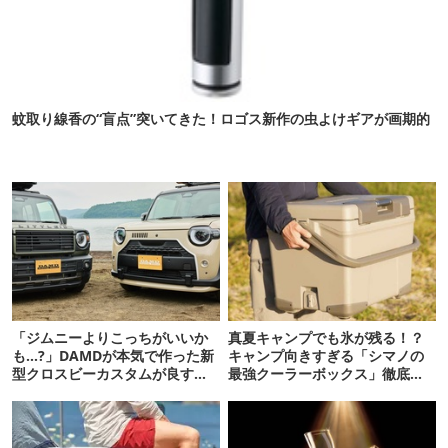
蚊取り線香の“盲点”突いてきた！ロゴス新作の虫よけギアが画期的
「ジムニーよりこっちがいいか
真夏キャンプでも氷が残る！？
も…?」DAMDが本気で作った新
キャンプ向きすぎる「シマノの
型クロスビーカスタムが良すぎ
最強クーラーボックス」徹底解
るぞ！
剖