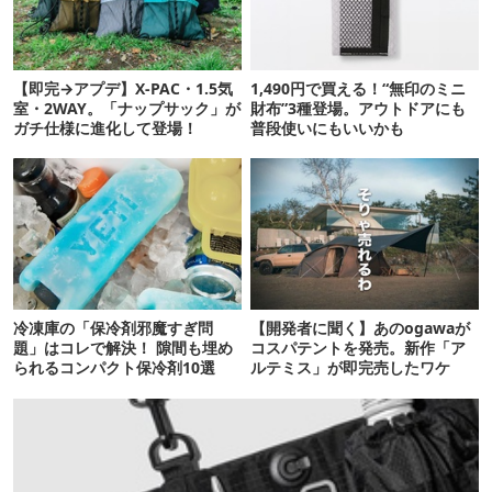
【即完→アプデ】X-PAC・1.5気
1,490円で買える！“無印のミニ
室・2WAY。「ナップサック」が
財布”3種登場。アウトドアにも
ガチ仕様に進化して登場！
普段使いにもいいかも
冷凍庫の「保冷剤邪魔すぎ問
【開発者に聞く】あのogawaが
題」はコレで解決！ 隙間も埋め
コスパテントを発売。新作「ア
られるコンパクト保冷剤10選
ルテミス」が即完売したワケ