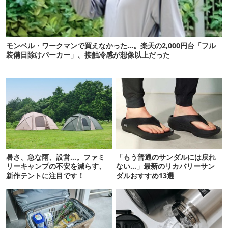
モンベル・ワークマンで買えなかった…。楽天の2,000円台「フル
装備日除けパーカー」、接触冷感が想像以上だった
暑さ、急な雨、設営…。ファミ
「もう普通のサンダルには戻れ
リーキャンプの不安を減らす、
ない…」最新のリカバリーサン
新作テントに注目です！
ダルおすすめ13選