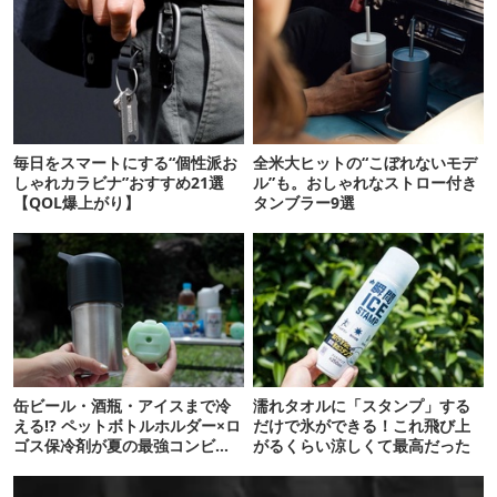
毎日をスマートにする“個性派お
全米大ヒットの“こぼれないモデ
しゃれカラビナ”おすすめ21選
ル”も。おしゃれなストロー付き
【QOL爆上がり】
タンブラー9選
缶ビール・酒瓶・アイスまで冷
濡れタオルに「スタンプ」する
える!? ペットボトルホルダー×ロ
だけで氷ができる！これ飛び上
ゴス保冷剤が夏の最強コンビだ
がるくらい涼しくて最高だった
った