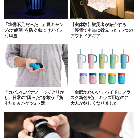
「準備不足だった…」夏キャン
【実体験】被災者が紹介する
プの“絶望”を防ぐ虫よけアイテ
「停電で本当に役立った」7つの
ム14選
アウトドアギア
「カバンにバケツ」ってアリか
「全部かわいい」ハイドロフラ
も。日常の“困った”を救う『折
スク新色5色。キッズ用なのに、
りたたみバケツ』7選
大人が欲しくなりました