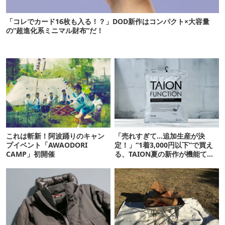
「コレでカード16枚も入る！？」DOD新作はコンパクト×大容量
の“超進化系ミニマル財布”だ！
これは斬新！阿波踊りのキャン
「売れすぎて…追加生産が決
プイベント「AWAODORI
定！」“1着3,000円以下”で買え
CAMP」初開催
る、TAION夏の新作が機能てん
こ盛りです