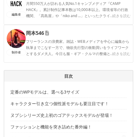
月間550万人が訪れる人気No.1キャンプメディア『CAMP
HACK』。累計制作記事本数は10,000本以上。環境省等の行政
編集者
機関、「髙島屋」や「niko and ...」といったクライアントとの
...続きを読む
連携実績多数。また、TBSテレビ『ラヴィット！』等、各メデ
ィアで登壇機会多数の編集部員も所属。
岡本546
CAMP HACK編集部のプロフィール
フリーランスの浪費家。雑誌・WEBメディアを中心に編集から
執筆までこなす一方で、物欲先行型の衝動買いをライフワーク
制作者
とするダメ大人。今日も服・ギア・クルマの整備と浪費に余念
...続きを読む
がない。
岡本546のプロフィール
目次
定番のWPモデルは、選べる3サイズ
キャラクター引き立つ個性派モデルも要注目です！
ヌプシシリーズ史上初のゴアテックスモデルが登場！
ファッションと機能を突き詰めた番外編！