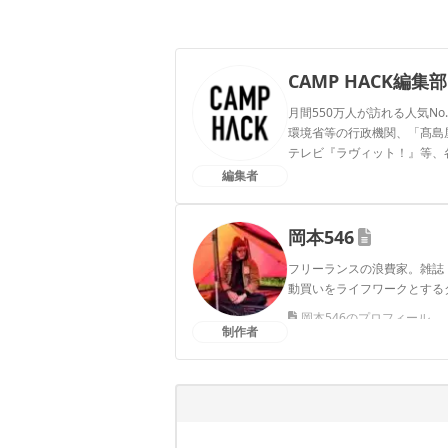
CAMP HACK編集部
月間550万人が訪れる人気No
環境省等の行政機関、「髙島屋」
テレビ『ラヴィット！』等、
編集者
CAMP HACK編集部のプ
岡本546
フリーランスの浪費家。雑誌
動買いをライフワークとする
岡本546のプロフィール
制作者