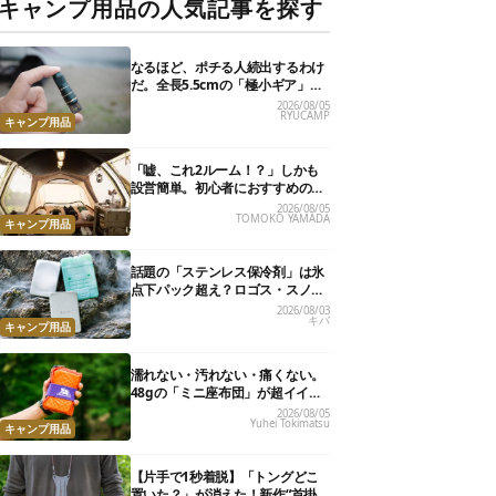
キャンプ用品の人気記事を探す
なるほど、ポチる人続出するわけ
だ。全長5.5cmの「極小ギア」を
使って分かったほんとの魅力
2026/08/05
RYUCAMP
キャンプ用品
「嘘、これ2ルーム！？」しかも
設営簡単。初心者におすすめの最
新“おしゃれ広々テント”7選
2026/08/05
TOMOKO YAMADA
キャンプ用品
話題の「ステンレス保冷剤」は氷
点下パック超え？ロゴス・スノー
ピーク・爆売れノーブランド品を
2026/08/03
キバ
比べてみた
キャンプ用品
濡れない・汚れない・痛くない。
48gの「ミニ座布団」が超イイ具
合
2026/08/05
Yuhei Tokimatsu
キャンプ用品
【片手で1秒着脱】「トングどこ
置いた？」が消えた！新作“首掛