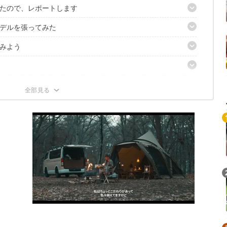
たので、レポートします
デルを張ってみた
ィカル」
みよう
りに
スメの3記事