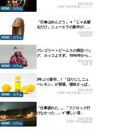
れる”グラスが発売
2026/08/06
CAMP HACK最速ニュース
NEWS・コラム
「日傘はめんどう」→「じゃあ被
るだけ」ニューエラの新作が、真
夏に照準合わせてます
2026/08/06
黒田祥平
NEWS・コラム
グレゴリー × ビームスの限定バッ
グ、カッコよすぎ。1990年から“3
年のみ使用”されていた、紫タグ
2026/08/06
松尾 慧
が復活
NEWS・コラム
3年ぶり新作…！「ほりにしニュ
ーレモン」が登場。後味さっぱり
の万能スパイス！【8月21日発
2026/08/06
CAMP HACK最速ニュース
売】
NEWS・コラム
「仕事疲れた…」「フジロック行
けなかった…」→“優しい音
楽”と“大きな自然”で治癒。まだ間
2026/08/06
CAMP HACK編集部
に合います。
NEWS・コラム