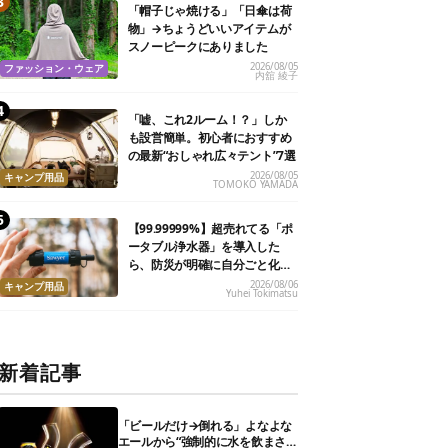
「帽子じゃ焼ける」「日傘は荷
物」→ちょうどいいアイテムが
スノーピークにありました
2026/08/05
ファッション・ウェア
内舘 綾子
「嘘、これ2ルーム！？」しか
も設営簡単。初心者におすすめ
の最新“おしゃれ広々テント”7選
2026/08/05
キャンプ用品
TOMOKO YAMADA
【99.99999%】超売れてる「ポ
ータブル浄水器」を導入した
ら、防災が明確に自分ごと化し
た
2026/08/06
キャンプ用品
Yuhei Tokimatsu
新着記事
「ビールだけ→倒れる」よなよな
エールから“強制的に水を飲まさ