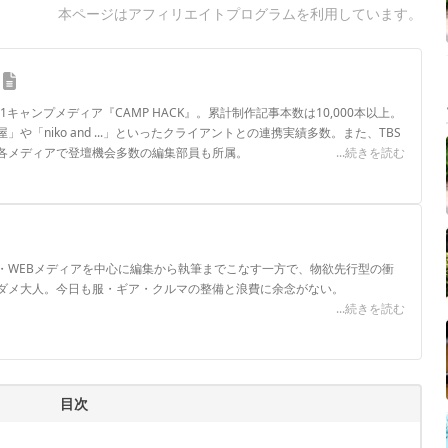
本ページはアフィリエイトプログラムを利用しています。
.1キャンプメディア『CAMP HACK』。累計制作記事本数は10,000本以上。
や「niko and ...」といったクライアントとの連携実績多数。また、TBS
各メディアで登壇機会多数の編集部員も所属。
...続きを読む
ロフィール
・WEBメディアを中心に編集から執筆までこなす一方で、物欲先行型の衝
ダメ大人。今日も服・ギア・クルマの整備と浪費に余念がない。
...続きを読む
目次