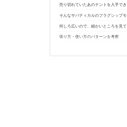
売り切れていたあのテントを入手でき
そんなサバティカルのフラグシップモ
2019年を盛り上げてくれた「サバテ
何しろ広いので、細かいところを見て
重さはずっしり22.4kg
設営は二人以上で行うこと
張り方・使い方のパターンを考察
空間の有効活用がスゴい
初張り達成！
取扱説明書がめちゃくちゃ親切
6人用の大型幕でU-10万は安いのか？
ポールを追加して開放感あるサイト作
共有リビングの宴会幕として
以上をもって思うこと
この記事が気にいったあなたに、オス