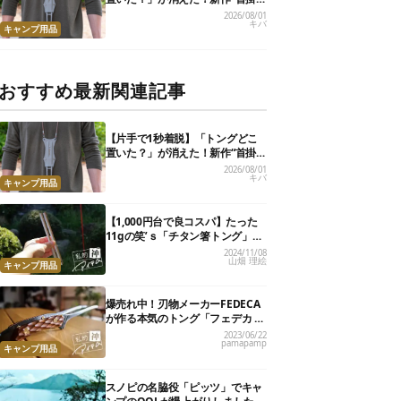
けトング”、男心くすぐるギミッ
2026/08/01
キバ
クが最高だった
キャンプ用品
おすすめ最新関連記事
【片手で1秒着脱】「トングどこ
置いた？」が消えた！新作“首掛
けトング”、男心くすぐるギミッ
2026/08/01
キバ
クが最高だった
キャンプ用品
【1,000円台で良コスパ】たった
11gの笑’ｓ「チタン箸トング」
が、キャンプ飯のストレスを解消
2024/11/08
山畑 理絵
してくれました
キャンプ用品
爆売れ中！刃物メーカーFEDECA
が作る本気のトング「フェデカ ク
レバートング」【私的神アイテ
2023/06/22
pamapamp
ム】
キャンプ用品
スノピの名脇役「ピッツ」でキャ