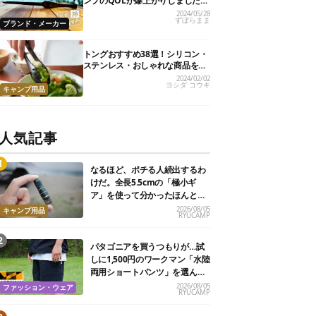
ンプのQOLが爆上がりしました
【私的神アイテム】
2024/05/28
ずぼらまま
ブランド・メーカー
トングおすすめ38選！シリコン・
ステンレス・おしゃれな商品を紹
介
2024/02/02
ヨシダ コウキ
キャンプ用品
人気記事
なるほど、ポチる人続出するわ
けだ。全長5.5cmの「極小ギ
ア」を使って分かったほんとの
魅力
2026/08/05
キャンプ用品
RYUCAMP
パタゴニアを買うつもりが…試
しに1,500円のワークマン「水陸
両用ショートパンツ」を選んだ
ら大正解だった
2026/08/05
ファッション・ウェア
RYUCAMP