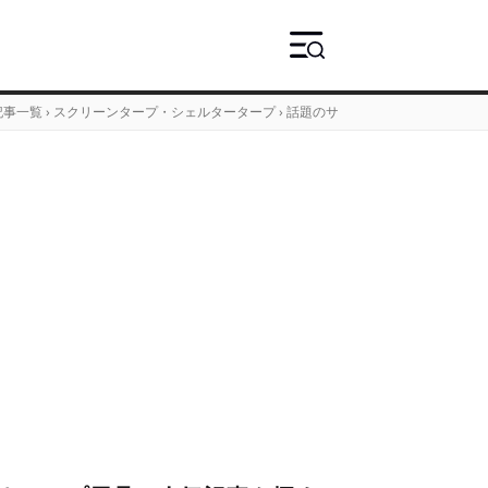
記事一覧
›
スクリーンタープ・シェルタータープ
›
話題のサバティカルのあのテント