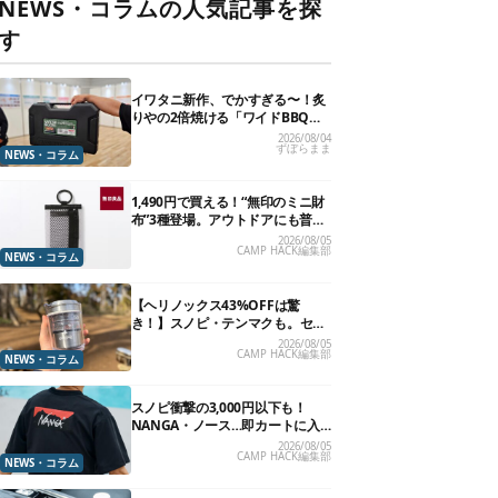
NEWS・コラムの人気記事を探
す
イワタニ新作、でかすぎる〜！炙
りやの2倍焼ける「ワイドBBQグ
リル」で“豪快焼肉”できるよ【再
2026/08/04
ずぼらまま
販開始】
NEWS・コラム
1,490円で買える！“無印のミニ財
布”3種登場。アウトドアにも普段
使いにもいいかも
2026/08/05
CAMP HACK編集部
NEWS・コラム
【ヘリノックス43%OFFは驚
き！】スノピ・テンマクも。セー
ル中の「見逃せないキャンプ道
2026/08/05
CAMP HACK編集部
具」12選
NEWS・コラム
スノピ衝撃の3,000円以下も！
NANGA・ノース…即カートに入
れたいアウトドアな「値下げ夏
2026/08/05
CAMP HACK編集部
服」13選
NEWS・コラム