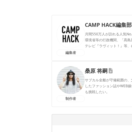
CAMP HACK編集部
月間550万人が訪れる人気No
環境省等の行政機関、「髙島屋」
テレビ『ラヴィット！』等、
編集者
CAMP HACK編集部のプ
桑原 将嗣
サブカル全般が守備範囲の、
したファッション誌やWEB
も挑戦したい。
制作者
桑原 将嗣のプロフィール