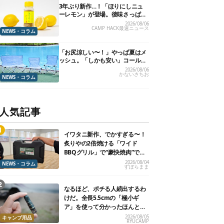
3年ぶり新作…！「ほりにしニュ
ーレモン」が登場。後味さっぱり
の万能スパイス！【8月21日発
2026/08/06
CAMP HACK最速ニュース
売】
NEWS・コラム
「お尻涼しい〜！」やっぱ夏はメ
ッシュ。「しかも安い」コールマ
ン今年の新作は、カラーもさわや
2026/08/06
かないさちお
かです
NEWS・コラム
人気記事
イワタニ新作、でかすぎる〜！
炙りやの2倍焼ける「ワイド
BBQグリル」で“豪快焼肉”でき
るよ【再販開始】
2026/08/04
NEWS・コラム
ずぼらまま
なるほど、ポチる人続出するわ
けだ。全長5.5cmの「極小ギ
ア」を使って分かったほんとの
魅力
2026/08/05
キャンプ用品
RYUCAMP