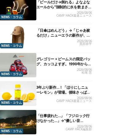
「ビールだけ→倒れる」よなよな
エールから“強制的に水を飲まさ
れる”グラスが発売
2026/08/06
CAMP HACK最速ニュース
NEWS・コラム
「日傘はめんどう」→「じゃあ被
るだけ」ニューエラの新作が、真
夏に照準合わせてます
2026/08/06
黒田祥平
NEWS・コラム
グレゴリー × ビームスの限定バッ
グ、カッコよすぎ。1990年から“3
年のみ使用”されていた、紫タグ
2026/08/06
松尾 慧
が復活
NEWS・コラム
3年ぶり新作…！「ほりにしニュ
ーレモン」が登場。後味さっぱり
の万能スパイス！【8月21日発
2026/08/06
CAMP HACK最速ニュース
売】
NEWS・コラム
「仕事疲れた…」「フジロック行
けなかった…」→“優しい音
楽”と“大きな自然”で治癒。まだ間
2026/08/06
CAMP HACK編集部
に合います。
NEWS・コラム