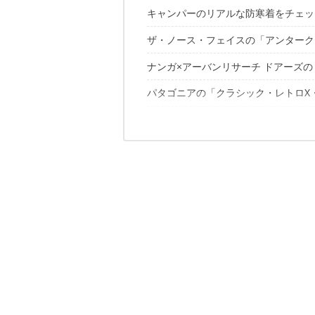
キャンパーのリアルな防寒着をチェッ
ザ・ノース・フェイスの「アンタークテ
調査に訪れたのは、本栖湖の『浩庵キ
ナンガ×アーバンリサーチ ドアーズ
袖口は手の甲を覆う仕様
モコモコのフリースは首回りの保温性
パタゴニアの「クラシック・レトロX
アーバンな短丈シルエットだけど腰回
止水ファスナー付きポケットが機能的
ジャーナル スタンダードの「ラスカ 8
裏地は肌離れのいいメッシュ
メンズモデルだけのカラーリングもお
アークテリクスの「ゴアテックス製ハ
襟高でフード部分もダウンがたっぷり
ポケット内部もフリース地
オードリーアンドジョンワッドの「キ
とにかくインナーに様々なアイテムを
ドローコードを締めて冷気をシャット
今年の防寒着、もう準備はいいですか
リラックスできるスウェットワンピと
ロング丈だけどダブルジップだから座
この記事が気にいったあなたに、オス