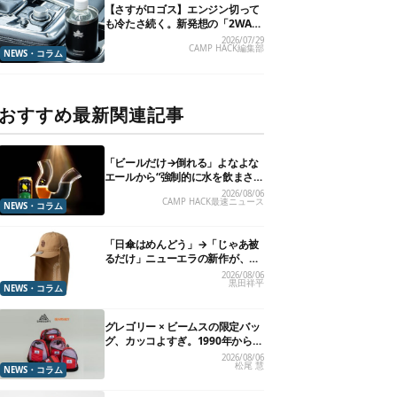
【さすがロゴス】エンジン切って
も冷たさ続く。新発想の「2WAY
仕様ボトルホルダー」が頼りにな
2026/07/29
CAMP HACK編集部
ります
NEWS・コラム
おすすめ最新関連記事
「ビールだけ→倒れる」よなよな
エールから“強制的に水を飲まさ
れる”グラスが発売
2026/08/06
CAMP HACK最速ニュース
NEWS・コラム
「日傘はめんどう」→「じゃあ被
るだけ」ニューエラの新作が、真
夏に照準合わせてます
2026/08/06
黒田祥平
NEWS・コラム
グレゴリー × ビームスの限定バッ
グ、カッコよすぎ。1990年から“3
年のみ使用”されていた、紫タグ
2026/08/06
松尾 慧
が復活
NEWS・コラム