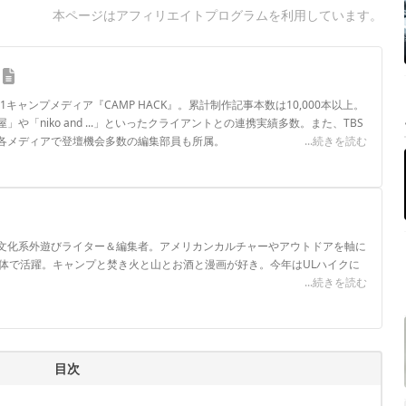
本ページはアフィリエイトプログラムを利用しています。
.1キャンプメディア『CAMP HACK』。累計制作記事本数は10,000本以上。
や「niko and ...」といったクライアントとの連携実績多数。また、TBS
各メディアで登壇機会多数の編集部員も所属。
...続きを読む
ロフィール
文化系外遊びライター＆編集者。アメリカンカルチャーやアウトドアを軸に
媒体で活躍。キャンプと焚き火と山とお酒と漫画が好き。今年はULハイクに
...続きを読む
目次