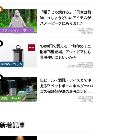
「帽子じゃ焼ける」「日傘は荷
物」→ちょうどいいアイテムが
スノーピークにありました
2026/08/05
ファッション・ウェア
内舘 綾子
1,490円で買える！“無印のミニ
財布”3種登場。アウトドアにも
普段使いにもいいかも
2026/08/05
NEWS・コラム
CAMP HACK編集部
缶ビール・酒瓶・アイスまで冷
える!? ペットボトルホルダー×ロ
ゴス保冷剤が夏の最強コンビだ
った
2026/08/05
知識・How to
山畑 理絵
新着記事