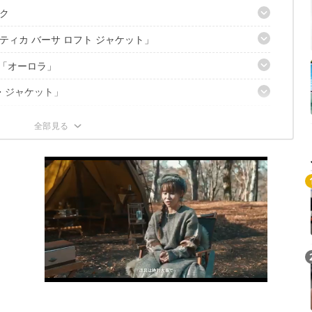
ク
ィカ バーサ ロフト ジャケット」
ャンプ場』
の「オーロラ」
も抜群
・ジャケット」
りは温かい
50Hフードダウン」
気に入り
ードシェル」
ルティングノーカラーロングダウンコート」
レイヤード
アウト
？
セットで愛用
りやすい
スメの3記事