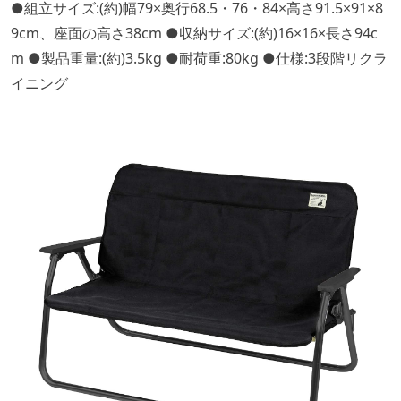
●組立サイズ:(約)幅79×奥行68.5・76・84×高さ91.5×91×8
9cm、座面の高さ38cm ●収納サイズ:(約)16×16×長さ94c
m ●製品重量:(約)3.5kg ●耐荷重:80kg ●仕様:3段階リクラ
イニング