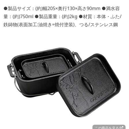
●製品サイズ：(約)幅205×奥行130×高さ90mm ●満水容
量：(約)750ml ●製品重量：(約)2kg ●材質：本体・ふた/
鉄鋳物(表面加工:油焼き=焼付塗装)、つる/ステンレス鋼
この商品を見る