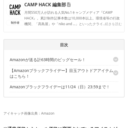
CAMP HACK 編集部
月間550万人が訪れる人気No.1キャンプメディア『CAMP
HACK』。累計制作記事本数は10,000本以上。環境省等の行政
制作者
機関、「髙島屋」や「niko and ...」といったクライアントとの
...続きを読む
連携実績多数。また、TBSテレビ『ラヴィット！』等、各メデ
ィアで登壇機会多数の編集部員も所属。
CAMP HACK 編集部のプロフィール
目次
Amazonが送る計63時間のビッグセール！
【Amazonブラックフライデー】目玉アウトドアアイテム
Black（黒）にちなんだ商品が爆安！
はこちら！
値引きセール以外に、お得なキャンペーンも実施
Amazonブラックフライデーは11/24（日）23:59まで！
キャプテンスタッグ
キャンパーズコレクション
SOTO
スント
ジェントス
アイキャッチ画像出典：
Amazon