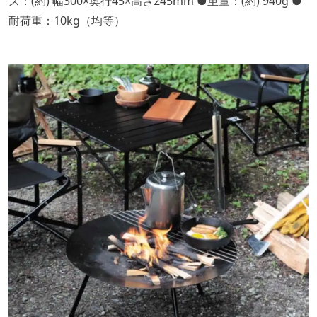
ズ：(約) 幅300×奥行45×高さ245mm ●重量：(約) 940g ●
耐荷重：10kg（均等）