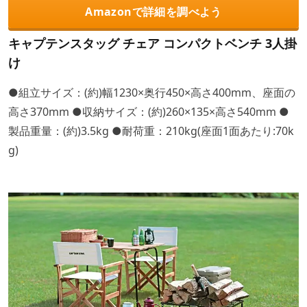
Amazonで詳細を調べよう
キャプテンスタッグ チェア コンパクトベンチ 3人掛
け
●組立サイズ：(約)幅1230×奥行450×高さ400mm、座面の
高さ370mm ●収納サイズ：(約)260×135×高さ540mm ●
製品重量：(約)3.5kg ●耐荷重：210kg(座面1面あたり:70k
g)