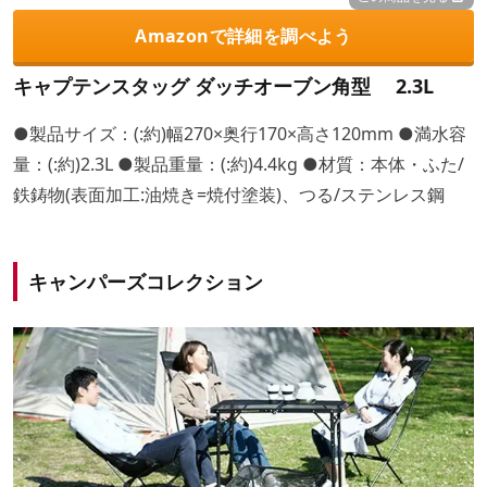
Amazonで詳細を調べよう
キャプテンスタッグ ダッチオーブン角型 2.3L
●製品サイズ：(:約)幅270×奥行170×高さ120mm ●満水容
量：(:約)2.3L ●製品重量：(:約)4.4kg ●材質：本体・ふた/
鉄鋳物(表面加工:油焼き=焼付塗装)、つる/ステンレス鋼
キャンパーズコレクション