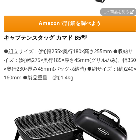
この商品を見る
Amazonで詳細を調べよう
キャプテンスタッグ カマド B5型
●組立サイズ：(約)幅255×奥行180×高さ255mm ●収納サ
イズ：(約)幅275×奥行185×厚さ45mm(グリルのみ)、幅350
×奥行230×厚み45mm(バッグ収納時) ●網サイズ：(約)240×
160mm ●製品重量：(約)1.4kg