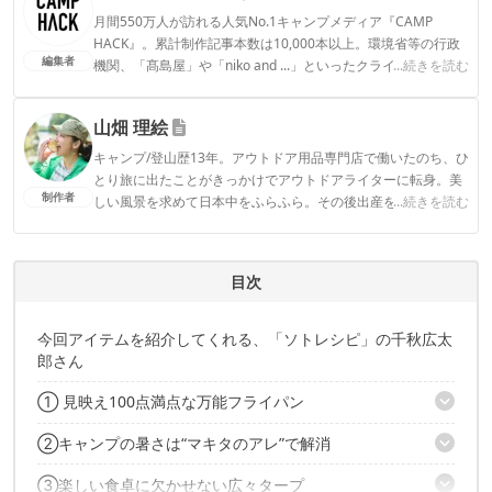
月間550万人が訪れる人気No.1キャンプメディア『CAMP
HACK』。累計制作記事本数は10,000本以上。環境省等の行政
編集者
機関、「髙島屋」や「niko and ...」といったクライアントとの
...続きを読む
連携実績多数。また、TBSテレビ『ラヴィット！』等、各メデ
ィアで登壇機会多数の編集部員も所属。
山畑 理絵
CAMP HACK編集部のプロフィール
キャンプ/登山歴13年。アウトドア用品専門店で働いたのち、ひ
とり旅に出たことがきっかけでアウトドアライターに転身。美
制作者
しい風景を求めて日本中をふらふら。その後出産を機にデュオ
...続きを読む
キャンプからファミキャンに移行。安全で、ストレスフリー
で、おしゃれで…という欲張りな願望を叶えるべく、キャンプ
ギアをアプデ中。1児の母。
目次
山畑 理絵のプロフィール
今回アイテムを紹介してくれる、「ソトレシピ」の千秋広太
郎さん
① 見映え100点満点な万能フライパン
②キャンプの暑さは“マキタのアレ”で解消
エルシッド「パエリアパン」
③楽しい食卓に欠かせない広々タープ