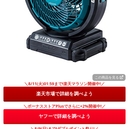
この商品を見る
＼8/11(火)01:59まで!楽天マラソン開催中!／
楽天市場で詳細を調べよう
＼ボーナスストアPlusでさらに+2%開催中!／
ヤフーで詳細を調べよう
＼8/9(日)まで!ダブルポイント祭り!／