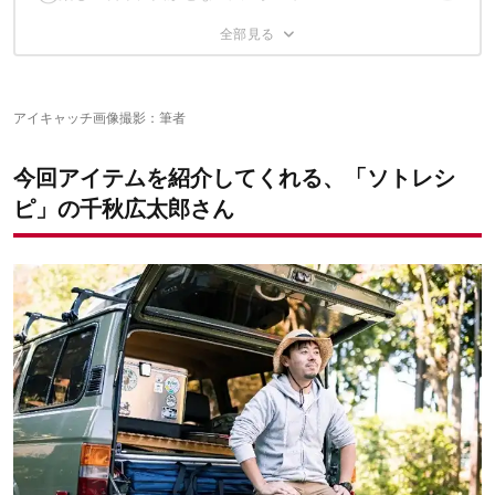
マキタ「充電式ファン＆充電式ラジオ」
④燃料式ランタンを卒業して買ったLEDライト
ノルディスク「ヴォス14」
⑤あらゆるシーンで使える優秀テーブル
プリズム「クレイモアULTRA＋ Lサイズ」
【＋αのお気に入りギア】ひとめぼれした30年モノの
アイキャッチ画像撮影：筆者
ペレグリン・ファニチャー「トータス スタンド」
4WD
今回アイテムを紹介してくれる、「ソトレシ
キャンプ料理が断然ラクになる試みを始めました
トヨタ「ランドクルーザー60」
ピ」の千秋広太郎さん
この記事が気にいったあなたに、オススメの3記事