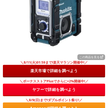
この商品を見る
＼8/11(火)01:59まで!楽天マラソン開催中!／
楽天市場で詳細を調べよう
＼ボーナスストアPlusでさらに+2%開催中!／
ヤフーで詳細を調べよう
＼8/9(日)まで!ダブルポイント祭り!／