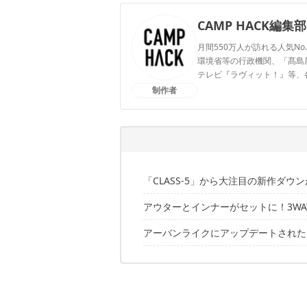
CAMP HACK編集部
月間550万人が訪れる人気No
環境省等の行政機関、「髙島屋」
テレビ『ラヴィット！』等、
制作者
CAMP HACK編集部のプ
「CLASS-5」から大注目の新作ダウ
アウターとインナーがセットに！3W
「CLASS-5」ってどんなブランド？
アーバンライクにアップデートされた
Hike 3 Way Down Coat
Round Neck Inner Blouson Classic R