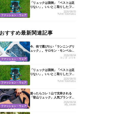
「リュックは面倒」「ベストは足
りない」。いいとこ取りしたフェ
ス特化バッグがあるんです
2026/08/05
Yuhei Tokimatsu
ファッション・ウェア
おすすめ最新関連記事
今、街で選びたい「ランニングリ
ュック」。サロモン・モンベル…
機能美で選ぶ10選
2026/08/04
ヨシダ コウキ
ファッション・ウェア
「リュックは面倒」「ベストは足
りない」。いいとこ取りしたフェ
ス特化バッグがあるんです
2026/08/05
Yuhei Tokimatsu
ファッション・ウェア
迷ったらコレ！山で支持される
「登山リュック」人気ブランド＆
おすすめ12選
2026/06/04
ally_sasaki
ファッション・ウェア