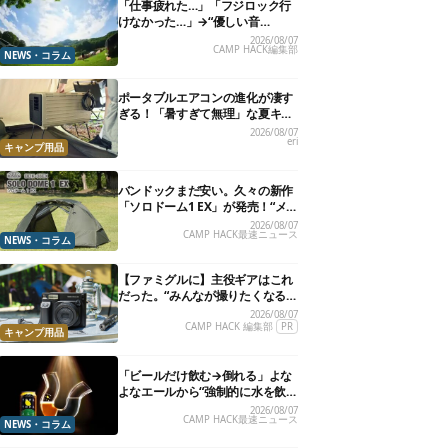
「仕事疲れた…」「フジロック行
けなかった…」→“優しい音
楽”と“大きな自然”で治癒。まだ間
2026/08/07
CAMP HACK編集部
に合います。
NEWS・コラム
ポータブルエアコンの進化が凄す
ぎる！「暑すぎて無理」な夏キャ
ンプを激変させる最新5選
2026/08/07
eri
キャンプ用品
バンドックまだ安い。久々の新作
「ソロドーム1 EX」が発売！“メ
ッシュインナー”だけでも使える
2026/08/07
CAMP HACK最速ニュース
よ【防災も◎】
NEWS・コラム
【ファミグルに】主役ギアはこれ
だった。“みんなが撮りたくなる
カメラ”が楽しすぎる！
2026/08/07
CAMP HACK 編集部
PR
キャンプ用品
「ビールだけ飲む→倒れる」よな
よなエールから“強制的に水を飲
まされる”グラスが発売
2026/08/07
CAMP HACK最速ニュース
NEWS・コラム