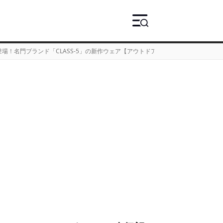
場！名門ブランド「CLASS-5」の新作ウェア【アウトドア通信.503】