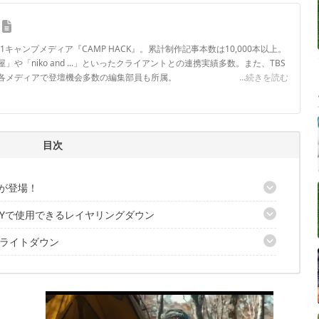
.1キャンプメディア『CAMP HACK』。累計制作記事本数は10,000本以上。
や「niko and ...」といったクライアントとの連携実績多数。また、TBS
各メディアで登壇機会多数の編集部員も所属。
...続きを読む
ロフィール
目次
ンが登場！
AYで使用できるレイヤリングダウン
ライトダウン
ound Pocket