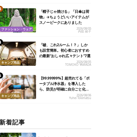
「帽子じゃ焼ける」「日傘は荷
物」→ちょうどいいアイテムが
スノーピークにありました
2026/08/05
ファッション・ウェア
内舘 綾子
「嘘、これ2ルーム！？」しか
も設営簡単。初心者におすすめ
の最新“おしゃれ広々テント”7選
2026/08/05
キャンプ用品
TOMOKO YAMADA
【99.99999%】超売れてる「ポ
ータブル浄水器」を導入した
ら、防災が明確に自分ごと化し
た
2026/08/06
キャンプ用品
Yuhei Tokimatsu
新着記事