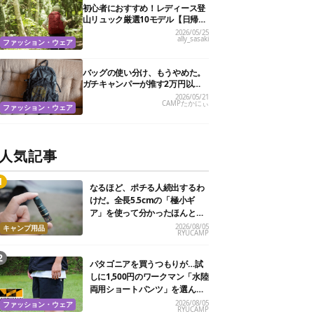
初心者におすすめ！レディース登
山リュック厳選10モデル【日帰り
登山〜1泊】
2026/05/25
ally_sasaki
ファッション・ウェア
バッグの使い分け、もうやめた。
ガチキャンパーが推す2万円以下
の万能リュックがコスパ最強！
2026/05/21
CAMPたかにぃ
ファッション・ウェア
人気記事
なるほど、ポチる人続出するわ
けだ。全長5.5cmの「極小ギ
ア」を使って分かったほんとの
魅力
2026/08/05
キャンプ用品
RYUCAMP
パタゴニアを買うつもりが…試
しに1,500円のワークマン「水陸
両用ショートパンツ」を選んだ
ら大正解だった
2026/08/05
ファッション・ウェア
RYUCAMP