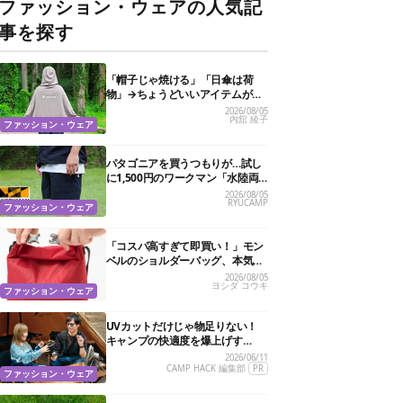
ファッション・ウェアの人気記
事を探す
「帽子じゃ焼ける」「日傘は荷
物」→ちょうどいいアイテムがス
ノーピークにありました
2026/08/05
内舘 綾子
ファッション・ウェア
パタゴニアを買うつもりが…試し
に1,500円のワークマン「水陸両
用ショートパンツ」を選んだら大
2026/08/05
RYUCAMP
正解だった
ファッション・ウェア
「コスパ高すぎて即買い！」モン
ベルのショルダーバッグ、本気で
おすすめしたい7選
2026/08/05
ヨシダ コウキ
ファッション・ウェア
UVカットだけじゃ物足りない！
キャンプの快適度を爆上げす
る“特殊機能”サングラス3選
2026/06/11
CAMP HACK 編集部
PR
ファッション・ウェア