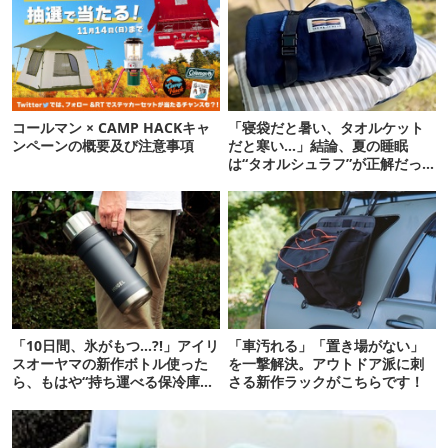
コールマン × CAMP HACKキャ
「寝袋だと暑い、タオルケット
ンペーンの概要及び注意事項
だと寒い…」結論、夏の睡眠
は“タオルシュラフ”が正解だっ
た
「10日間、氷がもつ…?!」アイリ
「車汚れる」「置き場がない」
スオーヤマの新作ボトル使った
を一撃解決。アウトドア派に刺
ら、もはや“持ち運べる保冷庫
さる新作ラックがこちらです！
級”で震えた