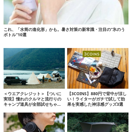
これ、「水筒の進化形」かも。暑さ対策の新常識・注目の“氷のう
ボトル”10選
＜ウエアクレジット＞【ついに
【3COINS】880円で背中が涼し
実現】憧れのクルマと流行りの
い！ライターがガチで試して効
キャンプ道具が全部試せちゃ
果を実感した神涼感グッズ3選
う“夢プラン”が登場したぞ