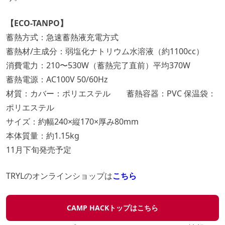
【ECO-TANPO】
蓄熱方式：急速蓄熱液充電方式
蓄熱材/主成分：弱塩化ナトリウム水溶液（約1100cc）
消費電力：210〜530W（蓄熱完了直前）平均370W
蓄熱電源：AC100V 50/60Hz
材質：カバー：ポリエステル 蓄熱容器：PVC 保温袋：
ポリエステル
サイズ：約幅240×縦170×厚み80mm
本体質量：約1.15kg
11月下旬発売予定
TRYLのオンラインショップは
こちら
CAMP HACKトップはこちら