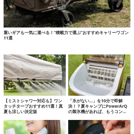
重いギアも一気に運べる！“積載力で選ぶ”おすすめキャリーワゴン
11選
【ミストシャワー対応も】ワン
「氷がない…」を10分で即解
タッチタープおすすめ11選！真
決！？夏キャンプにPowerArQ
夏も涼しい決定版
の製氷機があれば、もうコンビ
ニ走らなくていいぞ