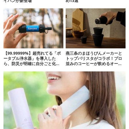
イパンが新登場
め13選
【99.99999%】超売れてる「ポ
燕三条のまほうびんメーカーと
ータブル浄水器」を導入した
トップバリスタがコラボ！プロ
ら、防災が明確に自分ごと化し
並みのコーヒーが飲めるオール
た
インワンボトル登場【アウトド
アな暮らし】