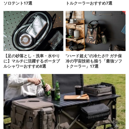
ソロテント17選
トルクーラーおすすめ7選
【足の砂落とし・洗車・水やり
“ハード超え”の冷たさ!? ガチ保
に】マルチに活躍するポータブ
冷の宇宙技術も揃う「最強ソフ
ルシャワーおすすめ8選
トクーラー」17選