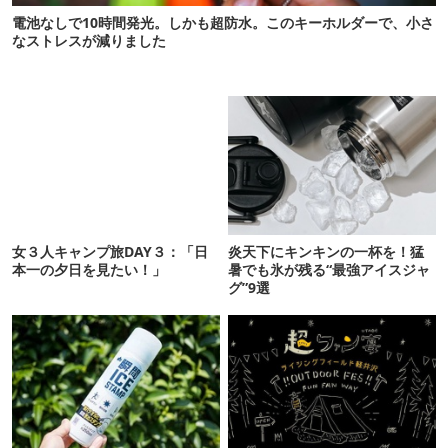
電池なしで10時間発光。しかも超防水。このキーホルダーで、小さ
なストレスが減りました
女３人キャンプ旅DAY３：「日
炎天下にキンキンの一杯を！猛
本一の夕日を見たい！」
暑でも氷が残る“最強アイスジャ
グ”9選