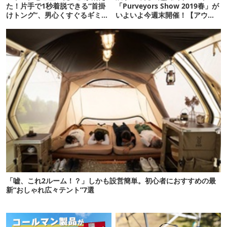
た！片手で1秒着脱できる“首掛
「Purveyors Show 2019春」が
けトング”、男心くすぐるギミッ
いよいよ今週末開催！【アウト
クが最高だった
ドア通信.352】
「嘘、これ2ルーム！？」しかも設営簡単。初心者におすすめの最
新“おしゃれ広々テント”7選