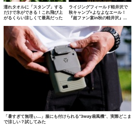
濡れタオルに「スタンプ」する
ライジングフィールド軽井沢で
だけで氷ができる！これ飛び上
秋キャンプ×よなよなエール！
がるくらい涼しくて最高だった
『超ファン宴in秋の軽井沢』
【アウトドア通信.223】
「暑すぎて無理ぃ…」服にも付けられる“3way扇風機”、実際どこま
で涼しい？試してみた