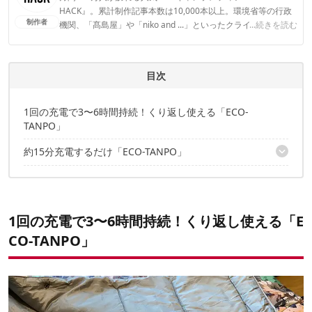
HACK』。累計制作記事本数は10,000本以上。環境省等の行政
制作者
機関、「髙島屋」や「niko and ...」といったクライアントとの
...続きを読む
連携実績多数。また、TBSテレビ『ラヴィット！』等、各メデ
ィアで登壇機会多数の編集部員も所属。
CAMP HACK編集部のプロフィール
目次
1回の充電で3〜6時間持続！くり返し使える「ECO-
TANPO」
約15分充電するだけ「ECO-TANPO」
一度の充電で約3〜6時間使える
贈り物としても◎
1回の充電で3〜6時間持続！くり返し使える「E
CO-TANPO」