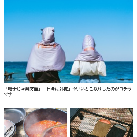
「帽子じゃ無防備」「日傘は邪魔」→いいとこ取りしたのがコチラ
です