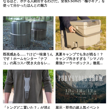
なるほど、ポチる人続出するわけだ。全長5.5cmの「極小ギア」を
使って分かったほんとの魅力
既視感ある……？けど一味違うん
真夏キャンプでも氷が残る！？
です！ホームセンター「ナフ
キャンプ向きすぎる「シマノの
コ」の高コスパ焚き火台をレビ
最強クーラーボックス」徹底解
ュー
剖
「トングどこ置いた？」が消え
展示・即売の超人気イベント