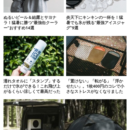
ぬるいビール＆結露とサヨナ
炎天下にキンキンの一杯を！猛
ラ！猛暑に勝つ“最強缶クーラ
暑でも氷が残る“最強アイスジャ
ー”おすすめ14選
グ”9選
濡れタオルに「スタンプ」する
「置けない」「転がる」「浮か
だけで氷ができる！これ飛び上
せたい」。1枚400円のコレで小
がるくらい涼しくて最高だった
さなストレスがなくなりました