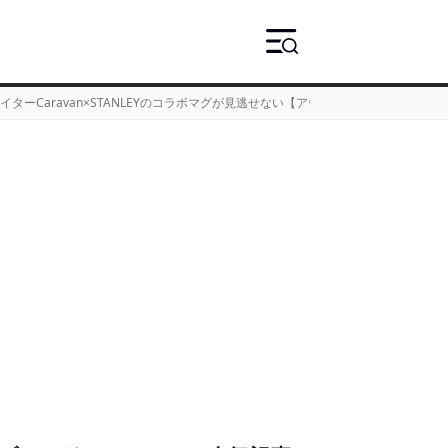
ターCaravan×STANLEYのコラボマグが見逃せない【アウトドア通信.501】