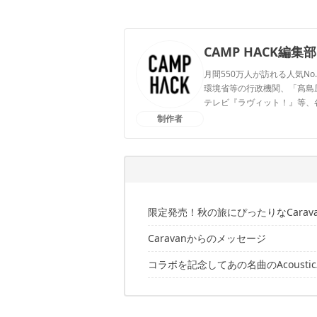
CAMP HACK編集部
月間550万人が訪れる人気No
環境省等の行政機関、「髙島屋」
テレビ『ラヴィット！』等、
制作者
CAMP HACK編集部のプ
限定発売！秋の旅にぴったりなCarav
Caravanからのメッセージ
Caravan×STANLEY クラシック真空ワ
さらに！持ち運びに便利なDrawstrin
コラボを記念してあの名曲のAcoust