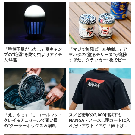
「準備不足だった…」夏キャン
「マジで無限ビール地獄…」ア
プの“絶望”を防ぐ虫よけアイテ
ヲハタの“塗るテリーヌ”が危険
ム14選
すぎた。クラッカー1枚でビール
が止まらない！
「え、やっす！」コールマン・
スノピ衝撃の3,000円以下も！
クレイモア…セールで狙い目
NANGA・ノース…即カートに入
の“クーラーボックス＆扇風
れたいアウトドアな「値下げ夏
機”12選
服」12選