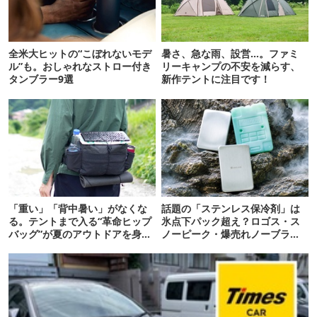
全米大ヒットの“こぼれないモデ
暑さ、急な雨、設営…。ファミ
ル”も。おしゃれなストロー付き
リーキャンプの不安を減らす、
タンブラー9選
新作テントに注目です！
「重い」「背中暑い」がなくな
話題の「ステンレス保冷剤」は
る。テントまで入る“革命ヒップ
氷点下パック超え？ロゴス・ス
バッグ”が夏のアウトドアを身軽
ノーピーク・爆売れノーブラン
にしてくれた
ド品を比べてみた