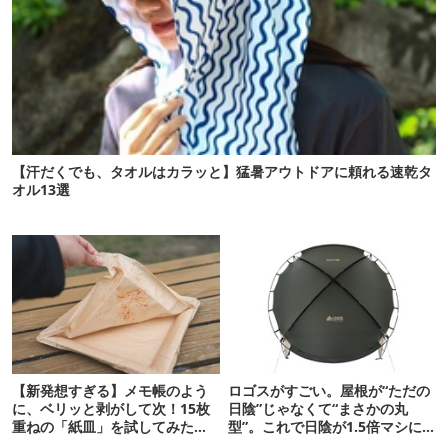
【汗だくでも、タオルはカラッと】猛暑アウトドアに頼れる速乾タ
オル13選
【新発想すぎる】メモ帳のよう
ロゴスがすごい。屋根が“ただの
に、ベリッと剥がして次！15枚
日陰”じゃなくて“まさかの丸
重ねの「紙皿」を試してみた
型”。これで日陰が1.5倍マシに
ら…
なる新作タープです