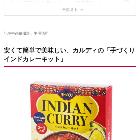
キャンプのメインディッシュとして文句なし！
より美味しくするためのコツ②／玉ねぎはすりおろす！
まずは、炒め用スパイスを鍋に投入！
続いて、すりおろした玉ねぎを投入！
この記事が気にいったあなたに、オススメの3記事
いよいよ、肉たちをドドーンと投入！
水を加えて、煮込みの工程に突入！
記事中画像撮影：平澤清司
カレーソースさん、こんにちは！
仕上げとして香りのスパイスを投入！
より美味しくするためのコツ③／スパイスを追加しまくる！
安くて簡単で美味しい、カルディの「手づくり
インドカレーキット」