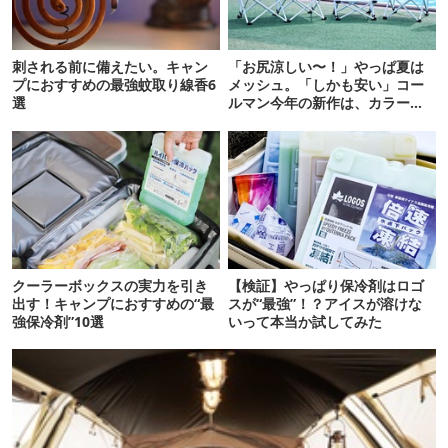
刺される前に備えたい。キャン
「お尻涼しい〜！」やっぱ夏は
プにおすすめの最強蚊取り線香6
メッシュ。「しかも安い」コー
選
ルマン今年の新作は、カラーも
さわやかです
クーラーボックスの実力を引き
【検証】やっぱり保冷剤はロゴ
出す！キャンプにおすすめの“最
スが“最強”！？アイスが溶けな
強保冷剤”10選
いって本当か試してみた