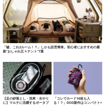
「嘘、これ2ルーム！？」しかも設営簡単。初心者におすすめの最
新“おしゃれ広々テント”7選
【足の砂落とし・洗車・水やり
「コレでカード16枚も入
に】マルチに活躍するポータブ
る！？」DOD新作はコンパクト×