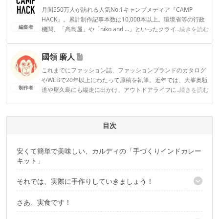
月間550万人が訪れる人気No.1キャンプメディア『CAMP
HACK』。累計制作記事本数は10,000本以上。環境省等の行政
編集者
機関、「髙島屋」や「niko and ...」といったクライアントとの
...続きを読む
連携実績多数。また、TBSテレビ『ラヴィット！』等、各メデ
ィアで登壇機会多数の編集部員も所属。
國領 磨人
CAMP HACK編集部のプロフィール
これまでにファッション誌、ファッションブランドのカタログ
やWEBで20年以上にわたって原稿を執筆。近年では、大峯奥駈
制作者
道や屋久島にも縦走に出かけ、アウトドアライフに夢中。
...続きを読む
國領 磨人のプロフィール
目次
安くて簡単で美味しい、カルディの「手づくりインドカレー
キット」
それでは、実際に手作りしていきましょう！
さあ、実食です！
より美味しくするためのコツ①／お肉は倍増で！
ライスの準備をお忘れなく！