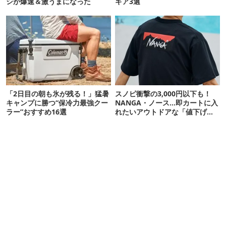
シが爆速＆激うまになった
ギア3選
「2日目の朝も氷が残る！」猛暑
スノピ衝撃の3,000円以下も！
キャンプに勝つ“保冷力最強クー
NANGA・ノース…即カートに入
ラー”おすすめ16選
れたいアウトドアな「値下げ夏
服」12選