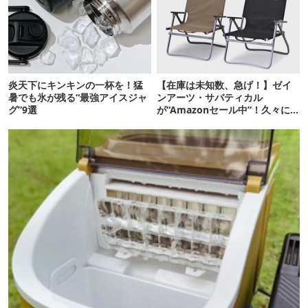
炎天下にキンキンの一杯を！猛
【在庫は未知数、急げ！】ゼイ
暑でも氷が残る“最強アイスジャ
ンアーツ・サバティカル
グ”9選
が“Amazonセール中”！久々に
タープも買おうかな…