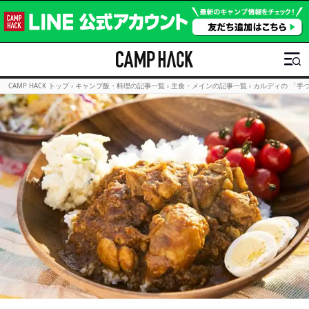
CAMP HACK トップ
›
キャンプ飯・料理の記事一覧
›
主食・メインの記事一覧
›
カルディの 「手