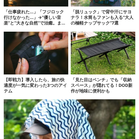
「仕事疲れた…」「フジロック
「脱リュック」で背中汗にサヨ
行けなかった…」→“優しい音
ナラ！水筒もファンも入る“大人
楽”と“大きな自然”で治癒。まだ
の極軽ナップサック”7選
間に合います。
【即戦力】導入したら、旅の快
「見た目はベンチ」でも「収納
適度が一気に変わった3つのアイ
スペース」が隠れてる！DOD新
テム
作が地味に便利かも