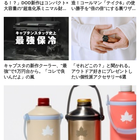
る！？」DOD新作はコンパクト×
造！コールマン「テイク6」の使
大容量の“超進化系ミニマル財
い勝手を“倍の倍”にする裏ワザ6
布”だ！
連発
キャプスタの新作クーラー、“最
「それどこの？」と聞かれる。
強”で1万円台から。「コレで良
アウトドア好きにプレゼントし
いんだよ」の嵐
たい個性派アクセサリー6選