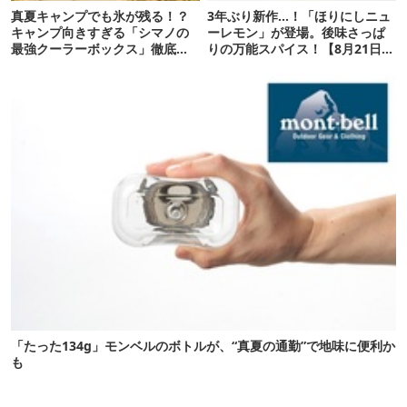
真夏キャンプでも氷が残る！？
3年ぶり新作…！「ほりにしニュ
キャンプ向きすぎる「シマノの
ーレモン」が登場。後味さっぱ
最強クーラーボックス」徹底解
りの万能スパイス！【8月21日発
剖
売】
「たった134g」モンベルのボトルが、“真夏の通勤”で地味に便利か
も