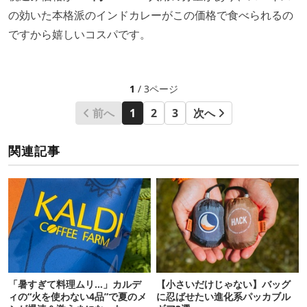
の効いた本格派のインドカレーがこの価格で食べられるの
ですから嬉しいコスパです。
1
/ 3ページ
前へ
1
2
3
次へ
関連記事
「暑すぎて料理ムリ…」カルデ
【小さいだけじゃない】バッグ
ィの“火を使わない4品”で夏のメ
に忍ばせたい進化系パッカブル