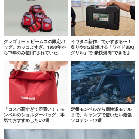
グレゴリー × ビームスの限定バ
イワタニ新作、でかすぎる〜！
ッグ、カッコよすぎ。1990年か
炙りやの2倍焼ける「ワイドBBQ
ら“3年のみ使用”されていた、紫
グリル」で“豪快焼肉”できるよ
タグが復活
【再販開始】
「コスパ高すぎて即買い！」モ
定番モンベルから個性派モデル
ンベルのショルダーバッグ、本
まで。キャンプで使いたい最強
気でおすすめしたい7選
ソロテント17選