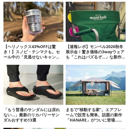
【ヘリノックス43%OFFは驚
【速報レポ】モンベル2026秋冬
き！】スノピ・テンマクも。セ
展示会！驚き価格の3wayウェア
ール中の「見逃せないキャンプ
も「これはバズるぞ…」な新作
道具」12選
10選
「もう普通のサンダルには戻れ
まるで“移動する家”。エアフレ
ない…」最新のリカバリーサン
ームで設営も簡単。話題の新作
ダルおすすめ13選
「HANARE」がついに登場…！
【07/24予約開始】