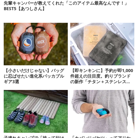
先輩キャンパーが教えてくれた「このアイテム最高なんです！」
BEST5【あつしさん】
【小さいだけじゃない】バッグ
【即キンキンに】予約が即1,000
に忍ばせたい進化系パッカブル
件超えの注目度。釣りブランド
ギア3選
の新作「チタン＋ステンレスの
保冷剤」が再販開始
子連れキャンプで「持って行け
「カバンにバケツ」ってアリか