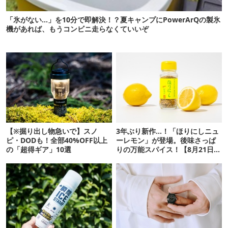
「氷がない…」を10分で即解決！？夏キャンプにPowerArQの製氷
機があれば、もうコンビニ走らなくていいぞ
【※掘り出し物急いで】スノ
3年ぶり新作…！「ほりにしニュ
ピ・DODも！全部40%OFF以上
ーレモン」が登場。後味さっぱ
の「超得ギア」10選
りの万能スパイス！【8月21日発
売】