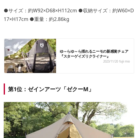
●サイズ：約W92×D68×H112cm ●収納サイズ：約W60×D
17×H17cm ●重量：約2.86kg
ゆ～らゆ～ら揺れるニーモの新感覚チェア
『スターゲイズリクライナー』
2023/11/20
fujii mio
第1位：ゼインアーツ「ゼクーM」