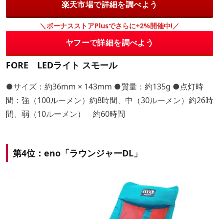
楽天市場で詳細を調べよう
＼ボーナスストアPlusでさらに+2%開催中!／
ヤフーで詳細を調べよう
FORE LEDライト スモール
●サイズ：約36mm × 143mm ●質量：約135g ●点灯時
間：強（100ルーメン）約8時間、中（30ルーメン）約26時
間、弱（10ルーメン） 約60時間
第4位：eno「ラウンジャーDL」