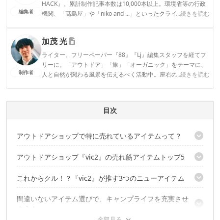
HACK』。累計制作記事本数は10,000本以上。環境省等の行政
編集者
機関、「髙島屋」や「niko and ...」といったクライアントとの
...続きを読む
連携実績多数。また、TBSテレビ『ラヴィット！』等、各メデ
ィアで登壇機会多数の編集部員も所属。
加茂 光
CAMP HACK編集部のプロフィール
ライター。フリーペーパー『88』『Lj』編集スタッフを経てフ
リーに。「アウトドア」「旅」「オーガニック」をテーマに、
制作者
人と自然が関わる風景を伝えるべく活動中。座右の銘は「ルー
...続きを読む
ル破ってもマナーは守るぜ」。
加茂 光のプロフィール
目次
アウトドアショップで特に売れているアイテムって？
アウトドアショップ『vic2』の売れ筋アイテムトップ5
今回は、アウトドアショップ『vic2』の売れ筋商品をヒアリング
お話を伺ったのは、vic2の勝俣さん
これからクル！？『vic2』が推す3つのニューアイテム
第5位：FORE「LEDライト スモール」
第4位：eno「ラウンジャーDL」
間違いないアイテム選びで、キャンプライフを充実させ
第3位：ナイトアイズ「ランオフ ウォータープルーフ ポーチ」
その1：モトハシテープ「一升瓶ホルダー」
よう！
第2位：NEMO「スターゲイズラグジュアリーフィールド」
その2：ブッシュクラフト「ウルトラライト ファイヤースタンド
第1位：ゼインアーツ「ゼクーM」
35×44 Ver.1.0」