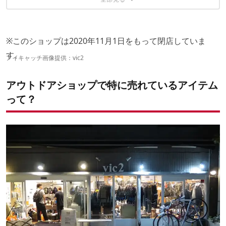
その3：オレゴニアンキャンパー「HYADクーラー グロー」
vic2
過去の他ショップの売れ筋ベスト5はこちら
※このショップは2020年11月1日をもって閉店していま
す。
アイキャッチ画像提供：vic2
アウトドアショップで特に売れているアイテム
って？