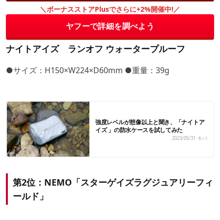
＼ボーナスストアPlusでさらに+2%開催中!／
ヤフーで詳細を調べよう
ナイトアイズ ランオフ ウォータープルーフ
●サイズ：H150×W224×D60mm ●重量：39g
強度レベルが想像以上と聞き、「ナイトア
イズ 」の防水ケースを試してみた
2023/05/31
キバ
第2位：NEMO「スターゲイズラグジュアリーフィ
ールド」