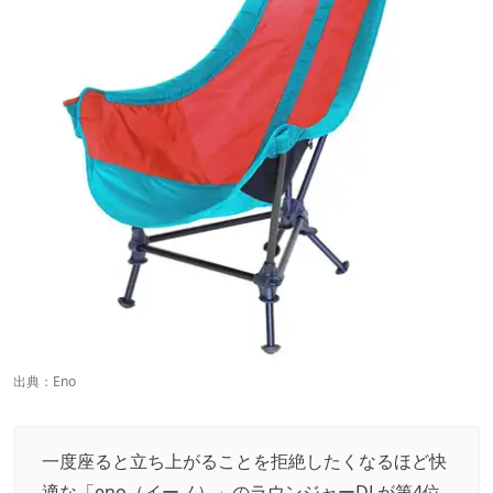
出典：
Eno
一度座ると立ち上がることを拒絶したくなるほど快
適な「eno（イーノ）」のラウンジャーDLが第4位