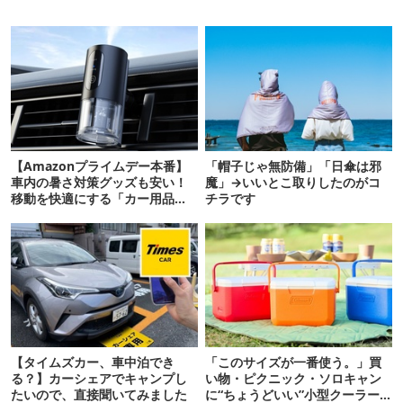
【Amazonプライムデー本番】
「帽子じゃ無防備」「日傘は邪
車内の暑さ対策グッズも安い！
魔」→いいとこ取りしたのがコ
移動を快適にする「カー用品」
チラです
12選
【タイムズカー、車中泊でき
「このサイズが一番使う。」買
る？】カーシェアでキャンプし
い物・ピクニック・ソロキャン
たいので、直接聞いてみました
に“ちょうどいい”小型クーラー