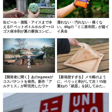
缶ビール・酒瓶・アイスまで冷
濡れない・汚れない・痛くな
える!? ペットボトルホルダー×ロ
い。48gの「ミニ座布団」が超イ
ゴス保冷剤が夏の最強コンビだ
イ具合
った
【開発者に聞く】あのogawaが
【新発想すぎる】メモ帳のよう
コスパテントを発売。新作「ア
に、ベリッと剥がして次！15枚
ルテミス」が即完売したワケ
重ねの「紙皿」を試してみた
ら…