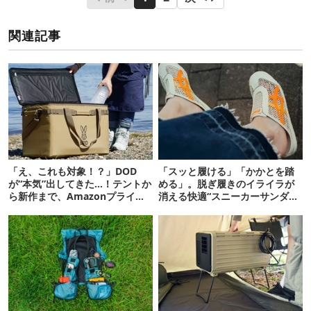
関連記事
「え、これも対象！？」DOD
「スッと履ける」「かかとを踏
が“本気”出してきた…！テントか
める」。脱ぎ履きのイライラが
ら新作まで、Amazonプライム
消える快適“スニーカーサンダ
デーの注目ギア27選
ル”6選