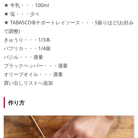
★ 牛乳・・・100ml
★ 塩・・・少々
★ TABASCO®チポートレイソース・・・5振りほど(お好み
で調整)
きゅうり・・・1/3本
パプリカ・・・1/4個
バジル・・・適量
ブラックペッパー・・・適量
オリーブオイル・・・適量
買い出しリストへ追加
作り方