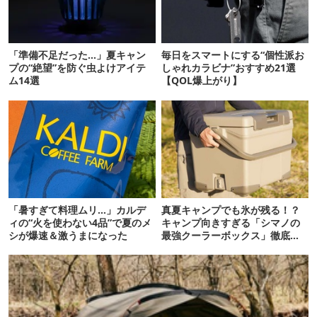
「準備不足だった…」夏キャン
毎日をスマートにする“個性派お
プの“絶望”を防ぐ虫よけアイテ
しゃれカラビナ”おすすめ21選
ム14選
【QOL爆上がり】
「暑すぎて料理ムリ…」カルデ
真夏キャンプでも氷が残る！？
ィの“火を使わない4品”で夏のメ
キャンプ向きすぎる「シマノの
シが爆速＆激うまになった
最強クーラーボックス」徹底解
剖