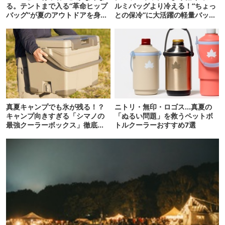
る。テントまで入る“革命ヒップ
ルミバッグより冷える！“ちょっ
バッグ”が夏のアウトドアを身軽
との保冷”に大活躍の軽量バッグ
にしてくれた
7選
真夏キャンプでも氷が残る！？
ニトリ・無印・ロゴス…真夏の
キャンプ向きすぎる「シマノの
「ぬるい問題」を救うペットボ
最強クーラーボックス」徹底解
トルクーラーおすすめ7選
剖