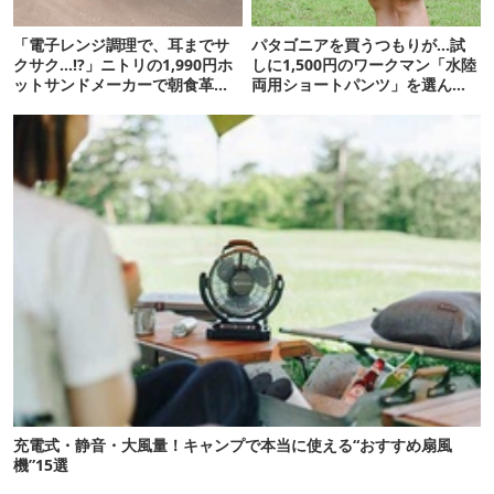
「電子レンジ調理で、耳までサ
パタゴニアを買うつもりが…試
クサク…!?」ニトリの1,990円ホ
しに1,500円のワークマン「水陸
ットサンドメーカーで朝食革命
両用ショートパンツ」を選んだ
が起きた
ら大正解だった
充電式・静音・大風量！キャンプで本当に使える“おすすめ扇風
機”15選