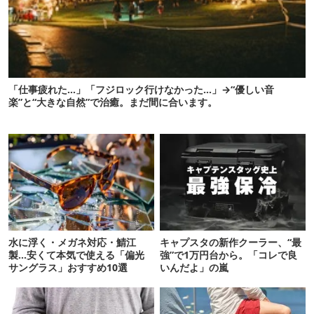
「仕事疲れた…」「フジロック行けなかった…」→“優しい音
楽”と“大きな自然”で治癒。まだ間に合います。
水に浮く・メガネ対応・鯖江
キャプスタの新作クーラー、“最
製…安くて本気で使える「偏光
強”で1万円台から。「コレで良
サングラス」おすすめ10選
いんだよ」の嵐