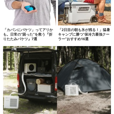
「カバンにバケツ」ってアリか
「2日目の朝も氷が残る！」猛暑
も。日常の“困った”を救う『折
キャンプに勝つ“保冷力最強クー
りたたみバケツ』7選
ラー”おすすめ16選