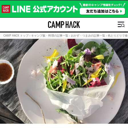
CAMP HACK トップ
›
キャンプ飯・料理の記事一覧
›
おかず・つまみの記事一覧
›
色とりどりで食