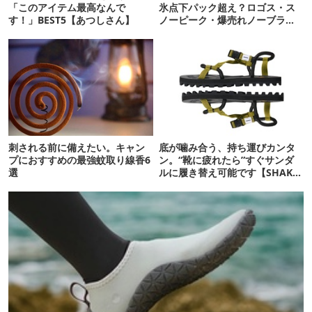
「このアイテム最高なんで
氷点下パック超え？ロゴス・ス
す！」BEST5【あつしさん】
ノーピーク・爆売れノーブラン
ド品を比べてみた
刺される前に備えたい。キャン
底が噛み合う、持ち運びカンタ
プにおすすめの最強蚊取り線香6
ン。“靴に疲れたら”すぐサンダ
選
ルに履き替え可能です【SHAKA
新作】