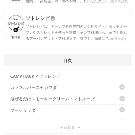
機関、「髙島屋」や「niko and ...」といったクライアントとの
...続きを読む
連携実績多数。また、TBSテレビ『ラヴィット！』等、各メデ
ィアで登壇機会多数の編集部員も所属。
ソトレシピ
CAMP HACK編集部のプロフィール
ソトレシピは、キャンプ料理専門のレシピサイト。ダッチオー
ブンやスキレットを使った本格キャンプ料理から、家でも作れ
制作者
るアーバンアウトドア料理まで、誰でも、簡単にできて、しか
...続きを読む
もおしゃれな“ソト”を楽しむ“レシピ”の情報をお届けします。
ソトレシピのプロフィール
目次
CAMP HACK × ソトレシピ
カラフルバーニャカウダ
混ぜるだけスモーキークリームトマトスープ
道具
調理時間
ブーケサラダ
道具
材料
調理時間
作り方
野菜と鶏手羽元のヴァプール グリビッシュソース添え
道具
材料
シェフのひとこと
調理時間
作り方
フルーツのスコップデザート