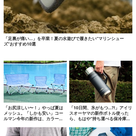
「足裏が痛い…」を卒業！夏の水遊びで履きたい“マリンシュー
ズ”おすすめ10選
「お尻涼しい〜！」やっぱ夏は
「10日間、氷がもつ…?!」アイリ
メッシュ。「しかも安い」コー
スオーヤマの新作ボトル使った
ルマン今年の新作は、カラーも
ら、もはや“持ち運べる保冷庫
さわやかです
級”で震えた