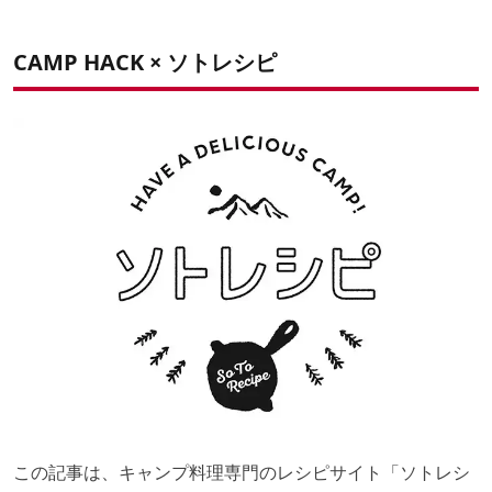
道具
材料
シェフのひとこと
材料
作り方
もっとレシピが知りたい人は「ソトレシピ」で！
道具
作り方
シェフのひとこと
CAMP HACK ×
ソトレシピ
調理時間
シェフのひとこと
材料
作り方
シェフのひとこと
この記事は、キャンプ料理専門のレシピサイト「
ソトレシ