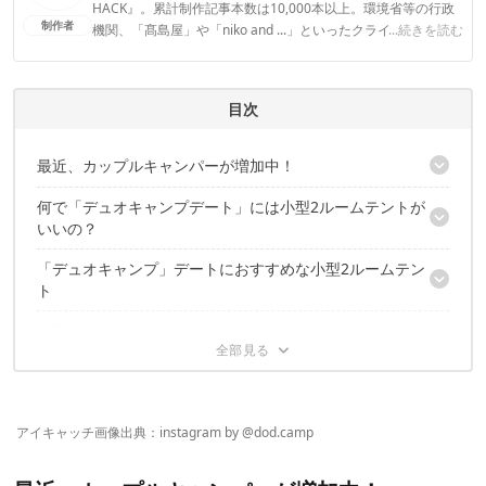
HACK』。累計制作記事本数は10,000本以上。環境省等の行政
制作者
機関、「髙島屋」や「niko and ...」といったクライアントとの
...続きを読む
連携実績多数。また、TBSテレビ『ラヴィット！』等、各メデ
ィアで登壇機会多数の編集部員も所属。
CAMP HACK 編集部のプロフィール
目次
最近、カップルキャンパーが増加中！
何で「デュオキャンプデート」には小型2ルームテントが
デュオキャンプが楽しい理由
いいの？
「デュオキャンプ」デートにおすすめな小型2ルームテン
快適な居住空間を作れる
ト
コンパクトな収納サイズで携行しやすい
2人きりの空間をつくりやすい
小型2ルームテントで2人きりを楽しもう！
テントアレンジしやすい！DOD「カマボコテントミニ」
コスパ重視なカップル必見！スノーピーク「ヴォールト」
男前なカラーで新しい！ゼインアーツ 「ロガ4」
男性でも屈まずに移動できる！ogawa「ヴィガス」
リビングと寝室が一体型で機能的！ローベンス「ミッドナイトド
アイキャッチ画像出典：instagram by @
dod.camp
リーマー」