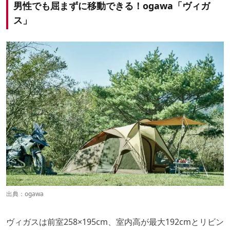
男性でも屈まずに移動できる！ogawa「ヴィガ
ス」
出典：
ogawa
ヴィガスは前室258×195cm、室内高が最大192cmとリビン