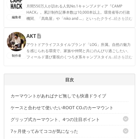
月間550万人が訪れる人気No.1キャンプメディア『CAMP
HACK』。累計制作記事本数は10,000本以上。環境省等の行政
編集者
機関、「髙島屋」や「niko and ...」といったクライアントとの
...続きを読む
連携実績多数。また、TBSテレビ『ラヴィット！』等、各メデ
ィアで登壇機会多数の編集部員も所属。
AKT
CAMP HACK編集部のプロフィール
アウトドアライフスタイルブランド「LOG」所属。自然の魅力
を感じられる環境で、家族や仲間と共にのんびり過ごしたい、
制作者
フィールド選び重視のくつろぎ系キャンプスタイル。のんびり
...続きを読む
過ごすはずが、いつしか撮影や執筆に追われてキャンプが忙し
なくなってしまった本末転倒キャンパー。Life over ground!
AKTのプロフィール
目次
カーマウントがあればナビ無しでも快適ドライブ
ケースと合わせて使いたいROOT CO.のカーマウント
グリップ式カーマウント、4つの注目ポイント
7ヶ月使ってみてココが気になった
その1. 工具不要で簡単取り付け