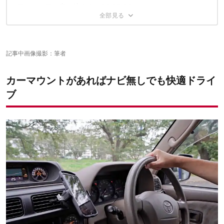
その2. 片手で装着が可能
アウトドアな車に映える、ROOT CO.のカーマウント
エアコンの使用に差し支える
その3. ケーブルを巻き付けて収納できる
強く触るとマウントが外れる時がある
その4. 移動して助手席にも使える
付け方によって、激しい振動で落ちやすくなってしまう……？
【改善案】こうすれば外れにくくなった！
記事中画像撮影：筆者
カーマウントがあればナビ無しでも快適ドライ
ブ