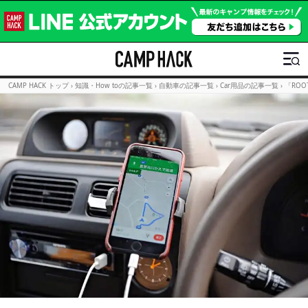
CAMP HACK トップ
›
知識・How toの記事一覧
›
自動車の記事一覧
›
Car用品の記事一覧
›
「RO