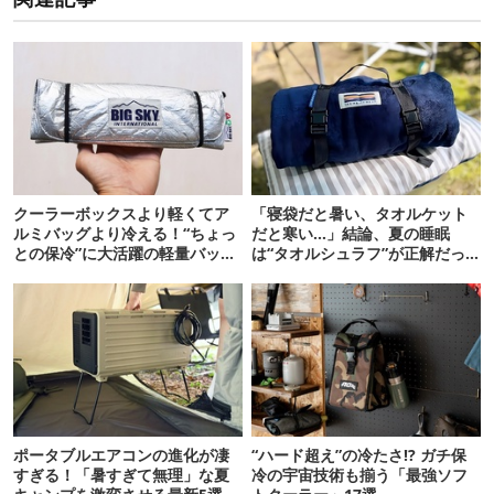
クーラーボックスより軽くてア
「寝袋だと暑い、タオルケット
ルミバッグより冷える！“ちょっ
だと寒い…」結論、夏の睡眠
との保冷”に大活躍の軽量バッグ
は“タオルシュラフ”が正解だっ
7選
た
ポータブルエアコンの進化が凄
“ハード超え”の冷たさ!? ガチ保
すぎる！「暑すぎて無理」な夏
冷の宇宙技術も揃う「最強ソフ