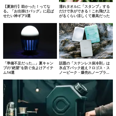
【夏旅行】助かった！ってな
濡れタオルに「スタンプ」する
る。「お出掛けバッグ」に忍ば
だけで氷ができる！これ飛び上
せたい神ギア3選
がるくらい涼しくて最高だった
「準備不足だった…」夏キャン
話題の「ステンレス保冷剤」は
プの“絶望”を防ぐ虫よけアイテ
氷点下パック超え？ロゴス・ス
ム14選
ノーピーク・爆売れノーブラン
ド品を比べてみた