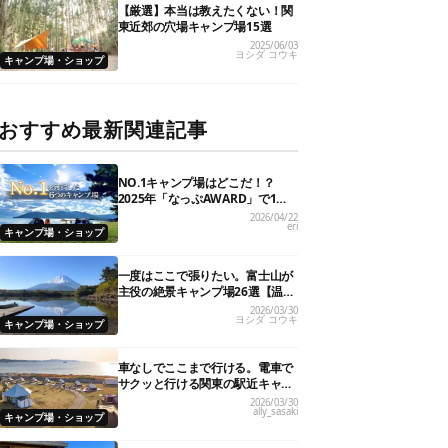
【厳選】本当は教えたくない！関
東近郊の穴場キャンプ場15選
2025/06/03
ヨシダ コウキ
キャンプ場・ショップ
おすすめ最新関連記事
NO.1キャンプ場はどこだ！？
2025年「なっぷAWARD」で1位
を獲得した人気6施設を大発表
2026/04/22
eri
キャンプ場・ショップ
一度はここで張りたい。富士山が
主役の絶景キャンプ場26選【温泉
や初心者向けまで】
2026/03/30
ヨシダ コウキ
キャンプ場・ショップ
車なしでここまで行ける。電車で
サクッと行ける関東の駅近キャン
プ場18選
2026/03/30
ally_sasaki
キャンプ場・ショップ