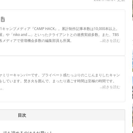
.1キャンプメディア『CAMP HACK』。累計制作記事本数は10,000本以上。
や「niko and ...」といったクライアントとの連携実績多数。また、TBS
各メディアで登壇機会多数の編集部員も所属。
...続きを読む
ロフィール
ァミリーキャンパーです。プライベート感たっぷりのこじんまりしたキャン
をしています。焚き火を囲んで、まったり過ごす時間は至極の時間です。
...続きを読む
ール
目次
…でも諦めるのはまだ早い！