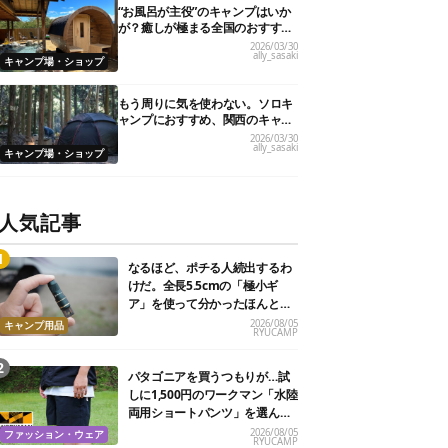
“お風呂が主役”のキャンプはいか
が？癒しが極まる全国のおすすめ
キャンプ場10選！
2026/03/30
ally_sasaki
キャンプ場・ショップ
もう周りに気を使わない。ソロキ
ャンプにおすすめ、関西のキャン
プ場21選
2026/03/30
ally_sasaki
キャンプ場・ショップ
人気記事
なるほど、ポチる人続出するわ
けだ。全長5.5cmの「極小ギ
ア」を使って分かったほんとの
魅力
2026/08/05
キャンプ用品
RYUCAMP
パタゴニアを買うつもりが…試
しに1,500円のワークマン「水陸
両用ショートパンツ」を選んだ
ら大正解だった
2026/08/05
ファッション・ウェア
RYUCAMP