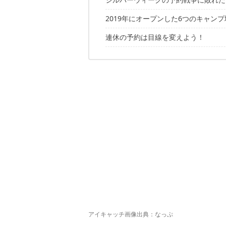
2019年にオープンした6つのキャンプ
連休の予約は目線を変えよう！
奥会津ただみの森キャンプ場（福島県
SUNSET CAMP FIELD FUJITSUKA
パラダキャンプ場（長野県）
芦安キャンプサイトNo.2（山梨県）
Snow Peak FIELD SUITE HAKUBA
瀬戸内温泉 たまの湯キャンプ場（岡
アイキャッチ画像出典：
なっぷ