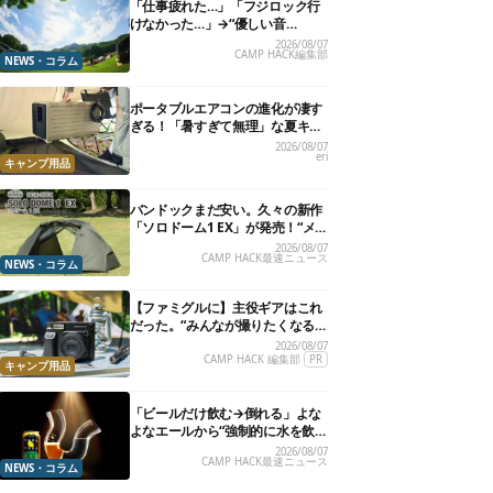
「仕事疲れた…」「フジロック行
けなかった…」→“優しい音
楽”と“大きな自然”で治癒。まだ間
2026/08/07
CAMP HACK編集部
に合います。
NEWS・コラム
ポータブルエアコンの進化が凄す
ぎる！「暑すぎて無理」な夏キャ
ンプを激変させる最新5選
2026/08/07
eri
キャンプ用品
バンドックまだ安い。久々の新作
「ソロドーム1 EX」が発売！“メ
ッシュインナー”だけでも使える
2026/08/07
CAMP HACK最速ニュース
よ【防災も◎】
NEWS・コラム
【ファミグルに】主役ギアはこれ
だった。“みんなが撮りたくなる
カメラ”が楽しすぎる！
2026/08/07
CAMP HACK 編集部
PR
キャンプ用品
「ビールだけ飲む→倒れる」よな
よなエールから“強制的に水を飲
まされる”グラスが発売
2026/08/07
CAMP HACK最速ニュース
NEWS・コラム