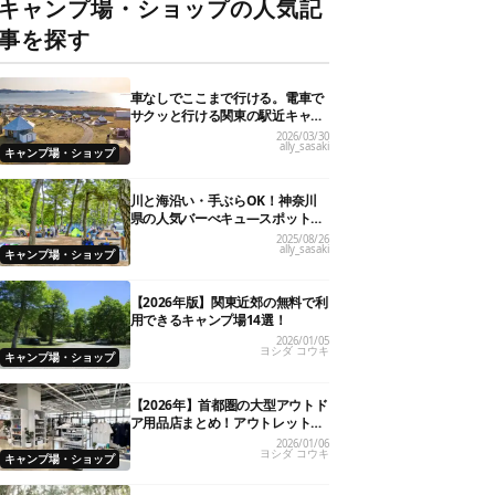
キャンプ場・ショップの人気記
事を探す
車なしでここまで行ける。電車で
サクッと行ける関東の駅近キャン
プ場18選
2026/03/30
ally_sasaki
キャンプ場・ショップ
川と海沿い・手ぶらOK！神奈川
県の人気バーべキュ―スポット20
選
2025/08/26
ally_sasaki
キャンプ場・ショップ
【2026年版】関東近郊の無料で利
用できるキャンプ場14選！
2026/01/05
ヨシダ コウキ
キャンプ場・ショップ
【2026年】首都圏の大型アウトド
ア用品店まとめ！アウトレット情
報も
2026/01/06
ヨシダ コウキ
キャンプ場・ショップ