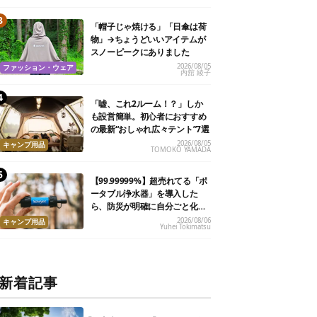
「帽子じゃ焼ける」「日傘は荷
物」→ちょうどいいアイテムが
スノーピークにありました
2026/08/05
ファッション・ウェア
内舘 綾子
「嘘、これ2ルーム！？」しか
も設営簡単。初心者におすすめ
の最新“おしゃれ広々テント”7選
2026/08/05
キャンプ用品
TOMOKO YAMADA
【99.99999%】超売れてる「ポ
ータブル浄水器」を導入した
ら、防災が明確に自分ごと化し
た
2026/08/06
キャンプ用品
Yuhei Tokimatsu
新着記事