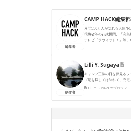
CAMP HACK編集部
月間550万人が訪れる人気No
環境省等の行政機関、「髙島屋」
テレビ『ラヴィット！』等、
編集者
CAMP HACK編集部のプ
Lilli Y. Sugaya
キャンプ三昧の日を夢見るフ
プ場を探しては訪れて、充電
Lilli Y. Sugayaのプロフィ
制作者
シルバーウィークの予約戦争に敗れた