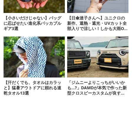
【小さいだけじゃない】バッグ
【日傘迷子さんへ】ユニクロの
に忍ばせたい進化系パッカブル
新作、遮熱・遮光・UVカット全
ギア3選
部入りで涼しい！しかも大雨OK
でコスパ良すぎた
【汗だくでも、タオルはカラッ
「ジムニーよりこっちがいいか
と】猛暑アウトドアに頼れる速
も…?」DAMDが本気で作った新
乾タオル13選
型クロスビーカスタムが良すぎ
るぞ！