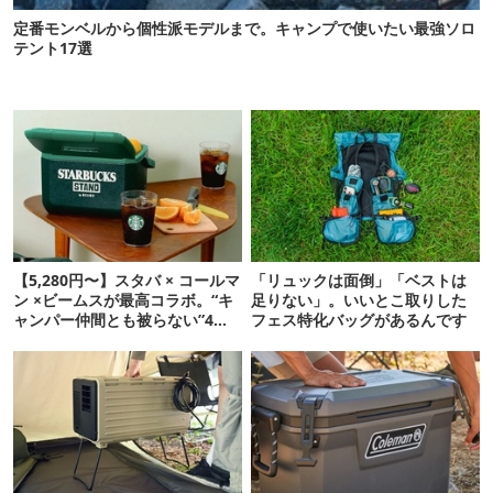
定番モンベルから個性派モデルまで。キャンプで使いたい最強ソロ
テント17選
【5,280円〜】スタバ × コールマ
「リュックは面倒」「ベストは
ン ×ビームスが最高コラボ。“キ
足りない」。いいとこ取りした
ャンパー仲間とも被らない”4ア
フェス特化バッグがあるんです
イテムを発表