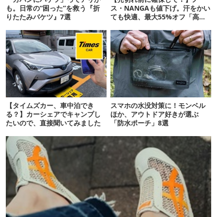
も。日常の“困った”を救う『折
ス・NANGAも値下げ。汗をかい
りたたみバケツ』7選
ても快適、最大55%オフ「高機
能ウェア」10選
【タイムズカー、車中泊でき
スマホの水没対策に！モンベル
る？】カーシェアでキャンプし
ほか、アウトドア好きが選ぶ
たいので、直接聞いてみました
「防水ポーチ」8選