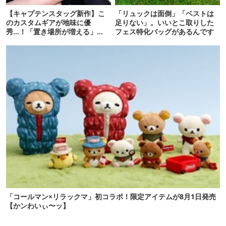
【キャプテンスタッグ新作】こ
「リュックは面倒」「ベストは
のカスタムギアが地味に優
足りない」。いいとこ取りした
秀…！「置き場所が増える」
フェス特化バッグがあるんです
「荷物が落ちない」
「コールマン×リラックマ」初コラボ！限定アイテムが8月1日発売
【かンわいぃ〜ッ】