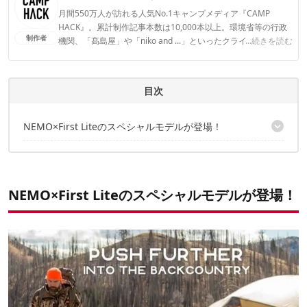
月間550万人が訪れる人気No.1キャンプメディア『CAMP
HACK』。累計制作記事本数は10,000本以上。環境省等の行政
制作者
機関、「髙島屋」や「niko and ...」といったクライアントとの
...続きを読む
連携実績多数。また、TBSテレビ『ラヴィット！』等、各メデ
ィアで登壇機会多数の編集部員も所属。
CAMP HACK編集部のプロフィール
目次
NEMO×First Liteのスペシャルモデルが登場！
リカーブ2P
コディアック2P
エンデュランス2P
NEMO×First Liteのスペシャルモデルが登場！
スターカー0
フィッロエリート フィールド
スターゲイズラグジュアリー フィールド