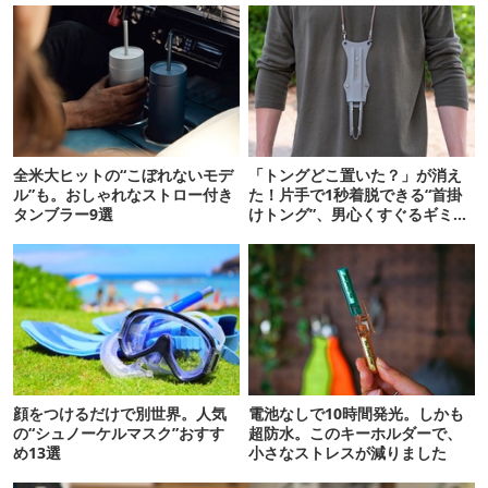
全米大ヒットの“こぼれないモデ
「トングどこ置いた？」が消え
ル”も。おしゃれなストロー付き
た！片手で1秒着脱できる“首掛
タンブラー9選
けトング”、男心くすぐるギミッ
クが最高だった
顔をつけるだけで別世界。人気
電池なしで10時間発光。しかも
の“シュノーケルマスク”おすす
超防水。このキーホルダーで、
め13選
小さなストレスが減りました