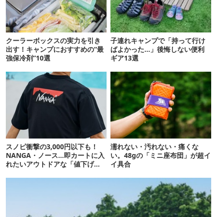
クーラーボックスの実力を引き
子連れキャンプで「持って行け
出す！キャンプにおすすめの“最
ばよかった…」後悔しない便利
強保冷剤”10選
ギア13選
スノピ衝撃の3,000円以下も！
濡れない・汚れない・痛くな
NANGA・ノース…即カートに入
い。48gの「ミニ座布団」が超イ
れたいアウトドアな「値下げ夏
イ具合
服」12選