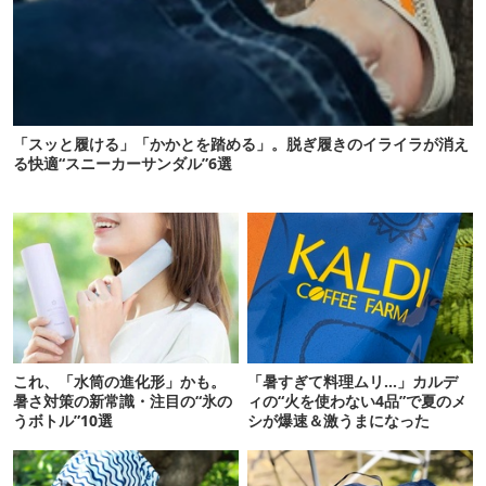
「スッと履ける」「かかとを踏める」。脱ぎ履きのイライラが消え
る快適“スニーカーサンダル”6選
これ、「水筒の進化形」かも。
「暑すぎて料理ムリ…」カルデ
暑さ対策の新常識・注目の“氷の
ィの“火を使わない4品”で夏のメ
うボトル”10選
シが爆速＆激うまになった