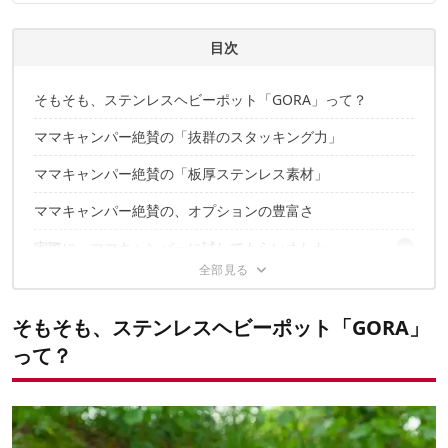
ィアで登壇機会多数の編集部員も所属。
CAMP HACK 編集部のプロフィール
目次
そもそも、ステンレスヘビーポット「GORA」って？
ママキャンパー絶賛の「抜群のスタッキング力」
ママキャンパー絶賛の「板厚ステンレス素材」
ママキャンパー絶賛の、オプションの豊富さ
実際に、ママキャンパーに試してもらいました
アウトドアだけじゃない、自宅でも使える
「もう料理用バットが要りません」
「洗い物も減るのがうれしい」
万能なアウトドアクッカー、それは「GORA」でした
そもそも、ステンレスヘビーポット「GORA」
「鍋つかみ不要の優れたリフター」
って？
「掴んだときの安定感もよく、重さが気にならない」
「もうフタの置き場に困りません」