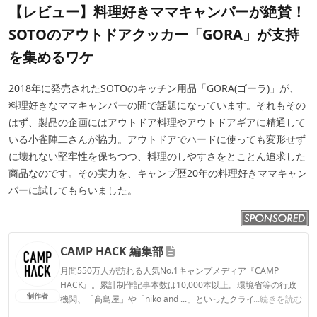
【レビュー】料理好きママキャンパーが絶賛！
SOTOのアウトドアクッカー「GORA」が支持
を集めるワケ
2018年に発売されたSOTOのキッチン用品「GORA(ゴーラ)」が、
料理好きなママキャンパーの間で話題になっています。それもその
はず、製品の企画にはアウトドア料理やアウトドアギアに精通して
いる小雀陣二さんが協力。アウトドアでハードに使っても変形せず
に壊れない堅牢性を保ちつつ、料理のしやすさをとことん追求した
商品なのです。その実力を、キャンプ歴20年の料理好きママキャン
パーに試してもらいました。
CAMP HACK 編集部
月間550万人が訪れる人気No.1キャンプメディア『CAMP
HACK』。累計制作記事本数は10,000本以上。環境省等の行政
制作者
機関、「髙島屋」や「niko and ...」といったクライアントとの
...続きを読む
連携実績多数。また、TBSテレビ『ラヴィット！』等、各メデ