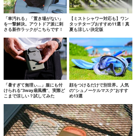
「車汚れる」「置き場がない」
【ミストシャワー対応も】ワン
を一撃解決。アウトドア派に刺
タッチタープおすすめ11選！真
さる新作ラックがこちらです！
夏も涼しい決定版
「暑すぎて無理ぃ…」服にも付
顔をつけるだけで別世界。人気
けられる“3way扇風機”、実際ど
の“シュノーケルマスク”おすす
こまで涼しい？試してみた
め13選