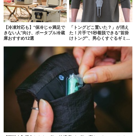
【冷凍対応も】“保冷じゃ満足で
「トングどこ置いた？」が消え
きない人”向け、ポータブル冷蔵
た！片手で1秒着脱できる“首掛
庫おすすめ12選
けトング”、男心くすぐるギミッ
クが最高だった