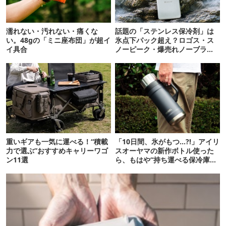
濡れない・汚れない・痛くな
話題の「ステンレス保冷剤」は
い。48gの「ミニ座布団」が超イ
氷点下パック超え？ロゴス・ス
イ具合
ノーピーク・爆売れノーブラン
ド品を比べてみた
重いギアも一気に運べる！“積載
「10日間、氷がもつ…?!」アイリ
力で選ぶ”おすすめキャリーワゴ
スオーヤマの新作ボトル使った
ン11選
ら、もはや“持ち運べる保冷庫
級”で震えた