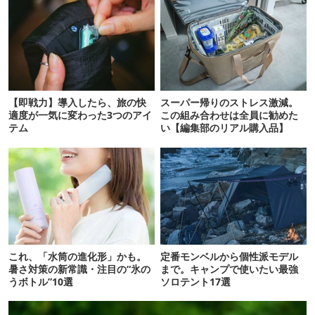
【即戦力】導入したら、旅の快
スーパー帰りのストレス激減。
適度が一気に変わった3つのアイ
この組み合わせは全員に勧めた
テム
い【編集部のリアル購入品】
これ、「水筒の進化形」かも。
定番モンベルから個性派モデル
暑さ対策の新常識・注目の“氷の
まで。キャンプで使いたい最強
うボトル”10選
ソロテント17選