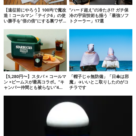
【遠征前にやろう】100均で魔改
“ハード超え”の冷たさ!? ガチ保
造！コールマン「テイク6」の使
冷の宇宙技術も揃う「最強ソフ
い勝手を“倍の倍”にする裏ワザ6
トクーラー」17選
連発
【5,280円〜】スタバ × コールマ
「帽子じゃ無防備」「日傘は邪
ン ×ビームスが最高コラボ。“キ
魔」→いいとこ取りしたのがコ
ャンパー仲間とも被らない”4ア
チラです
イテムを発表