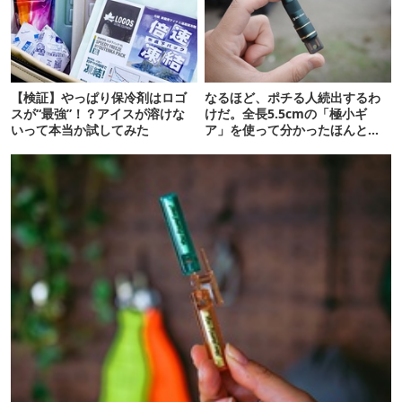
【検証】やっぱり保冷剤はロゴ
なるほど、ポチる人続出するわ
スが“最強”！？アイスが溶けな
けだ。全長5.5cmの「極小ギ
いって本当か試してみた
ア」を使って分かったほんとの
魅力