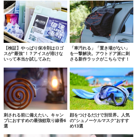
【検証】やっぱり保冷剤はロゴ
「車汚れる」「置き場がない」
スが“最強”！？アイスが溶けな
を一撃解決。アウトドア派に刺
いって本当か試してみた
さる新作ラックがこちらです！
刺される前に備えたい。キャン
顔をつけるだけで別世界。人気
プにおすすめの最強蚊取り線香6
の“シュノーケルマスク”おすす
選
め13選