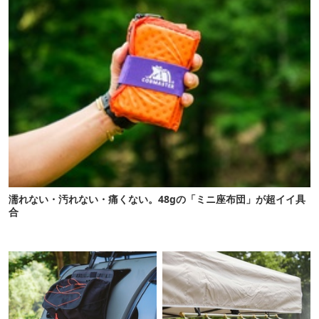
濡れない・汚れない・痛くない。48gの「ミニ座布団」が超イイ具
合