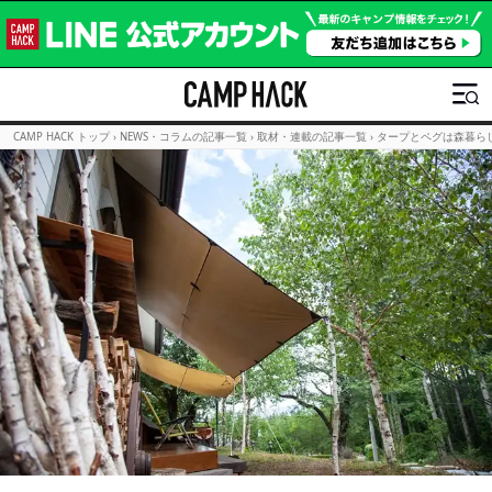
CAMP HACK トップ
›
NEWS・コラムの記事一覧
›
取材・連載の記事一覧
›
タープとペグは森