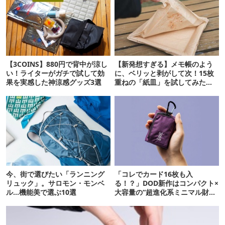
【3COINS】880円で背中が涼し
【新発想すぎる】メモ帳のよう
い！ライターがガチで試して効
に、ベリッと剥がして次！15枚
果を実感した神涼感グッズ3選
重ねの「紙皿」を試してみた
ら…
今、街で選びたい「ランニング
「コレでカード16枚も入
リュック」。サロモン・モンベ
る！？」DOD新作はコンパクト×
ル…機能美で選ぶ10選
大容量の“超進化系ミニマル財
布”だ！