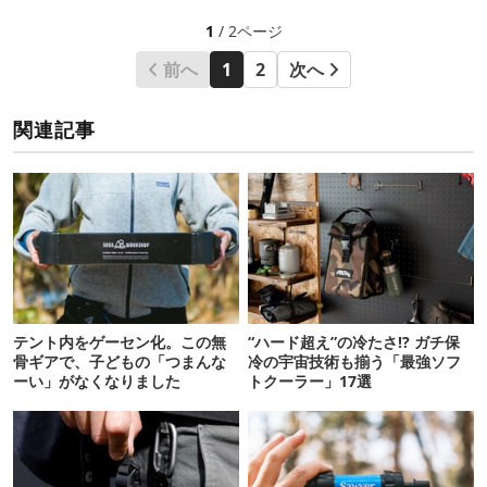
1
/ 2ページ
前へ
1
2
次へ
関連記事
テント内をゲーセン化。この無
“ハード超え”の冷たさ!? ガチ保
骨ギアで、子どもの「つまんな
冷の宇宙技術も揃う「最強ソフ
ーい」がなくなりました
トクーラー」17選