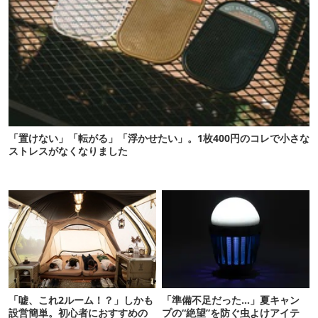
「置けない」「転がる」「浮かせたい」。1枚400円のコレで小さな
ストレスがなくなりました
「嘘、これ2ルーム！？」しかも
「準備不足だった…」夏キャン
設営簡単。初心者におすすめの
プの“絶望”を防ぐ虫よけアイテ