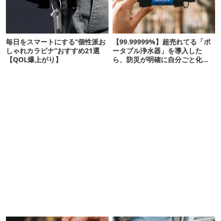
毎日をスマートにする“個性派お
【99.99999%】超売れてる「ポ
しゃれカラビナ”おすすめ21選
ータブル浄水器」を導入した
【QOL爆上がり】
ら、防災が明確に自分ごと化し
た