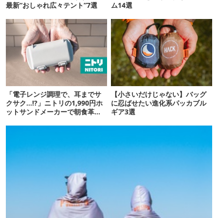
最新“おしゃれ広々テント”7選
ム14選
「電子レンジ調理で、耳までサ
【小さいだけじゃない】バッグ
クサク…!?」ニトリの1,990円ホ
に忍ばせたい進化系パッカブル
ットサンドメーカーで朝食革命
ギア3選
が起きた