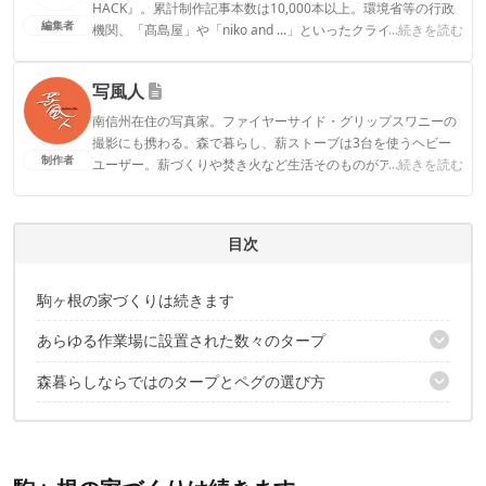
HACK』。累計制作記事本数は10,000本以上。環境省等の行政
編集者
機関、「髙島屋」や「niko and ...」といったクライアントとの
...続きを読む
連携実績多数。また、TBSテレビ『ラヴィット！』等、各メデ
ィアで登壇機会多数の編集部員も所属。
写風人
CAMP HACK編集部のプロフィール
南信州在住の写真家。ファイヤーサイド・グリップスワニーの
撮影にも携わる。森で暮らし、薪ストーブは3台を使うヘビー
制作者
ユーザー。薪づくりや焚き火など生活そのものがアウトドアラ
...続きを読む
イフ。
写風人のプロフィール
目次
駒ヶ根の家づくりは続きます
あらゆる作業場に設置された数々のタープ
森暮らしならではのタープとペグの選び方
白樺の枝をポール代わりに
火まわりにはとりわけタフな難燃タープをチョイス
愛用ペグは約50本