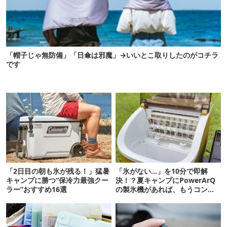
「帽子じゃ無防備」「日傘は邪魔」→いいとこ取りしたのがコチラ
です
「2日目の朝も氷が残る！」猛暑
「氷がない…」を10分で即解
キャンプに勝つ“保冷力最強クー
決！？夏キャンプにPowerArQ
ラー”おすすめ16選
の製氷機があれば、もうコンビ
ニ走らなくていいぞ