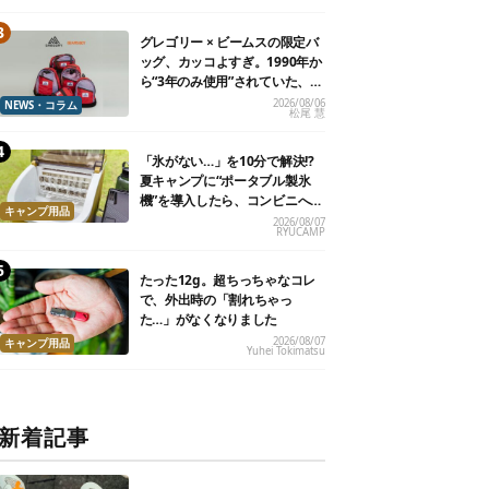
グレゴリー × ビームスの限定バ
ッグ、カッコよすぎ。1990年か
ら“3年のみ使用”されていた、紫
タグが復活
2026/08/06
NEWS・コラム
松尾 慧
「氷がない…」を10分で解決!?
夏キャンプに“ポータブル製氷
機”を導入したら、コンビニへ走
キャンプ用品
る必要がなくなった
2026/08/07
RYUCAMP
たった12g。超ちっちゃなコレ
で、外出時の「割れちゃっ
た…」がなくなりました
2026/08/07
キャンプ用品
Yuhei Tokimatsu
新着記事