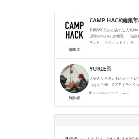
CAMP HACK編集部
月間550万人が訪れる人気No
環境省等の行政機関、「髙島屋」
テレビ『ラヴィット！』等、
編集者
CAMP HACK編集部のプ
YURIE
大好きな自然と触れ合うため
山などの他、DIYアイテム
YURIEのプロフィール
制作者
北海道ロードトリップはまだまだ続き