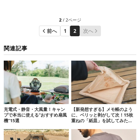
2
/ 2ページ
前へ
1
2
次へ
関連記事
充電式・静音・大風量！キャン
【新発想すぎる】メモ帳のよう
プで本当に使える“おすすめ扇風
に、ベリッと剥がして次！15枚
機”15選
重ねの「紙皿」を試してみた
ら…