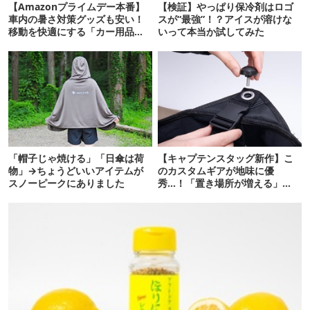
【Amazonプライムデー本番】
【検証】やっぱり保冷剤はロゴ
車内の暑さ対策グッズも安い！
スが“最強”！？アイスが溶けな
移動を快適にする「カー用品」
いって本当か試してみた
12選
「帽子じゃ焼ける」「日傘は荷
【キャプテンスタッグ新作】こ
物」→ちょうどいいアイテムが
のカスタムギアが地味に優
スノーピークにありました
秀…！「置き場所が増える」
「荷物が落ちない」