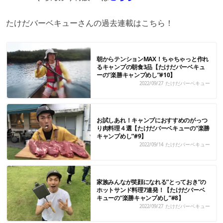
たけだバーベキューさんの過去連載はこちら！
朝からテンションMAX！ちゃちゃっと作れ
るキャンプの朝食3品【たけだバーベキュ
ーの“楽勝キャンプめし”#10】
2022/09/27
たけだバーベキュー
お試しあれ！キャンプにおすすめのがっつ
り肉料理４選【たけだバーベキューの“楽勝
キャンプめし”#9】
2022/09/14
たけだバーベキュー
家族みんなが笑顔になれる”とっておき”の
ホットサンド料理7連発！【たけだバーベ
キューの“楽勝キャンプめし”#8】
2022/09/27
たけだバーベキュー