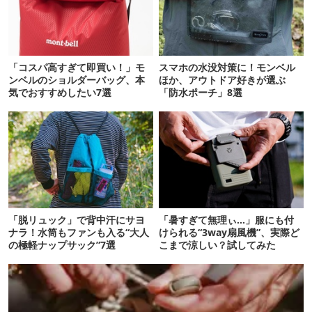
「コスパ高すぎて即買い！」モ
スマホの水没対策に！モンベル
ンベルのショルダーバッグ、本
ほか、アウトドア好きが選ぶ
気でおすすめしたい7選
「防水ポーチ」8選
「脱リュック」で背中汗にサヨ
「暑すぎて無理ぃ…」服にも付
ナラ！水筒もファンも入る“大人
けられる“3way扇風機”、実際ど
の極軽ナップサック”7選
こまで涼しい？試してみた