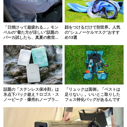
「日焼けって超疲れる…」モン
顔をつけるだけで別世界。人気
ベルの“着た方が涼しい”話題の
の“シュノーケルマスク”おすす
パーカ試したら、真夏の救世主
め13選
だった
話題の「ステンレス保冷剤」は
「リュックは面倒」「ベストは
氷点下パック超え？ロゴス・ス
足りない」。いいとこ取りした
ノーピーク・爆売れノーブラン
フェス特化バッグがあるんです
ド品を比べてみた