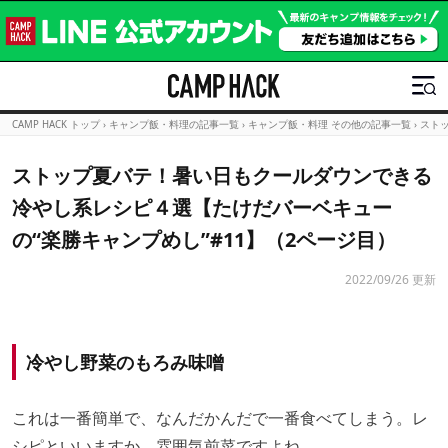
CAMP HACK トップ
›
キャンプ飯・料理の記事一覧
›
キャンプ飯・料理 その他の記事一覧
›
スト
ストップ夏バテ！暑い日もクールダウンできる
冷やし系レシピ４選【たけだバーベキュー
の“楽勝キャンプめし”#11】（2ページ目）
2022/09/26 更新
冷やし野菜のもろみ味噌
これは一番簡単で、なんだかんだで一番食べてしまう。レ
シピといいますか、雰囲気前菜ですよね。