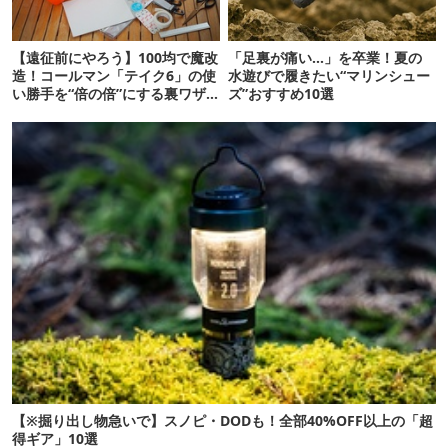
【遠征前にやろう】100均で魔改
「足裏が痛い…」を卒業！夏の
造！コールマン「テイク6」の使
水遊びで履きたい“マリンシュー
い勝手を“倍の倍”にする裏ワザ6
ズ”おすすめ10選
連発
【※掘り出し物急いで】スノピ・DODも！全部40%OFF以上の「超
得ギア」10選