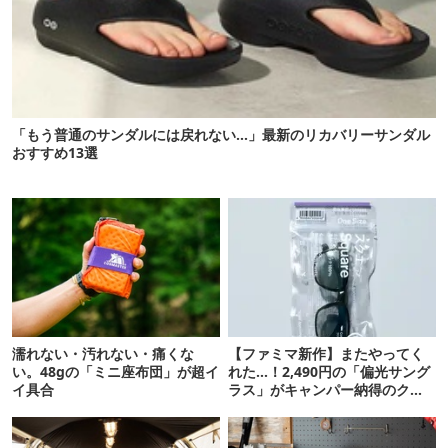
「もう普通のサンダルには戻れない…」最新のリカバリーサンダル
おすすめ13選
濡れない・汚れない・痛くな
【ファミマ新作】またやってく
い。48gの「ミニ座布団」が超イ
れた…！2,490円の「偏光サング
イ具合
ラス」がキャンパー納得のクオ
リティ