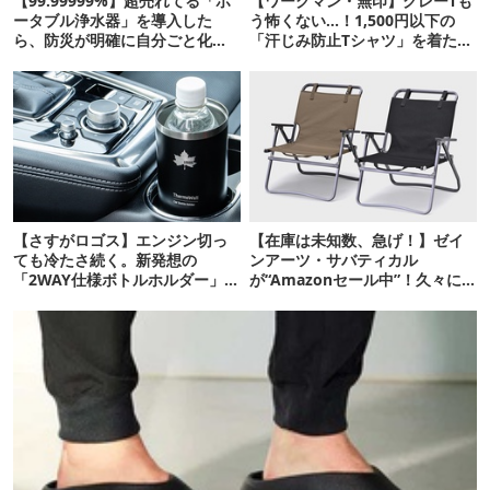
【99.99999%】超売れてる「ポ
【ワークマン・無印】グレーTも
ータブル浄水器」を導入した
う怖くない…！1,500円以下の
ら、防災が明確に自分ごと化し
「汗じみ防止Tシャツ」を着たら
た
期待以上だった
【さすがロゴス】エンジン切っ
【在庫は未知数、急げ！】ゼイ
ても冷たさ続く。新発想の
ンアーツ・サバティカル
「2WAY仕様ボトルホルダー」が
が“Amazonセール中”！久々に
頼りになります
タープも買おうかな…