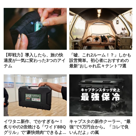
【即戦力】導入したら、旅の快
「嘘、これ2ルーム！？」しかも
適度が一気に変わった3つのアイ
設営簡単。初心者におすすめの
テム
最新“おしゃれ広々テント”7選
イワタニ新作、でかすぎる〜！
キャプスタの新作クーラー、“最
炙りやの2倍焼ける「ワイドBBQ
強”で1万円台から。「コレで良
グリル」で“豪快焼肉”できるよ
いんだよ」の嵐