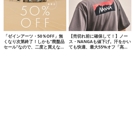
「ゼインアーツ・50％OFF」無
【売切れ前に確保して！】ノー
くなり次第終了！しかも“廃盤品
ス・NANGAも値下げ。汗をかい
セール”なので、二度と買えない
ても快適、最大55%オフ「高機
かも【8月4日から】
能ウェア」10選