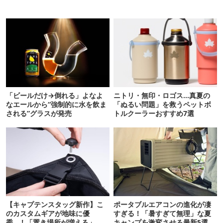
「ビールだけ→倒れる」よなよ
ニトリ・無印・ロゴス…真夏の
なエールから“強制的に水を飲ま
「ぬるい問題」を救うペットボ
される”グラスが発売
トルクーラーおすすめ7選
【キャプテンスタッグ新作】こ
ポータブルエアコンの進化が凄
のカスタムギアが地味に優
すぎる！「暑すぎて無理」な夏
秀…！「置き場所が増える」
キャンプを激変させる最新5選