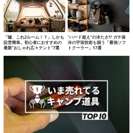
「嘘、これ2ルーム！？」しかも
“ハード超え”の冷たさ!? ガチ保
設営簡単。初心者におすすめの
冷の宇宙技術も揃う「最強ソフ
最新“おしゃれ広々テント”7選
トクーラー」17選