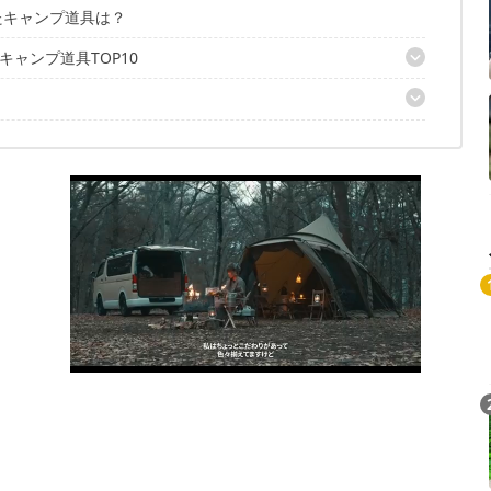
したキャンプ道具は？
ャンプ道具TOP10
ェア」
ist Case ＋Hold.（iPhone 8/7専用）」
SION ST-330」
ストリングライトLED」
イフ 」
トスライドロックカラビナ」
ー4プラス」
リファイヤーボトル」
ト」