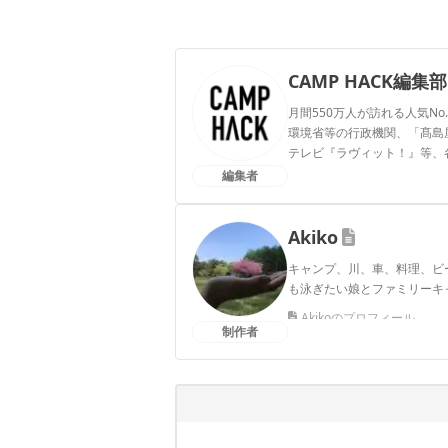
CAMP HACK編集部
月間550万人が訪れる人気No
環境省等の行政機関、「髙島屋」
テレビ『ラヴィット！』等、
編集者
CAMP HACK編集部のプ
Akiko
キャンプ、川、車、料理、ビ
も泳ぎたい娘とファミリーキ
Akikoのプロフィール
制作者