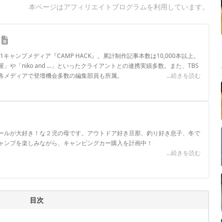
本ページはアフィリエイトプログラムを利用しています。
.1キャンプメディア『CAMP HACK』。累計制作記事本数は10,000本以上。
や「niko and ...」といったクライアントとの連携実績多数。また、TBS
各メディアで登壇機会多数の編集部員も所属。
...続きを読む
ロフィール
ールが大好き！な２児の母です。アウトドア好き旦那、釣り好き息子、冬で
ャンプを楽しみながら、キャンピングカー購入を計画中！
...続きを読む
目次