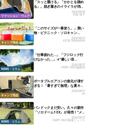
「スッと履ける」「かかとを踏め
る」。脱ぎ履きのイライラが消え
る快適“スニーカーサンダル”6選
2026/08/08
内舘 綾子
ファッション・ウェア
「このサイズが一番使う。」買い
物・ピクニック・ソロキャン
に“ちょうどいい”小型クーラーボ
2026/08/07
KOTA TAKAHASHI
ックス13選
キャンプ用品
「仕事疲れた…」「フジロック行
けなかった…」→“優しい音
楽”と“大きな自然”で治癒。まだ間
2026/08/07
CAMP HACK編集部
に合います。
NEWS・コラム
ポータブルエアコンの進化が凄す
ぎる！「暑すぎて無理」な夏キャ
ンプを激変させる最新5選
2026/08/07
eri
キャンプ用品
バンドックまだ安い。久々の新作
「ソロドーム1 EX」が発売！“メ
ッシュインナー”だけでも使える
2026/08/07
CAMP HACK最速ニュース
よ【防災も◎】
NEWS・コラム