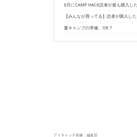
6月にCAMP HACK読者が最も購入
【みんなが買ってる】読者が購入したキ
夏キャンプの準備、OK？
10位：コールマン「インフィニティチ
9位：ROOT CO. 「Gravity Shock Res
直近三ヶ月の月間ランキングはこちら
8位：SOTO「レギュレーターストーブFU
7位：ベアボーンズリビング「エジソン
6位：ユニフレーム「ギザ刃キャンプナ
5位：ナイトアイズ「360°マグネッ
4位：ヘルスポート「ギムレファミリ
3位：グレイル「UL.ウォーターピュ
2位：WAQ「LEDランタン」
1位：ソロストーブ「レンジャーキッ
アイキャッチ画像：編集部