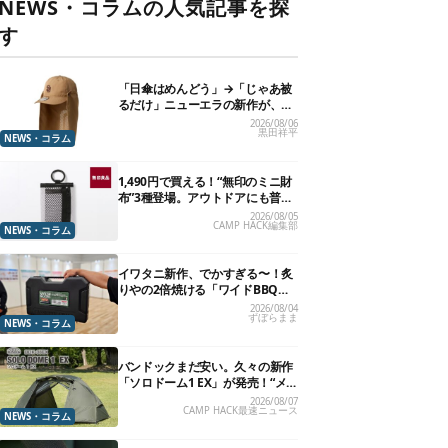
NEWS・コラムの人気記事を探
す
「日傘はめんどう」→「じゃあ被
るだけ」ニューエラの新作が、真
夏に照準合わせてます
2026/08/06
黒田祥平
NEWS・コラム
1,490円で買える！“無印のミニ財
布”3種登場。アウトドアにも普段
使いにもいいかも
2026/08/05
CAMP HACK編集部
NEWS・コラム
イワタニ新作、でかすぎる〜！炙
りやの2倍焼ける「ワイドBBQグ
リル」で“豪快焼肉”できるよ【再
2026/08/04
ずぼらまま
販開始】
NEWS・コラム
バンドックまだ安い。久々の新作
「ソロドーム1 EX」が発売！“メ
ッシュインナー”だけでも使える
2026/08/07
CAMP HACK最速ニュース
よ【防災も◎】
NEWS・コラム