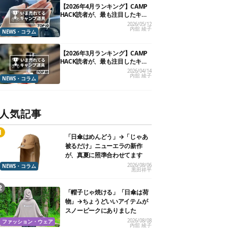
【2026年4月ランキング】CAMP
HACK読者が、最も注目したキャ
ンプ道具TOP10
2026/05/12
内舘 綾子
NEWS・コラム
【2026年3月ランキング】CAMP
HACK読者が、最も注目したキャ
ンプ道具TOP10
2026/04/14
内舘 綾子
NEWS・コラム
人気記事
「日傘はめんどう」→「じゃあ
被るだけ」ニューエラの新作
が、真夏に照準合わせてます
2026/08/06
NEWS・コラム
黒田祥平
「帽子じゃ焼ける」「日傘は荷
物」→ちょうどいいアイテムが
スノーピークにありました
2026/08/08
ファッション・ウェア
内舘 綾子