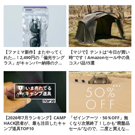
【ファミマ新作】またやってく
【マジで】テントは“今日が買い
れた…！2,490円の「偏光サング
時”です！Amazonセール中の良
ラス」がキャンパー納得のクオ
コスパ品15選
リティ
【2026年7月ランキング】CAMP
「ゼインアーツ・50％OFF」無
HACK読者が、最も注目したキャ
くなり次第終了！しかも“廃盤品
ンプ道具TOP10
セール”なので、二度と買えない
かも【8月4日から】