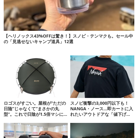
【ヘリノックス43%OFFは驚き！】スノピ・テンマクも。セール中
の「見逃せないキャンプ道具」12選
ロゴスがすごい。屋根が“ただの
スノピ衝撃の3,000円以下も！
日陰”じゃなくて“まさかの丸
NANGA・ノース…即カートに入
型”。これで日陰が1.5倍マシに
れたいアウトドアな「値下げ夏
なる新作タープです
服」12選