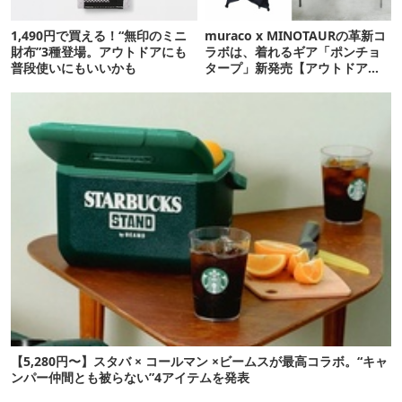
1,490円で買える！“無印のミニ
muraco x MINOTAURの革新コ
財布”3種登場。アウトドアにも
ラボは、着れるギア「ポンチョ
普段使いにもいいかも
タープ」新発売【アウトドア通
信.169】
【5,280円〜】スタバ × コールマン ×ビームスが最高コラボ。“キャ
ンパー仲間とも被らない”4アイテムを発表