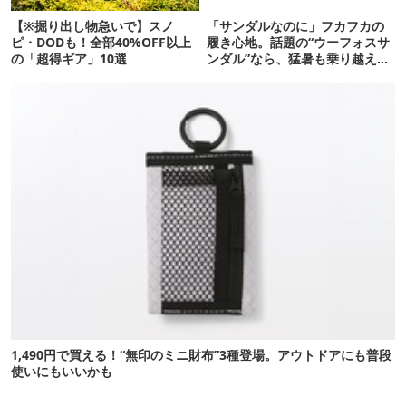
【※掘り出し物急いで】スノ
「サンダルなのに」フカフカの
ピ・DODも！全部40%OFF以上
履き心地。話題の“ウーフォスサ
の「超得ギア」10選
ンダル”なら、猛暑も乗り越えら
れるかも
1,490円で買える！“無印のミニ財布”3種登場。アウトドアにも普段
使いにもいいかも