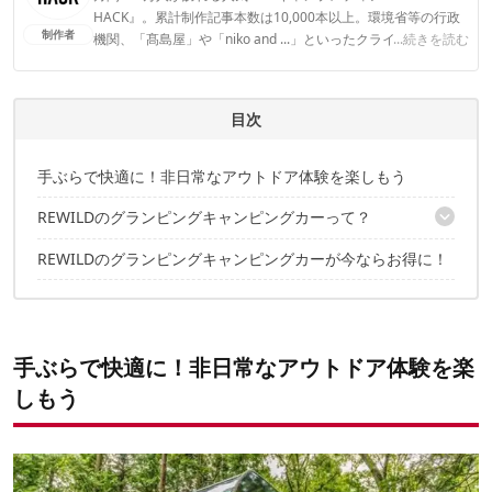
HACK』。累計制作記事本数は10,000本以上。環境省等の行政
制作者
機関、「髙島屋」や「niko and ...」といったクライアントとの
...続きを読む
連携実績多数。また、TBSテレビ『ラヴィット！』等、各メデ
ィアで登壇機会多数の編集部員も所属。
CAMP HACK編集部のプロフィール
目次
手ぶらで快適に！非日常なアウトドア体験を楽しもう
REWILDのグランピングキャンピングカーって？
REWILDのグランピングキャンピングカーが今ならお得に！
キャンプ道具一式が積載してあるので手ぶらでOK！
SNS映え間違いなしのオンリーワンデザイン
手ぶらで快適に！非日常なアウトドア体験を楽
しもう