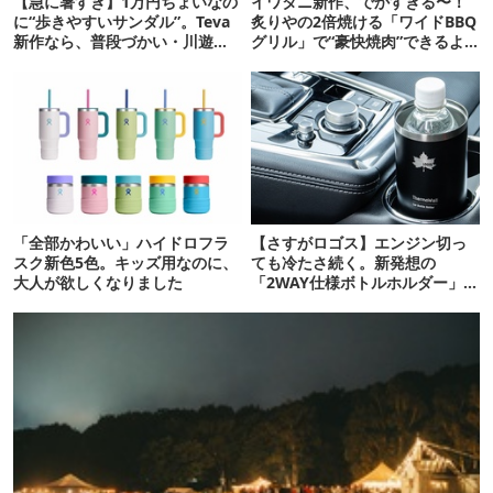
【急に暑すぎ】1万円ちょいなの
イワタニ新作、でかすぎる〜！
に“歩きやすいサンダル”。Teva
炙りやの2倍焼ける「ワイドBBQ
新作なら、普段づかい・川遊
グリル」で“豪快焼肉”できるよ
び・登山もOK！
【再販開始】
「全部かわいい」ハイドロフラ
【さすがロゴス】エンジン切っ
スク新色5色。キッズ用なのに、
ても冷たさ続く。新発想の
大人が欲しくなりました
「2WAY仕様ボトルホルダー」が
頼りになります