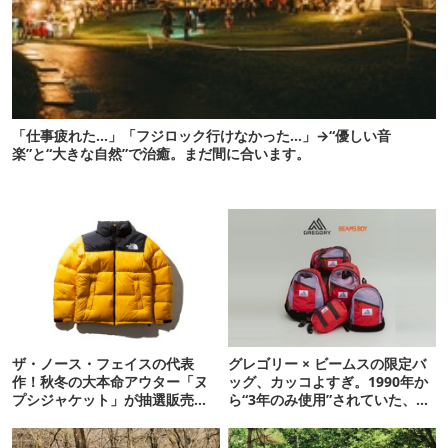
「仕事疲れた…」「フジロック行けなかった…」→“優しい音
楽”と“大きな自然”で治癒。まだ間に合います。
ザ・ノース・フェイスの代表
グレゴリー × ビームスの限定バ
作！秋冬の大本命アウター「ヌ
ッグ、カッコよすぎ。1990年か
プシジャケット」が抽選販売受
ら“3年のみ使用”されていた、紫
付中【アウトドア通信.459】
タグが復活