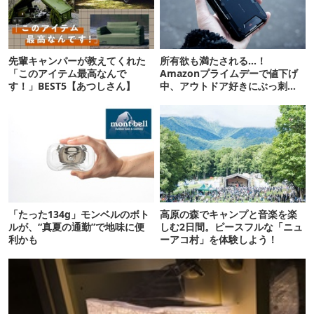
先輩キャンパーが教えてくれた
所有欲も満たされる…！
「このアイテム最高なんで
Amazonプライムデーで値下げ
す！」BEST5【あつしさん】
中、アウトドア好きにぶっ刺さ
る「便利ガジェット」8選
「たった134g」モンベルのボト
高原の森でキャンプと音楽を楽
ルが、“真夏の通勤”で地味に便
しむ2日間。ピースフルな「ニュ
利かも
ーアコ村」を体験しよう！