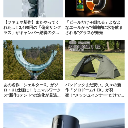
【ファミマ新作】またやってく
「ビールだけ→倒れる」よなよ
れた…！2,490円の「偏光サング
なエールから“強制的に水を飲ま
ラス」がキャンパー納得のクオ
される”グラスが発売
リティ
あの名作「シェルターG」がソ
バンドックまだ安い。久々の新
ロ・UL仕様に！ミニマルワーク
作「ソロドーム1 EX」が発
ス“新作3テント”の進化が見逃せ
売！“メッシュインナー”だけで
ない
も使えるよ【防災も◎】