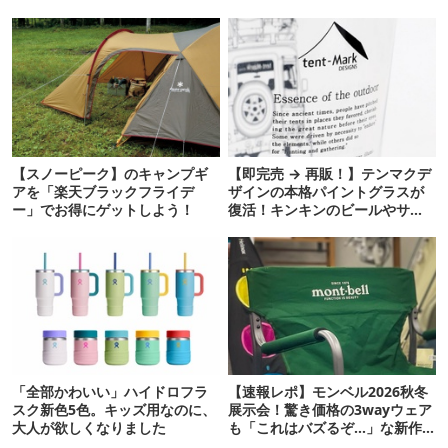
【スノーピーク】のキャンプギ
【即完売 → 再販！】テンマクデ
アを「楽天ブラックフライデ
ザインの本格パイントグラスが
ー」でお得にゲットしよう！
復活！キンキンのビールやサワ
ーに最高
「全部かわいい」ハイドロフラ
【速報レポ】モンベル2026秋冬
スク新色5色。キッズ用なのに、
展示会！驚き価格の3wayウェア
大人が欲しくなりました
も「これはバズるぞ…」な新作
10選