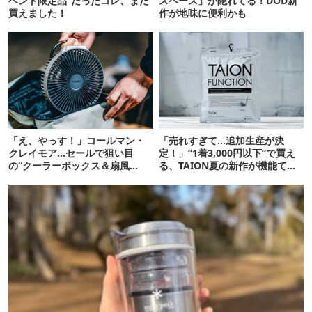
ベント限定品”だったコレ、まだ
スペース」が隠れてる！DOD新
買えました！
作が地味に便利かも
「え、やっす！」コールマン・
「売れすぎて…追加生産が決
クレイモア…セールで狙い目
定！」“1着3,000円以下”で買え
の“クーラーボックス＆扇風
る、TAION夏の新作が機能てん
機”12選
こ盛りです