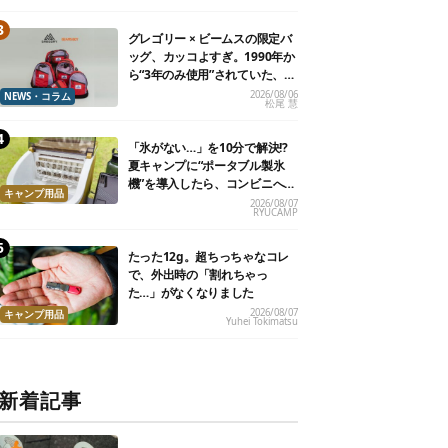
グレゴリー × ビームスの限定バ
ッグ、カッコよすぎ。1990年か
ら“3年のみ使用”されていた、紫
タグが復活
2026/08/06
NEWS・コラム
松尾 慧
「氷がない…」を10分で解決!?
夏キャンプに“ポータブル製氷
機”を導入したら、コンビニへ走
キャンプ用品
る必要がなくなった
2026/08/07
RYUCAMP
たった12g。超ちっちゃなコレ
で、外出時の「割れちゃっ
た…」がなくなりました
2026/08/07
キャンプ用品
Yuhei Tokimatsu
新着記事