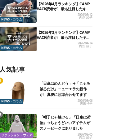
【2026年4月ランキング】CAMP
HACK読者が、最も注目したキャ
ンプ道具TOP10
2026/05/12
内舘 綾子
NEWS・コラム
【2026年3月ランキング】CAMP
HACK読者が、最も注目したキャ
ンプ道具TOP10
2026/04/14
内舘 綾子
NEWS・コラム
人気記事
「日傘はめんどう」→「じゃあ
被るだけ」ニューエラの新作
が、真夏に照準合わせてます
2026/08/06
NEWS・コラム
黒田祥平
「帽子じゃ焼ける」「日傘は荷
物」→ちょうどいいアイテムが
スノーピークにありました
2026/08/05
ファッション・ウェア
内舘 綾子