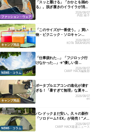
「スッと履ける」「かかとを踏め
る」。脱ぎ履きのイライラが消え
る快適“スニーカーサンダル”6選
2026/08/07
内舘 綾子
ファッション・ウェア
「このサイズが一番使う。」買い
物・ピクニック・ソロキャン
に“ちょうどいい”小型クーラーボ
2026/08/07
KOTA TAKAHASHI
ックス13選
キャンプ用品
「仕事疲れた…」「フジロック行
けなかった…」→“優しい音
楽”と“大きな自然”で治癒。まだ間
2026/08/07
CAMP HACK編集部
に合います。
NEWS・コラム
ポータブルエアコンの進化が凄す
ぎる！「暑すぎて無理」な夏キャ
ンプを激変させる最新5選
2026/08/07
eri
キャンプ用品
バンドックまだ安い。久々の新作
「ソロドーム1 EX」が発売！“メ
ッシュインナー”だけでも使える
2026/08/07
CAMP HACK最速ニュース
よ【防災も◎】
NEWS・コラム