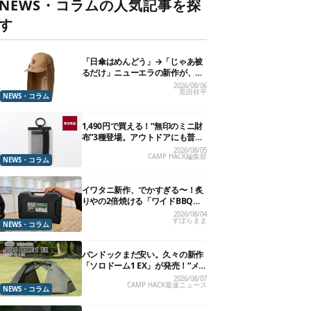
NEWS・コラムの人気記事を探
す
「日傘はめんどう」→「じゃあ被
るだけ」ニューエラの新作が、真
夏に照準合わせてます
2026/08/06
黒田祥平
NEWS・コラム
1,490円で買える！“無印のミニ財
布”3種登場。アウトドアにも普段
使いにもいいかも
2026/08/05
CAMP HACK編集部
NEWS・コラム
イワタニ新作、でかすぎる〜！炙
りやの2倍焼ける「ワイドBBQグ
リル」で“豪快焼肉”できるよ【再
2026/08/04
ずぼらまま
販開始】
NEWS・コラム
バンドックまだ安い。久々の新作
「ソロドーム1 EX」が発売！“メ
ッシュインナー”だけでも使える
2026/08/07
CAMP HACK最速ニュース
よ【防災も◎】
NEWS・コラム