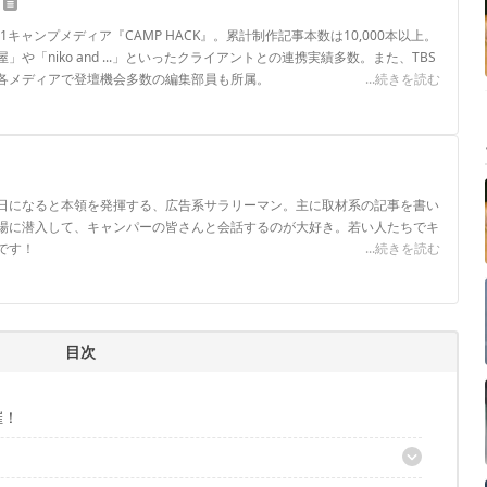
.1キャンプメディア『CAMP HACK』。累計制作記事本数は10,000本以上。
や「niko and ...」といったクライアントとの連携実績多数。また、TBS
各メディアで登壇機会多数の編集部員も所属。
...続きを読む
ロフィール
日になると本領を発揮する、広告系サラリーマン。主に取材系の記事を書い
場に潜入して、キャンパーの皆さんと会話するのが大好き。若い人たちでキ
です！
...続きを読む
目次
催！