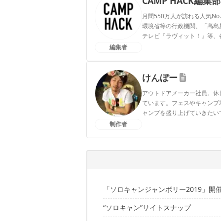
CAMP HACK編集部
月間550万人が訪れる人気No
環境省等の行政機関、「髙島屋」
テレビ『ラヴィット！』等、
編集者
CAMP HACK編集部のプ
けんぼー
アウトドアメーカー社員。休
ています。フェスやキャンプ
ャンプを盛り上げていきたい
制作者
けんぼーのプロフィール
「ソロキャンジャンボリー2019」開
“ソロキャン”サイトスナップ