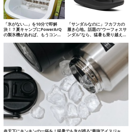
「氷がない…」を10分で即解
「サンダルなのに」フカフカの
決！？夏キャンプにPowerArQ
履き心地。話題の“ウーフォスサ
の製氷機があれば、もうコンビ
ンダル”なら、猛暑も乗り越えら
ニ走らなくていいぞ
れるかも
炎天下にキンキンの一杯を！猛暑でも氷が残る“最強アイスジャ