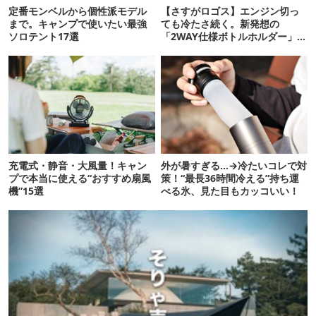
定番モンベルから個性派モデル
【さすがロゴス】エンジン切っ
まで。キャンプで使いたい最強
ても冷たさ続く。新発想の
ソロテント17選
「2WAY仕様ボトルホルダー」が
頼りになります
充電式・静音・大風量！キャン
外が暑すぎる…→冷たいコレで対
プで本当に使える“おすすめ扇風
策！“最長36時間冷える”持ち運
機”15選
べる氷、見た目もカッコいい！