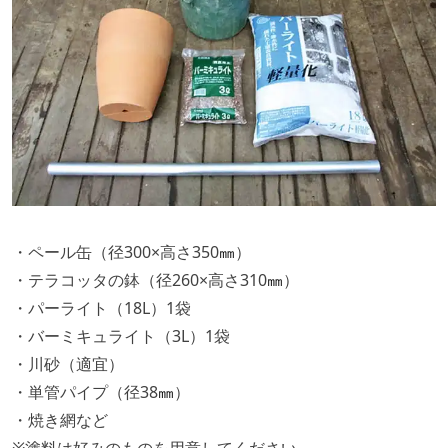
・ペール缶（径300×高さ350
㎜
）
・テラコッタの鉢（径260×高さ310
㎜
）
・パーライト（18L）1袋
・バーミキュライト（3L）1袋
・川砂（適宜）
・単管パイプ（径38
㎜
）
・焼き網など
※塗料は好みのものを用意してください。