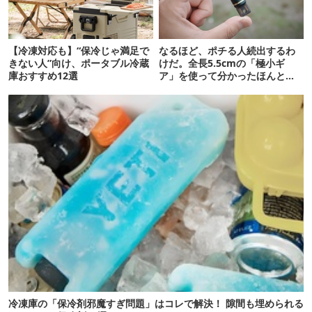
【冷凍対応も】“保冷じゃ満足で
なるほど、ポチる人続出するわ
きない人”向け、ポータブル冷蔵
けだ。全長5.5cmの「極小ギ
庫おすすめ12選
ア」を使って分かったほんとの
魅力
冷凍庫の「保冷剤邪魔すぎ問題」はコレで解決！ 隙間も埋められる