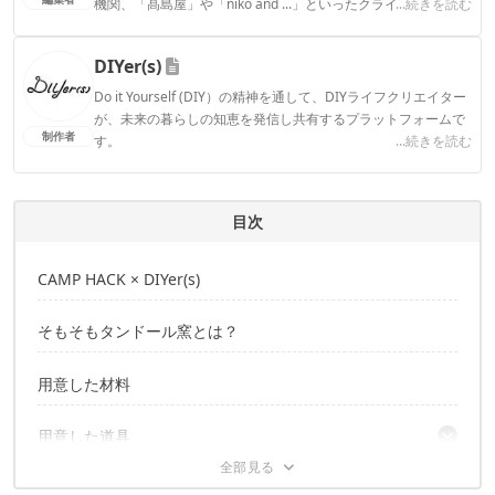
機関、「髙島屋」や「niko and ...」といったクライアントとの
...続きを読む
連携実績多数。また、TBSテレビ『ラヴィット！』等、各メデ
ィアで登壇機会多数の編集部員も所属。
DIYer(s)
CAMP HACK編集部のプロフィール
Do it Yourself (DIY）の精神を通して、DIYライフクリエイター
が、未来の暮らしの知恵を発信し共有するプラットフォームで
制作者
す。
...続きを読む
DIYer(s)のプロフィール
目次
CAMP HACK × DIYer(s)
そもそもタンドール窯とは？
用意した材料
用意した道具
STEP.01 ペール缶を好きなデザインに塗装する