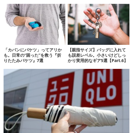
ニ走らなくていいぞ
「カバンにバケツ」ってアリか
【親指サイズ】バッグに入れて
も。日常の“困った”を救う『折
も誤差レベル。小さいけどしっ
りたたみバケツ』7選
かり実用的なギア5選【Part.6】