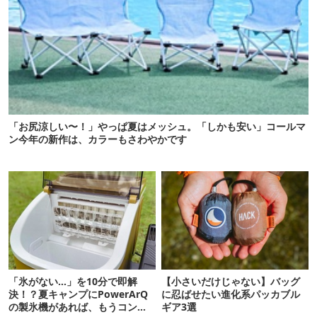
「お尻涼しい〜！」やっぱ夏はメッシュ。「しかも安い」コールマ
ン今年の新作は、カラーもさわやかです
「氷がない…」を10分で即解
【小さいだけじゃない】バッグ
決！？夏キャンプにPowerArQ
に忍ばせたい進化系パッカブル
の製氷機があれば、もうコンビ
ギア3選