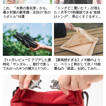
これ、「水筒の進化形」かも。
「トングどこ置いた？」が消え
暑さ対策の新常識・注目の“氷の
た！片手で1秒着脱できる“首掛
うボトル”10選
けトング”、男心くすぐるギミッ
クが最高だった
【1ヶ月レビュー】アプデした夏
【新発想すぎる】メモ帳のよう
特化「サンダル」。旅行で使っ
に、ベリッと剥がして次！15枚
てわかった6つの魅力と1つの注
重ねの「紙皿」を試してみた
意点
ら…