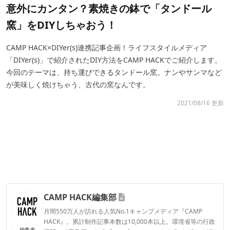
意外にカンタン？素焼きの鉢で「タンドール
窯」をDIYしちゃおう！
CAMP HACK×DIYer(s)連携記事企画！ライフスタイルメディア
「DIYer(s)」で紹介されたDIY方法をCAMP HACKでご紹介します。
今回のテーマは、持ち運びできるタンドール窯。ナンやサンマなど
が美味しく焼けちゃう、古代の窯なんです。
2021/08/16 更新
CAMP HACK編集部
月間550万人が訪れる人気No.1キャンプメディア『CAMP
HACK』。累計制作記事本数は10,000本以上。環境省等の行政
編集者