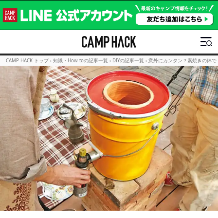
CAMP HACK トップ
›
知識・How toの記事一覧
›
DIYの記事一覧
›
意外にカンタン？素焼きの鉢で「