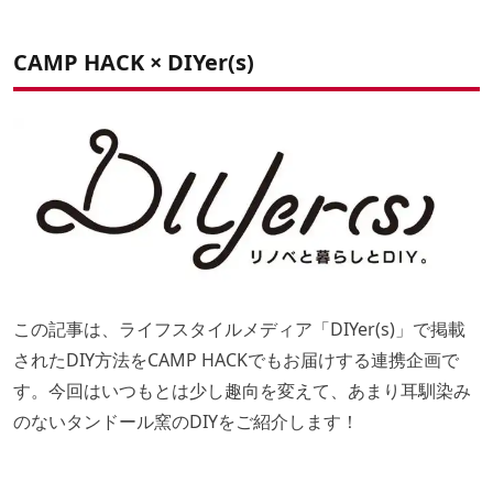
STEP.02 断熱材をブレンドする
STEP.03 ペール缶のフタを丸く切り抜く
CAMP HACK ×
DIYer(s)
STEP.04 素焼きの鉢をカットする
STEP.05 単管パイプで空気調整口を作る
STEP.06 素焼きの鉢に穴をあける
STEP.07 各部材を組み立てる
番外編 窯の火入れからナン作り
この記事は、ライフスタイルメディア「
DIYer(s)
」で掲載
されたDIY方法をCAMP HACKでもお届けする連携企画で
す。今回はいつもとは少し趣向を変えて、あまり耳馴染み
のないタンドール窯のDIYをご紹介します！