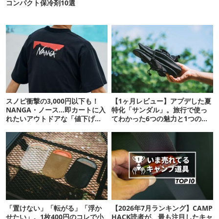
コンパクト保冷剤10選
スノピ衝撃の3,000円以下も！
【1ヶ月レビュー】アプデした夏
NANGA・ノース…即カートに入
特化「サンダル」。旅行で使っ
れたいアウトドアな「値下げ夏
てわかった6つの魅力と1つの注
服」12選
意点
「置けない」「転がる」「浮か
【2026年7月ランキング】CAMP
せたい」。1枚400円のコレで小
HACK読者が、最も注目したキャ