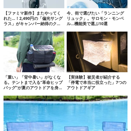
【ファミマ新作】またやってく
今、街で選びたい「ランニング
れた…！2,490円の「偏光サング
リュック」。サロモン・モンベ
ラス」がキャンパー納得のクオ
ル…機能美で選ぶ10選
リティ
「重い」「背中暑い」がなくな
【実体験】被災者が紹介する
る。テントまで入る“革命ヒップ
「停電で本当に役立った」7つの
バッグ”が夏のアウトドアを身軽
アウトドアギア
にしてくれた