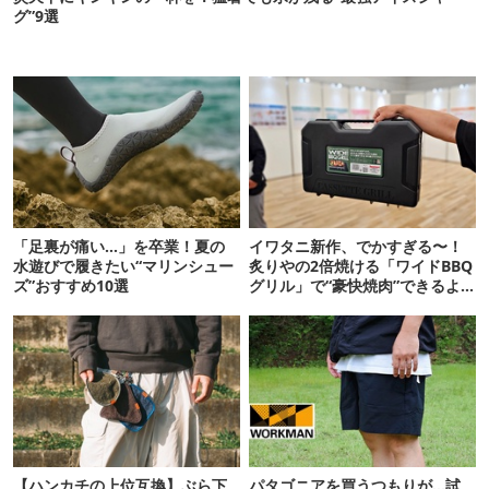
グ”9選
「足裏が痛い…」を卒業！夏の
イワタニ新作、でかすぎる〜！
水遊びで履きたい“マリンシュー
炙りやの2倍焼ける「ワイドBBQ
ズ”おすすめ10選
グリル」で“豪快焼肉”できるよ
【再販開始】
【ハンカチの上位互換】ぶら下
パタゴニアを買うつもりが…試