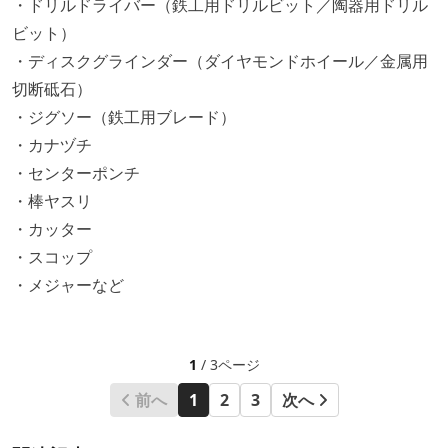
・ドリルドライバー（鉄工用ドリルビット／陶器用ドリル
ビット）
・ディスクグラインダー（ダイヤモンドホイール／金属用
切断砥石）
・ジグソー（鉄工用ブレード）
・カナヅチ
・センターポンチ
・棒ヤスリ
・カッター
・スコップ
・メジャーなど
1
/ 3ページ
前へ
1
2
3
次へ