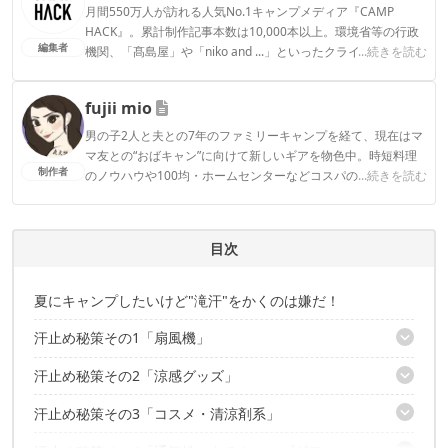
月間550万人が訪れる人気No.1キャンプメディア『CAMP
HACK』。累計制作記事本数は10,000本以上。環境省等の行政
編集者
機関、「髙島屋」や「niko and ...」といったクライアントとの
...続きを読む
連携実績多数。また、TBSテレビ『ラヴィット！』等、各メデ
ィアで登壇機会多数の編集部員も所属。
fujii mio
CAMP HACK編集部のプロフィール
男の子2人と夫との7年のファミリーキャンプを経て、現在はマ
マ友との“おばキャン”に向けて新しいギアを物色中。時短料理
制作者
のノウハウや100均・ホームセンターなどコスパの良好なギア
...続きを読む
など、快適＆お得にキャンプを楽しむ情報を日々収集していま
す。
fujii mioのプロフィール
目次
夏にキャンプしたいけど"滝汗"をかくのは嫌だ！
汗止め秘策その1「扇風機」
汗止め秘策その2「涼感グッズ」
小型とは思えない強風！
いい感じの場所から風が"ファ～"
汗止め秘策その3「コスメ・清涼剤系」
着ているだけで涼しい不思議
ペタリ！マグネット式も
濡らして振ったら、あら冷たい！
顔がず～っと涼しい