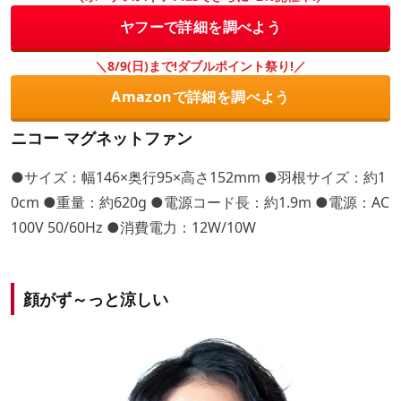
ヤフーで詳細を調べよう
＼8/9(日)まで!ダブルポイント祭り!／
Amazonで詳細を調べよう
ニコー マグネットファン
●サイズ：幅146×奥行95×高さ152mm ●羽根サイズ：約1
0cm ●重量：約620g ●電源コード長：約1.9m ●電源：AC
100V 50/60Hz ●消費電力：12W/10W
顔がず～っと涼しい