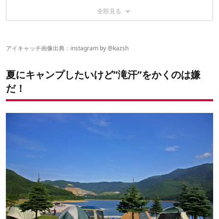
汗止め秘策その4「通気性のあるキャンプギア」
ストップ！顔汗
「焼けたくないけど、蒸れて暑い」問題に終止符
汗すら涼感の味方になる！？
夏のキャンプ、涼しく行こう！
オールメッシュで蒸れません
ハッカには涼感効果もある
寝苦しさを軽減！？通気性上々コット
アイキャッチ画像出典：instagram by @
kazsh
夏にキャンプしたいけど”滝汗”をかくのは嫌
だ！