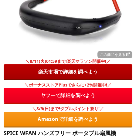
この商品を見る
＼8/11(火)01:59まで!楽天マラソン開催中!／
楽天市場で詳細を調べよう
＼ボーナスストアPlusでさらに+2%開催中!／
ヤフーで詳細を調べよう
＼8/9(日)まで!ダブルポイント祭り!／
Amazonで詳細を調べよう
SPICE WFAN ハンズフリー ポータブル扇風機