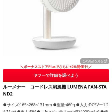
この商品を見る
＼ボーナスストアPlusでさらに+2%開催中!／
ヤフーで詳細を調べよう
ルーメナー コードレス扇風機 LUMENA FAN-STA
ND2
●サイズ:165×268×131mm ●重量:460g ●入力:DC5Vー1.2
A(Max) ●出力:5W ●Li-Ionバッテリー内蔵(4000mAh) ●使