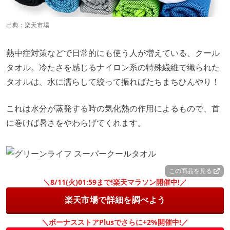
出典：楽天市場
熱中症対策などで日常的にも使う人が増えている、クール
タオル。冷たさを感じるナイロン系の特殊繊維で織られた
タオルは、水に濡らして絞って振ればたちまちひんやり！
これは水分が蒸発する時の気化熱の作用によるもので、首
に巻けば暑さをやわらげてくれます。
この商品を見る
＼8/11(火)01:59まで!楽天マラソン開催中!／
楽天市場で詳細を調べよう
＼ボーナスストアPlusでさらに+2%開催中!／