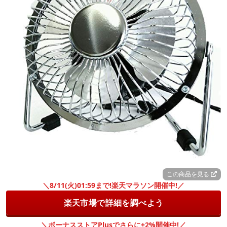
この商品を見る
＼8/11(火)01:59まで!楽天マラソン開催中!／
楽天市場で詳細を調べよう
＼ボーナスストアPlusでさらに+2%開催中!／