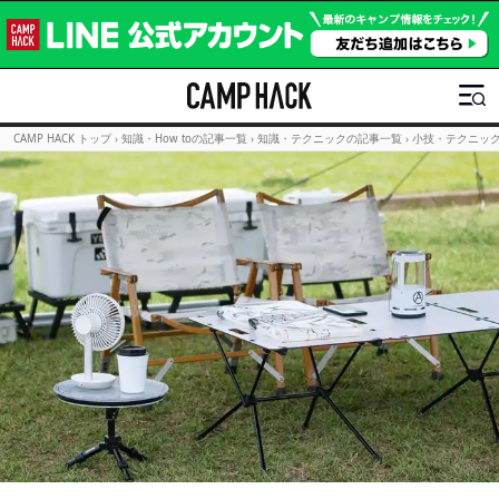
CAMP HACK トップ
›
知識・How toの記事一覧
›
知識・テクニックの記事一覧
›
小技・テクニッ