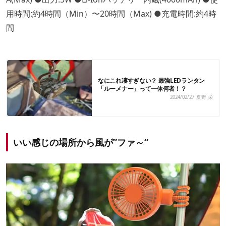
用時間:約4時間（Min）〜20時間（Max) ●充電時間:約4時
間
なにこれ凄すぎない？ 最強LEDランタン
「ルーメナー」って一体何者！？
2024/02/27
夏野 栄
いい感じの場所から風が”ファ～”