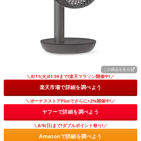
この商品を見る
＼8/11(火)01:59まで!楽天マラソン開催中!／
楽天市場で詳細を調べよう
＼ボーナスストアPlusでさらに+2%開催中!／
ヤフーで詳細を調べよう
＼8/9(日)まで!ダブルポイント祭り!／
Amazonで詳細を調べよう