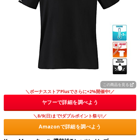
この商品を見る
＼ボーナスストアPlusでさらに+2%開催中!／
ヤフーで詳細を調べよう
＼8/9(日)まで!ダブルポイント祭り!／
Amazonで詳細を調べよう