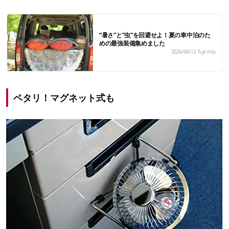
“暑さ”と”虫”を回避せよ！夏の車中泊のた
めの最強装備集めました
2026/06/12
fujii mio
ペタリ！マグネット式も