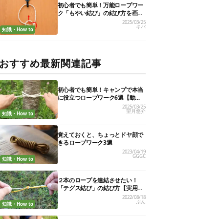
初心者でも簡単！万能ロープワー
ク「もやい結び」の結び方を画像
で解説
2025/03/25
キバ
知識・How to
おすすめ最新関連記事
初心者でも簡単！キャンプで本当
に役立つロープワーク6選【動画
付き解説】
2025/03/25
望月悠介
知識・How to
覚えておくと、ちょっとドヤ顔で
きるロープワーク3選
2023/04/19
GGGC
知識・How to
２本のロープを連結させたい！
「テグス結び」の結び方【実用的
ロープワークvol.７】
2022/08/18
ぶん
知識・How to