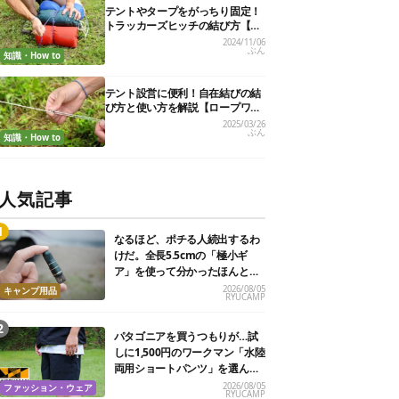
テントやタープをがっちり固定！
トラッカーズヒッチの結び方【実
用的ロープワークvol.6】
2024/11/06
ぶん
知識・How to
テント設営に便利！自在結びの結
び方と使い方を解説【ロープワー
ク】
2025/03/26
ぶん
知識・How to
人気記事
なるほど、ポチる人続出するわ
けだ。全長5.5cmの「極小ギ
ア」を使って分かったほんとの
魅力
2026/08/05
キャンプ用品
RYUCAMP
パタゴニアを買うつもりが…試
しに1,500円のワークマン「水陸
両用ショートパンツ」を選んだ
ら大正解だった
2026/08/05
ファッション・ウェア
RYUCAMP