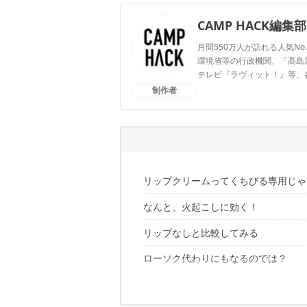
CAMP HACK編集部
月間550万人が訪れる人気No
環境省等の行政機関、「髙島屋」
テレビ『ラヴィット！』等、
制作者
CAMP HACK編集部のプ
リップクリームってくちびる専用じゃ
なんと、火起こしに効く！
もちろんくちびるにも塗るけれど……
リップなしと比較してみる
そのままでは着火できない
コットンをアルミホイルで包めば即席
ローソク代わりにもなるのでは？
麻にもに塗り込んでみる
同時に着火して燃焼時間を比較
何かと役立つリップを常備しよう！
綿棒を用意
明らかに炎の持続力アップ！
リップを塗り込んで