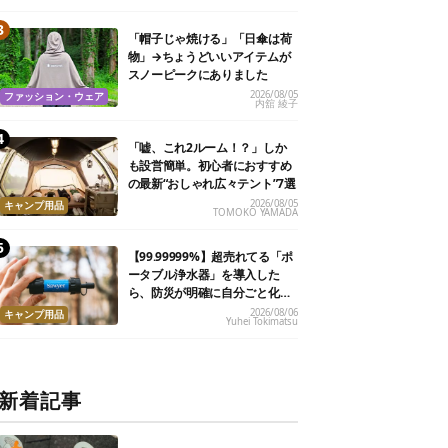
「帽子じゃ焼ける」「日傘は荷
物」→ちょうどいいアイテムが
スノーピークにありました
2026/08/05
ファッション・ウェア
内舘 綾子
「嘘、これ2ルーム！？」しか
も設営簡単。初心者におすすめ
の最新“おしゃれ広々テント”7選
2026/08/05
キャンプ用品
TOMOKO YAMADA
【99.99999%】超売れてる「ポ
ータブル浄水器」を導入した
ら、防災が明確に自分ごと化し
た
2026/08/06
キャンプ用品
Yuhei Tokimatsu
新着記事