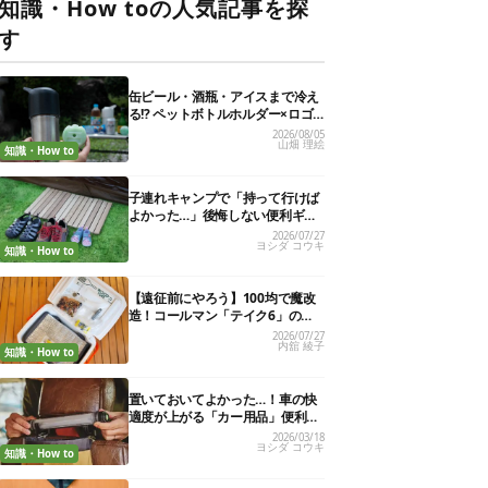
知識・How toの人気記事を探
す
缶ビール・酒瓶・アイスまで冷え
る!? ペットボトルホルダー×ロゴ
ス保冷剤が夏の最強コンビだった
2026/08/05
山畑 理絵
知識・How to
子連れキャンプで「持って行けば
よかった…」後悔しない便利ギア
13選
2026/07/27
ヨシダ コウキ
知識・How to
【遠征前にやろう】100均で魔改
造！コールマン「テイク6」の使
い勝手を“倍の倍”にする裏ワザ6連
2026/07/27
内舘 綾子
発
知識・How to
置いておいてよかった…！車の快
適度が上がる「カー用品」便利グ
ッズ27選
2026/03/18
ヨシダ コウキ
知識・How to