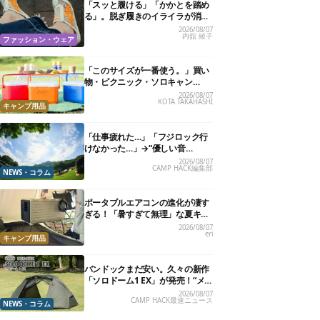
「スッと履ける」「かかとを踏め
る」。脱ぎ履きのイライラが消え
る快適“スニーカーサンダル”6選
2026/08/07
内舘 綾子
ファッション・ウェア
「このサイズが一番使う。」買い
物・ピクニック・ソロキャン
に“ちょうどいい”小型クーラーボ
2026/08/07
KOTA TAKAHASHI
ックス13選
キャンプ用品
「仕事疲れた…」「フジロック行
けなかった…」→“優しい音
楽”と“大きな自然”で治癒。まだ間
2026/08/07
CAMP HACK編集部
に合います。
NEWS・コラム
ポータブルエアコンの進化が凄す
ぎる！「暑すぎて無理」な夏キャ
ンプを激変させる最新5選
2026/08/07
eri
キャンプ用品
バンドックまだ安い。久々の新作
「ソロドーム1 EX」が発売！“メ
ッシュインナー”だけでも使える
2026/08/07
CAMP HACK最速ニュース
よ【防災も◎】
NEWS・コラム