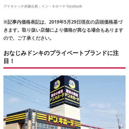
5. そろそろマストで装備したい「360°撮影カメラ搭載ドライブレ
アイキャッチ画像出典：
ドン・キホーテ Facebook
コーダー」
6. ポップなカラーを差し色に「アームチェア」
※記事内価格表記は、2019年5月29日現在の店頭価格基づ
7. 電源サイトでフル活用！「COOL&HOT冷温庫」
8. 撤収時のゴミ処理に便利！「手袋型ゴミ袋」
きます。取り扱い店舗により価格が異なる場合もあります
9. この無表情がツボ「ダンボーモバイルバッテリー」
ので、ご了承ください。
おなじみドンキのプライベートブランドに注
目！