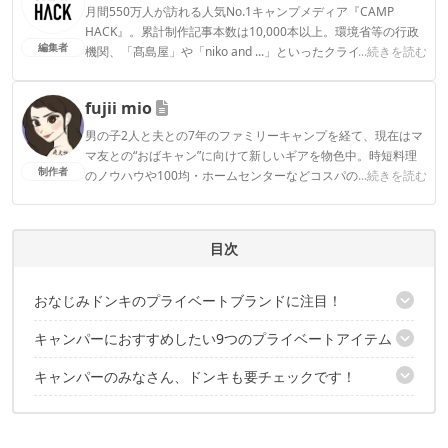
月間550万人が訪れる人気No.1キャンプメディア『CAMP
HACK』。累計制作記事本数は10,000本以上。環境省等の行政
編集者
機関、「髙島屋」や「niko and ...」といったクライアントとの
...続きを読む
連携実績多数。また、TBSテレビ『ラヴィット！』等、各メデ
ィアで登壇機会多数の編集部員も所属。
fujii mio
CAMP HACK編集部のプロフィール
男の子2人と夫との7年のファミリーキャンプを経て、現在はマ
マ友との“おばキャン”に向けて新しいギアを物色中。時短料理
制作者
のノウハウや100均・ホームセンターなどコスパの良好なギア
...続きを読む
など、快適＆お得にキャンプを楽しむ情報を日々収集していま
す。
fujii mioのプロフィール
目次
おなじみドンキのプライベートブランドに注目！
キャンパーにおすすめしたい9つのプライベートアイテム
「情熱価格」は、安いだけじゃない！
キャンパーのみなさん、ドンキも要チェックです！
1. イワタニのコンロが情熱的な赤に変身！「達人スリムⅡ」
2. スライド式で気が利いてる！「バーベキューコンロ」
こちらの記事もおすすめ
3. カラーアルミマットS
4. 夏用シュラフにおひとついかが？「スリーピングバッグ」