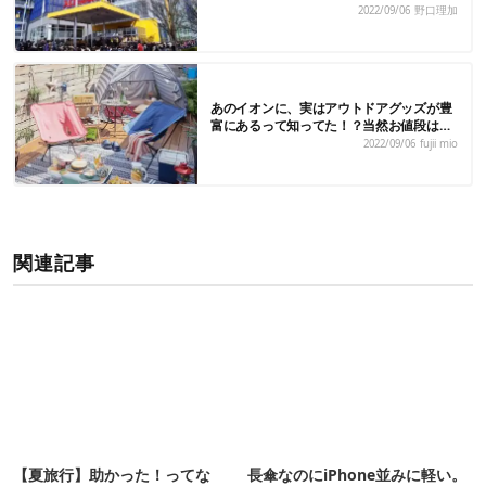
2022/09/06
野口理加
あのイオンに、実はアウトドアグッズが豊
富にあるって知ってた！？当然お値段は…
2022/09/06
fujii mio
関連記事
【夏旅行】助かった！ってな
長傘なのにiPhone並みに軽い。