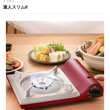
イワタニ
達人スリムⅡ