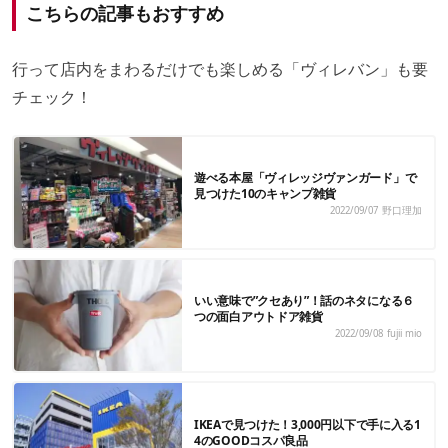
こちらの記事もおすすめ
行って店内をまわるだけでも楽しめる「ヴィレバン」も要
チェック！
遊べる本屋「ヴィレッジヴァンガード」で
見つけた10のキャンプ雑貨
2022/09/07
野口理加
いい意味で”クセあり”！話のネタになる６
つの面白アウトドア雑貨
2022/09/08
fujii mio
IKEAで見つけた！3,000円以下で手に入る1
4のGOODコスパ良品