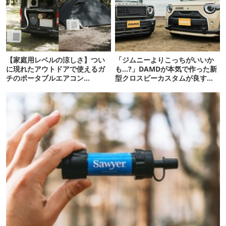
【家庭用レベルの涼しさ】つい
「ジムニーよりこっちがいいか
に現れたアウトドアで使えるガ
も…?」DAMDが本気で作った新
チのポータブルエアコン
型クロスビーカスタムが良すぎ
「Suzune」最速レビュー
るぞ！