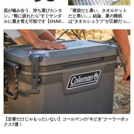
底が噛み合う、持ち運びカンタ
「寝袋だと暑い、タオルケット
ン。“靴に疲れたら”すぐサンダ
だと寒い…」結論、夏の睡眠
ルに履き替え可能です【SHAKA
は“タオルシュラフ”が正解だっ
新作】
た
【定番だけじゃもったいない】コールマンの“今どき”クーラーボッ
クス7選！