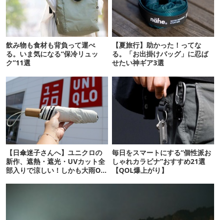
飲み物も食材も背負って運べ
【夏旅行】助かった！ってな
る。いま気になる“保冷リュッ
る。「お出掛けバッグ」に忍ば
ク”11選
せたい神ギア3選
【日傘迷子さんへ】ユニクロの
毎日をスマートにする“個性派お
新作、遮熱・遮光・UVカット全
しゃれカラビナ”おすすめ21選
部入りで涼しい！しかも大雨OK
【QOL爆上がり】
でコスパ良すぎた