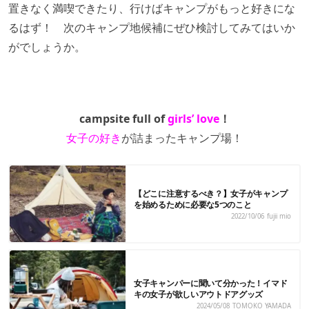
置きなく満喫できたり、行けばキャンプがもっと好きにな
るはず！ 次のキャンプ地候補にぜひ検討してみてはいか
がでしょうか。
campsite full of
girls’ love
！
女子の好き
が詰まったキャンプ場！
【どこに注意するべき？】女子がキャンプ
を始めるために必要な5つのこと
2022/10/06
fujii mio
女子キャンパーに聞いて分かった！イマド
キの女子が欲しいアウトドアグッズ
2024/05/08
TOMOKO YAMADA