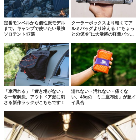
定番モンベルから個性派モデル
クーラーボックスより軽くてア
まで。キャンプで使いたい最強
ルミバッグより冷える！“ちょっ
ソロテント17選
との保冷”に大活躍の軽量バッグ
7選
「車汚れる」「置き場がない」
濡れない・汚れない・痛くな
を一撃解決。アウトドア派に刺
い。48gの「ミニ座布団」が超イ
さる新作ラックがこちらです！
イ具合