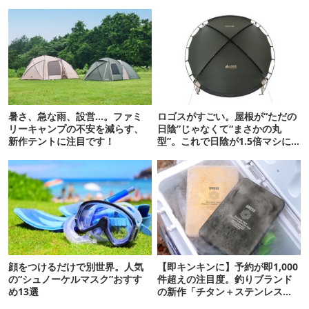
暑さ、急な雨、設営…。ファミ
ロゴスがすごい。屋根が“ただの
リーキャンプの不安を減らす、
日陰”じゃなくて“まさかの丸
新作テントに注目です！
型”。これで日陰が1.5倍マシに
なる新作タープです
顔をつけるだけで別世界。人気
【即キンキンに】予約が即1,000
の“シュノーケルマスク”おすす
件超えの注目度。釣りブランド
め13選
の新作「チタン＋ステンレスの
保冷剤」が再販開始