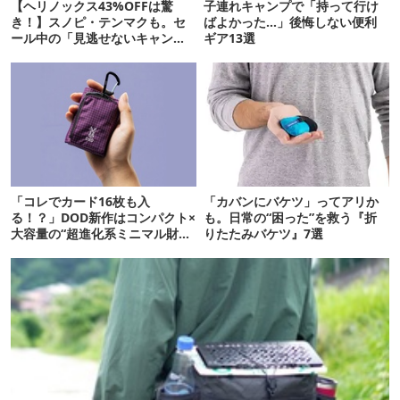
【ヘリノックス43%OFFは驚
子連れキャンプで「持って行け
き！】スノピ・テンマクも。セ
ばよかった…」後悔しない便利
ール中の「見逃せないキャンプ
ギア13選
道具」12選
「コレでカード16枚も入
「カバンにバケツ」ってアリか
る！？」DOD新作はコンパクト×
も。日常の“困った”を救う『折
大容量の“超進化系ミニマル財
りたたみバケツ』7選
布”だ！