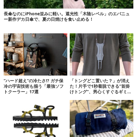
長傘なのにiPhone並みに軽い。遮光性「木陰レベル」のエバニュ
ー新作デカ日傘で、夏の日焼けを食い止める！
“ハード超え”の冷たさ!? ガチ保
「トングどこ置いた？」が消え
冷の宇宙技術も揃う「最強ソフ
た！片手で1秒着脱できる“首掛
トクーラー」17選
けトング”、男心くすぐるギミッ
クが最高だった