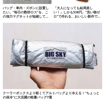
バッグ・車内・ズボンに設置し
「大人になっても結局楽し
たい。“毎日の数秒ロス”を、こ
い！」しかも538円。“洗い物ゼ
の強力マグネットが短縮してく
ロ”で作れる、おいしい新作です
れそう…！【新作】
【ほりにし ポップコーン】
クーラーボックスより軽くてアルミバッグより冷える！“ちょっと
の保冷”に大活躍の軽量バッグ7選