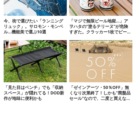
今、街で選びたい「ランニング
「マジで無限ビール地獄…」ア
リュック」。サロモン・モンベ
ヲハタの“塗るテリーヌ”が危険
ル…機能美で選ぶ10選
すぎた。クラッカー1枚でビール
が止まらない！
「見た目はベンチ」でも「収納
「ゼインアーツ・50％OFF」無
スペース」が隠れてる！DOD新
くなり次第終了！しかも“廃盤品
作が地味に便利かも
セール”なので、二度と買えない
かも【8月4日から】