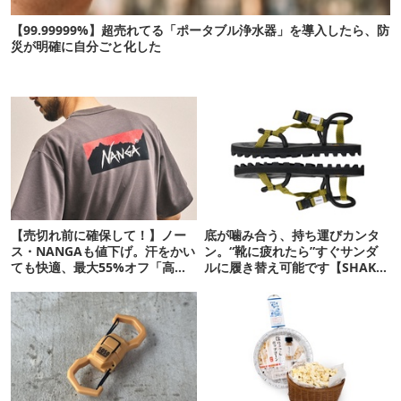
【99.99999%】超売れてる「ポータブル浄水器」を導入したら、防
災が明確に自分ごと化した
【売切れ前に確保して！】ノー
底が噛み合う、持ち運びカンタ
ス・NANGAも値下げ。汗をかい
ン。“靴に疲れたら”すぐサンダ
ても快適、最大55%オフ「高機
ルに履き替え可能です【SHAKA
能ウェア」10選
新作】