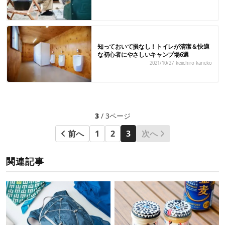
知っておいて損なし！トイレが清潔＆快適
な初心者にやさしいキャンプ場6選
2021/10/27
keiichiro kaneko
3
/ 3ページ
前へ
1
2
3
次へ
関連記事